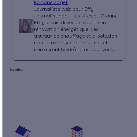
Romane Saget
Journaliste web pour Effy
Journaliste pour les sites du Groupe
Effy, je suis devenue experte en
rénovation énergétique. Les
travaux de chauffage et d'isolation
n'ont plus de secret pour moi, et
n'en auront bientôt plus pour vous !
Isolation
Quelles aides pour isoler mes murs par
l'extérieur ?
Vos travaux concernent :