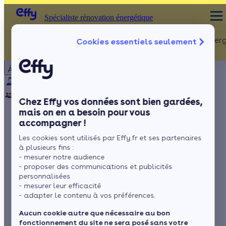
Spécialiste rénovation énergétique
Rénovation Ener
Cookies essentiels seulement
Spécialiste rénovation énergétique
Particulier
Artisan / installateur
Entreprise / collectivité
À propos
ISOLATION
Qui sommes-nous ?
Pourquoi Effy ?
Notre mission
Combles
Notre équipe
Rejoignez-nous
Presse
Chez Effy vos données sont bien gardées,
Murs
mais on en a besoin pour vous
accompagner !
Fenêtres
Isolation : zoom sur
Les cookies sont utilisés par Effy.fr et ses partenaires
Sols
le pare-vapeur
à plusieurs fins :
- mesurer notre audience
- proposer des communications et publicités
personnalisées
- mesurer leur efficacité
par
Romane Saget
4 min de lecture
- adapter le contenu à vos préférences.
Aucun cookie autre que nécessaire au bon
fonctionnement du site ne sera posé sans votre
Sommaire