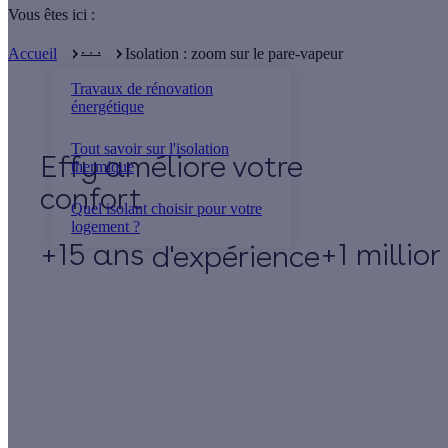
Vous êtes ici :
. . .
Accueil
Isolation : zoom sur le pare-vapeur
Travaux de rénovation
énergétique
Tout savoir sur l'isolation
Effy
thermique
Quel isolant choisir pour votre
logement ?
+15 ans
+1 millio
d'expérience
Un projet de rénovation énergétique ?