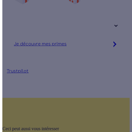
Une maison
Un appartement
Votre logement a été construit :
+ de 15 ans
Je découvre mes primes
Simulation gratuite en 2 minutes
Trustpilot
Ceci peut aussi vous intéresser