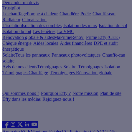
Demander un devis
Trustpilot
Le chauffage
Pompe à chaleur
Chaudière
Poêle
Chauffe-eau
Radiateur
Climatisation
L'isolation
Isolation des combles
Isolation des murs
Isolation du sol
Isolation du toit
Les fenêtres
La VMC
Rénovation globale & aides
MaPrimeRenov'
Prime Effy (CEE)
Chèque énergie
Aides locales
Aides financières
DPE et audit
énergétique
Solaire
Tous les panneaux
Panneaux photovoltaïques
Chauffe-eau
solaire
Avis de nos clients
Témoignages Solaire
Témoignages Isolation
Témoignages Chauffage
Témoignages Rénovation globale
À propos
Qui sommes-nous ?
Pourquoi Effy ?
Notre mission
Plan de site
Effy dans les médias
Rejoignez-nous !
Les sites du groupe Effy
Suivez nous
Annuaire RGE
Mentions légales
CG Partenaires
CGS
CGU
Vie