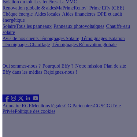
Isolation du toit
Les fenêtres
La VMC
Rénovation globale & aides
MaPrimeRenov'
Prime Effy (CEE)
Chèque énergie
Aides locales
Aides financières
DPE et audit
énergétique
Solaire
Tous les panneaux
Panneaux photovoltaïques
Chauffe-eau
solaire
Avis de nos clients
Témoignages Solaire
Témoignages Isolation
Témoignages Chauffage
Témoignages Rénovation globale
À propos
Qui sommes-nous ?
Pourquoi Effy ?
Notre mission
Plan de site
Effy dans les médias
Rejoignez-nous !
Les sites du groupe Effy
Suivez nous
Annuaire RGE
Mentions légales
CG Partenaires
CGS
CGU
Vie
Privée
Politique des cookies
Vous êtes un artisan RGE ?
Devenez partenaire Effy, visitez notre espace dédié aux artisans