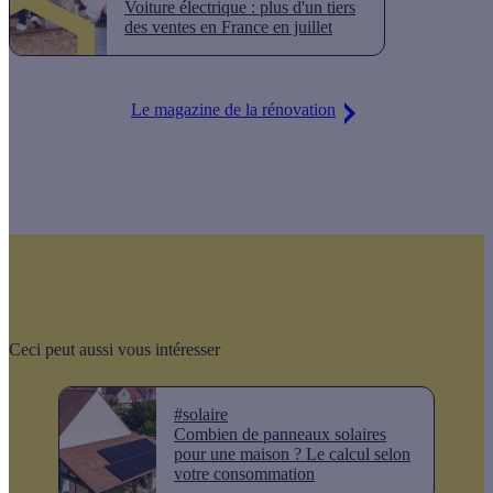
Voiture électrique : plus d'un tiers
des ventes en France en juillet
Le magazine de la rénovation
Ceci peut aussi vous intéresser
#solaire
Combien de panneaux solaires
pour une maison ? Le calcul selon
votre consommation