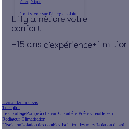
énergétique
Tout savoir sur l’énergie solaire
Effy
+15 ans
+1 millio
d'expérience
Un projet de rénovation énergétique ?
Demander un devis
Trustpilot
Le chauffage
Pompe à chaleur
Chaudière
Poêle
Chauffe-eau
Radiateur
Climatisation
L'isolation
Isolation des combles
Isolation des murs
Isolation du sol