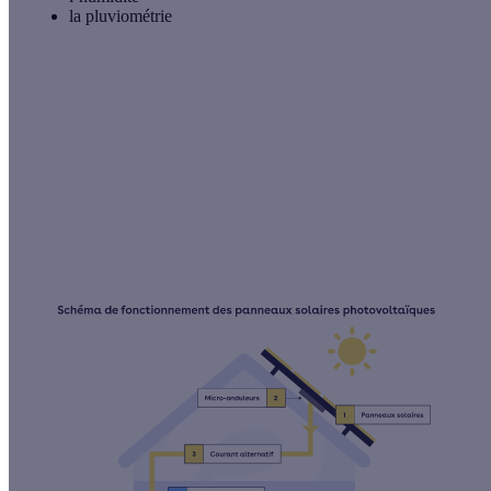
la
pluviométrie
🔔 À noter
À part ces trois caractéristiques, les zones d’ombrage
font également partie des critères à prendre en
considération pendant l’utilisation d’un cadastre solaire.
On évoque ici la présence de végétation envahissante,
par exemple. Cela peut aussi s’agir des immeubles ou
des édifices proches, bref tous les éléments qui peuvent
impacter l’efficacité des panneaux solaires.