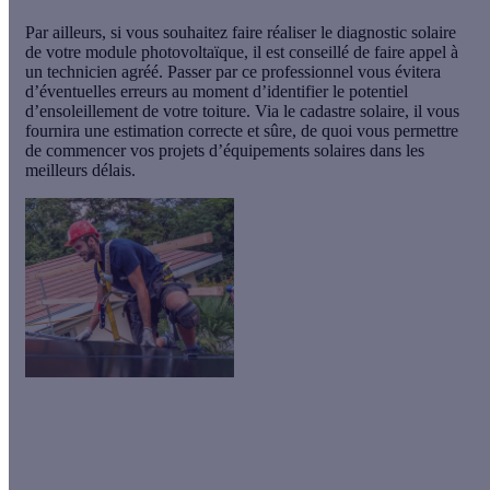
Par ailleurs, si vous souhaitez faire réaliser le diagnostic solaire
de votre module photovoltaïque, il est conseillé de
faire appel à
un technicien agréé
. Passer par ce professionnel vous évitera
d’éventuelles erreurs au moment d’identifier le potentiel
d’ensoleillement de votre toiture. Via le cadastre solaire, il vous
fournira une estimation correcte et sûre, de quoi vous permettre
de commencer vos projets d’équipements solaires dans les
meilleurs délais.
Installez des panneaux solaires et économisez
jusqu'à 40 %
sur
votre facture d'électricité ! Avec notre offre Sérénité, vous
profitez d'équipements de marques européennes
leaders du
marché
et d'un pack de garanties inédit en cas d'imprévu.