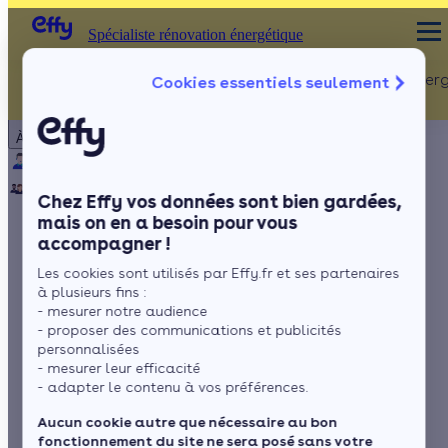
Spécialiste rénovation énergétique
Rénovation Ener
Cookies essentiels seulement
Spécialiste rénovation énergétique
Particulier
Artisan / installateur
Entreprise / collectivité
À propos
ISOLATION
Qui sommes-nous ?
Pourquoi Effy ?
Notre mission
Combles
Notre équipe
Rejoignez-nous
Presse
Chez Effy vos données sont bien gardées,
Murs
mais on en a besoin pour vous
accompagner !
Fenêtres
Comment fonctionne
Les cookies sont utilisés par Effy.fr et ses partenaires
Sols
un cadastre solaire ?
à plusieurs fins :
- mesurer notre audience
- proposer des communications et publicités
personnalisées
- mesurer leur efficacité
par
L’équipe de rédaction
5 min de lecture
- adapter le contenu à vos préférences.
Aucun cookie autre que nécessaire au bon
fonctionnement du site ne sera posé sans votre