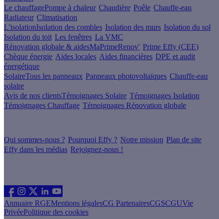
Le chauffage
Pompe à chaleur
Chaudière
Poêle
Chauffe-eau
Radiateur
Climatisation
L'isolation
Isolation des combles
Isolation des murs
Isolation du sol
Isolation du toit
Les fenêtres
La VMC
Rénovation globale & aides
MaPrimeRenov'
Prime Effy (CEE)
Chèque énergie
Aides locales
Aides financières
DPE et audit
énergétique
Solaire
Tous les panneaux
Panneaux photovoltaïques
Chauffe-eau
solaire
Avis de nos clients
Témoignages Solaire
Témoignages Isolation
Témoignages Chauffage
Témoignages Rénovation globale
À propos
Qui sommes-nous ?
Pourquoi Effy ?
Notre mission
Plan de site
Effy dans les médias
Rejoignez-nous !
Les sites du groupe Effy
Suivez nous
Annuaire RGE
Mentions légales
CG Partenaires
CGS
CGU
Vie
Privée
Politique des cookies