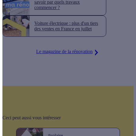
savoir par quels travaux
commencer ?
Voiture électrique : plus d'un tiers
des ventes en France en juillet
Le magazine de la rénovation
Ceci peut aussi vous intéresser
#solaire