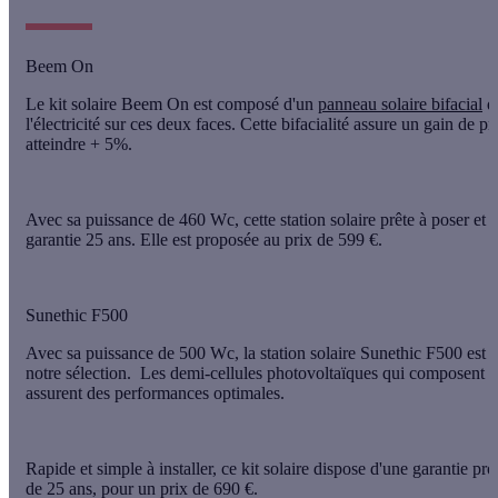
Beem On
Le kit solaire
Beem On
est composé d'un
panneau solaire
bifacial
qu
l'électricité sur ces deux faces. Cette bifacialité assure un
gain de pr
atteindre
+ 5%
.
Avec sa puissance de
460 Wc
, cette station solaire prête à poser et 
garantie
25 ans
. Elle est proposée au prix de
599 €
.
Sunethic F500
Avec sa puissance de
500 Wc
, la station solaire
Sunethic F500
est l
notre sélection.
Les
demi-cellules photovoltaïques
qui composent le
assurent des
performances
optimales.
Rapide et simple à installer, ce kit solaire dispose d'une garantie pr
de
25 ans
, pour un prix de
690 €
.