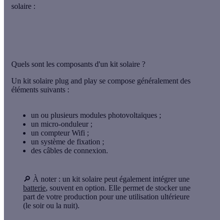
solaire :
Quels sont les composants d'un kit solaire ?
Un kit solaire plug and play se compose généralement des
éléments suivants :
un ou plusieurs modules photovoltaïques ;
un micro-onduleur ;
un compteur Wifi ;
un système de fixation ;
des câbles de connexion.
🔎 À noter
: un kit solaire peut également intégrer une
batterie
, souvent en option. Elle permet de stocker une
part de votre production pour une utilisation ultérieure
(le soir ou la nuit).