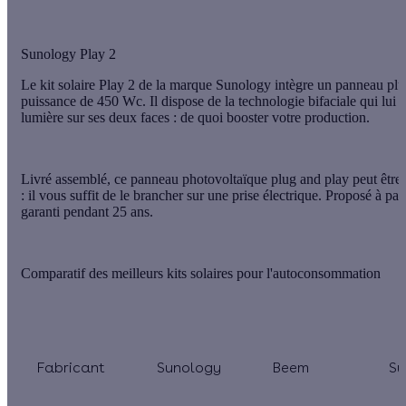
Sunology Play 2
Le kit solaire
Play 2
de la marque
Sunology
intègre un panneau plu
puissance de
450 Wc
. Il dispose de la
technologie bifaciale
qui lui 
lumière sur ses deux faces : de quoi booster votre production.
Livré
assemblé
, ce panneau photovoltaïque plug and play peut être
: il vous suffit de le brancher sur une prise électrique. Proposé à par
garanti pendant
25 ans
.
Comparatif des meilleurs kits solaires pour l'autoconsommation
Fabricant
Sunology
Beem
Su