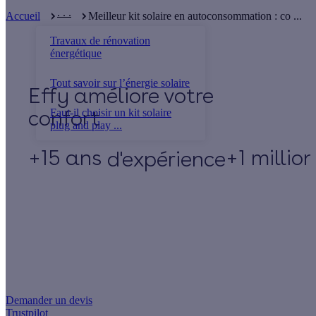
. . .
Accueil
Meilleur kit solaire en autoconsommation : co ...
Travaux de rénovation
énergétique
Tout savoir sur l’énergie solaire
Effy
Faut-il choisir un kit solaire
plug and play ...
+15 ans
+1 millio
d'expérience
Un projet de rénovation énergétique ?
Demander un devis
Trustpilot