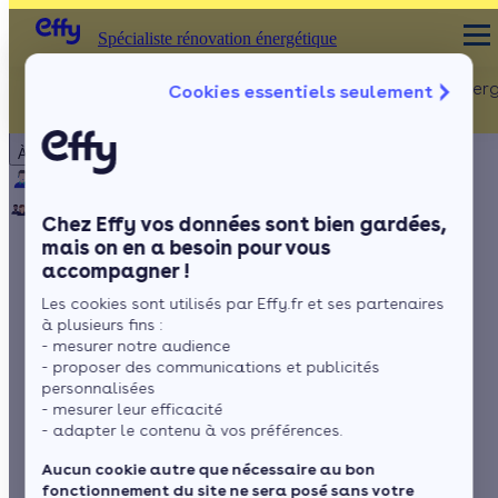
Spécialiste rénovation énergétique
Rénovation Ener
Cookies essentiels seulement
Spécialiste rénovation énergétique
Particulier
Artisan / installateur
Entreprise / collectivité
À propos
ISOLATION
Qui sommes-nous ?
Pourquoi Effy ?
Notre mission
Combles
Notre équipe
Rejoignez-nous
Presse
Chez Effy vos données sont bien gardées,
Murs
mais on en a besoin pour vous
accompagner !
Fenêtres
Meilleur kit solaire
Les cookies sont utilisés par Effy.fr et ses partenaires
Sols
en autoconsommation
à plusieurs fins :
- mesurer notre audience
: comparatif et avis
- proposer des communications et publicités
personnalisées
- mesurer leur efficacité
- adapter le contenu à vos préférences.
par
Marina
6 min de lecture
Aucun cookie autre que nécessaire au bon
fonctionnement du site ne sera posé sans votre