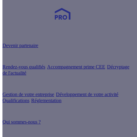
Devenez Partenaire Effy
et simplifiez-vous la vie !
Devenir partenaire
Nos services
Rendez-vous qualifiés
Accompagnement prime CEE
Décryptage
de l'actualité
Nos conseils
Gestion de votre entreprise
Développement de votre activité
Qualifications
Réglementation
À propos
Qui sommes-nous ?
Nos guides