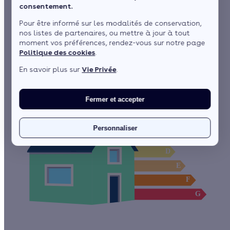
consentement.
Pour être informé sur les modalités de conservation,
Dès le 1er juillet prochain, le DPE fait peau neuve. L’une des
nos listes de partenaires, ou mettre à jour à tout
nouveautés à venir, son caractère “opposable”. Mais qu’est-ce
moment vos préférences, rendez-vous sur notre page
que cela signifie vraiment et quelles seront les implications
Politique des cookies
.
concrètes ?
En savoir plus sur
Vie Privée
.
Fermer et accepter
Personnaliser