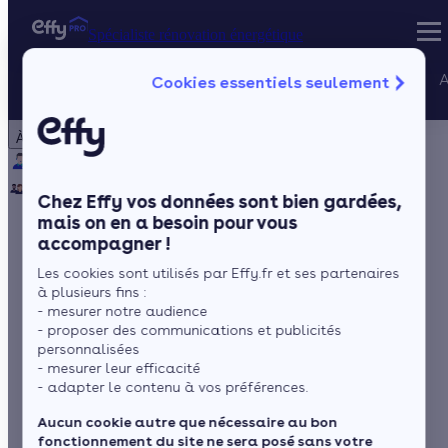
Spécialiste rénovation énergétique
Nos services
A
Cookies essentiels seulement
Spécialiste rénovation énergétique
Particulier
Artisan / installateur
Entreprise / collectivité
À propos
Projets Qualif
Qui sommes-nous ?
Pourquoi Effy ?
Notre mission
Gestion des P
Notre équipe
Rejoignez-nous
Presse
Chez Effy vos données sont bien gardées,
mais on en a besoin pour vous
accompagner !
DPE opposable : ce
Les cookies sont utilisés par Effy.fr et ses partenaires
que ça change
à plusieurs fins :
- mesurer notre audience
vraiment
- proposer des communications et publicités
personnalisées
- mesurer leur efficacité
- adapter le contenu à vos préférences.
par
Romane Saget
2 min de lecture
Aucun cookie autre que nécessaire au bon
fonctionnement du site ne sera posé sans votre