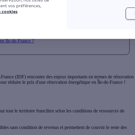
nservation, nos listes de
ent vos préférences,
s cookies
.
-France ?
en Île-de-France ?
e-France (IDF) rencontre des enjeux importants en termes de rénovation
our réduire le prix d'une
rénovation énergétique en Île-de-France
!
tout le territoire francilien selon les conditions de ressources de
les sans condition de revenus et permettent de couvrir le reste des