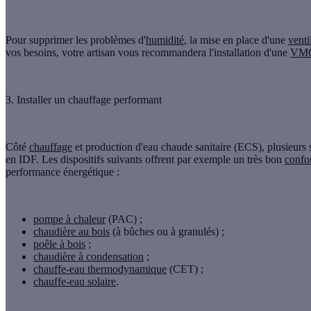
Pour
supprimer les problèmes d'
humidité
, la mise en place d'une
venti
vos besoins, votre artisan vous recommandera l'installation d'une
VMC
3. Installer un chauffage performant
Côté
chauffage
et production d'eau chaude sanitaire (ECS), plusieurs
en IDF. Les dispositifs suivants offrent par exemple un très bon
confo
performance énergétique :
pompe à chaleur
(PAC) ;
chaudière au bois
(à bûches ou à granulés) ;
poêle à bois
;
chaudière à condensation
;
chauffe-eau thermodynamique
(CET) ;
chauffe-eau solaire
.