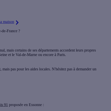
imisant votre confort thermique, été comme hiver !
ma maison
e-de-France ?
nal, mais certains de ses départements accordent leurs propres
Seine
et le
Val-de-Marne
ou encore à
Paris
.
, mais pas pour les aides locales. N'hésitez pas à demander un
is 91
proposée en Essonne :