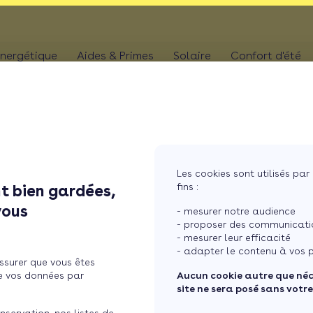
nergétique
Aides & Primes
Solaire
Confort d'été
N
CHAUFFAGE
Kit solaire plug & p
Climatis
Aides chaudière
les
Pompe à chaleur
Panneaux solaires
Climatis
Aides rénovation toiture
photovoltaïques
Poêle
Aides combles perdus
Film sol
Système solaire co
MaPrimeRénov' poêle à granulés
res
Chaudière
Les cookies sont utilisés par 
Aides chauffe-eau
Pergola
Chauffe-eau solair
fins :
t bien gardées,
thermodynamique
Chauffe-eau thermodyn
Store b
vous
Batterie panneaux 
- mesurer notre audience
Dépannage chauffage
- proposer des communicatio
- mesurer leur efficacité
our rénover son logement
- adapter le contenu à vos p
ssurer que vous êtes
e vos données par
Aucun cookie autre que né
site ne sera posé sans votr