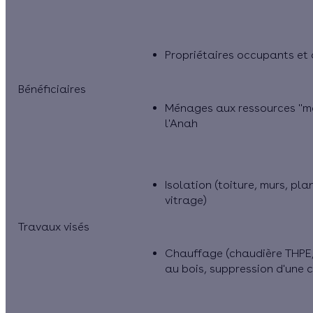
Propriétaires occupants et 
Bénéficiaires
Ménages aux ressources "mo
l'Anah
Isolation (toiture, murs, p
vitrage)
Travaux visés
Chauffage (chaudière THPE,
au bois, suppression d'une 