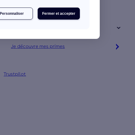
Une maison
Un appartement
Personnaliser
Fermer et accepter
Votre logement a été construit :
+ de 15 ans
Je découvre mes primes
Jusqu'à 90 % d'aides financières
Trustpilot