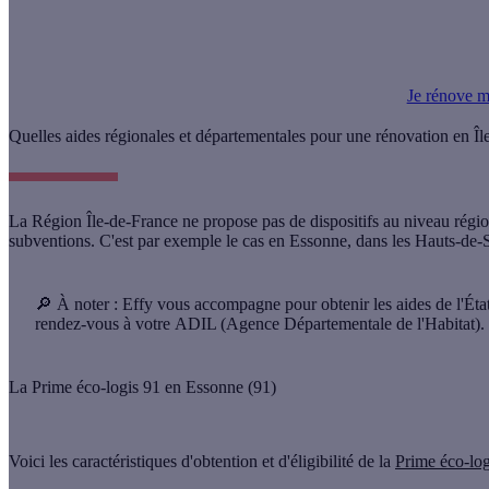
Avec la rénovation globale, vous modernisez votre maison tout en opt
Je rénove 
Quelles aides régionales et départementales pour une rénovation en Îl
La Région Île-de-France ne propose pas de dispositifs au niveau régio
subventions. C'est par exemple le cas en
Essonne
, dans les
Hauts-de-
🔎 À noter :
Effy vous accompagne pour obtenir les aides de l'État
rendez-vous à votre
ADIL
(Agence Départementale de l'Habitat).
La Prime éco-logis 91 en Essonne (91)
Voici les caractéristiques d'obtention et d'éligibilité de la
Prime éco-log