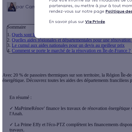
Pour être informé sur les modalités de co
partenaires, ou mettre à jour à tout mom
par
Camille Grau
7 min de lecture
rendez-vous sur notre page
Politique de
En savoir plus sur
Vie Privée
.
Sommaire
Quels sont les travaux possibles pour rénover son bien en Île-de
Quelles aides régionales et départementales pour une rénovation 
Le cumul aux aides nationales pour un devis au meilleur prix
Comment se porte le marché de la rénovation en Île-de-France ?
Avec 20 % de passoires thermiques sur son territoire, la Région Île-d
énergétique. Découvrez
toutes les aides
des
départements franciliens
p
En résumé :
✓
MaPrimeRénov' finance les travaux de rénovation énergétique sur 
l'Anah.
✓
La Prime Effy et l'éco-PTZ complètent les financements disponib
travaux.