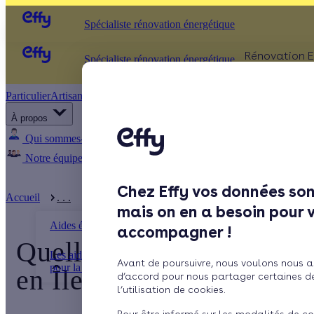
Spécialiste rénovation énergétique
Rénovation E
Spécialiste rénovation énergétique
Particulier
Artisan / installateur
Entreprise / collectivité
ISOLATIO
À propos
Comb
Qui sommes-nous ?
Pourquoi Effy ?
Notre mission
Murs
Notre équipe
Rejoignez-nous
Presse
Fenêt
Chez Effy vos données son
Sols
Accueil
. . .
Quelles sont les aides pour rénover son logem ...
mais on en a besoin pour 
Aides énergétiques
accompagner !
Quelles sont les aides p
Les aides financières locales
Avant de poursuivre, nous voulons nous a
pour la rénovat ...
en Île-de-France ?
d’accord pour nous partager certaines d
l’utilisation de cookies.