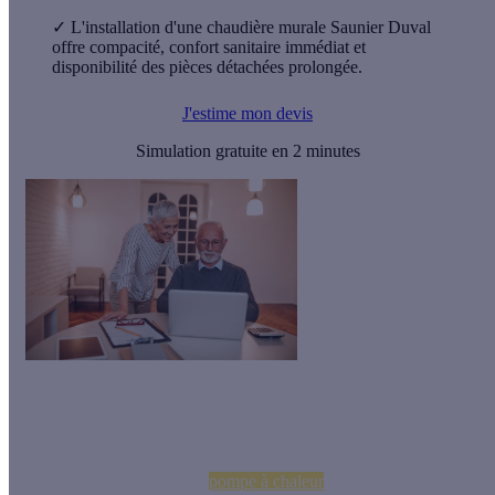
✓
L'installation d'une chaudière murale Saunier Duval
offre compacité, confort sanitaire immédiat et
disponibilité des pièces détachées prolongée.
J'estime mon devis
Simulation gratuite en 2 minutes
⚠️ Depuis le 1ᵉʳ janvier 2024,
il n'y a plus d'aides pour
l'installation d'une chaudière gaz
(Prime CEE,
MaPrimeRénov’).
Vous pouvez installer une
pompe à chaleur
pour obtenir jusqu'à