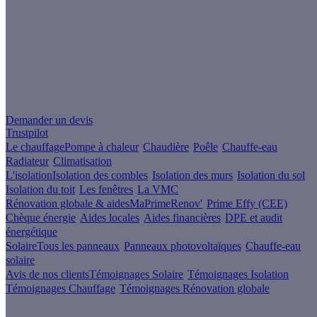
Un projet de rénovation énergétique ?
Demander un devis
Trustpilot
Le chauffage
Pompe à chaleur
Chaudière
Poêle
Chauffe-eau
Radiateur
Climatisation
L'isolation
Isolation des combles
Isolation des murs
Isolation du sol
Isolation du toit
Les fenêtres
La VMC
Rénovation globale & aides
MaPrimeRenov'
Prime Effy (CEE)
Chèque énergie
Aides locales
Aides financières
DPE et audit
énergétique
Solaire
Tous les panneaux
Panneaux photovoltaïques
Chauffe-eau
solaire
Avis de nos clients
Témoignages Solaire
Témoignages Isolation
Témoignages Chauffage
Témoignages Rénovation globale
À propos