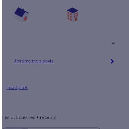
Vos travaux concernent :
Une maison
Un appartement
Votre logement a été construit :
+ de 15 ans
J'estime mon devis
Simulation gratuite en 2 minutes
Trustpilot
Les articles les + récents