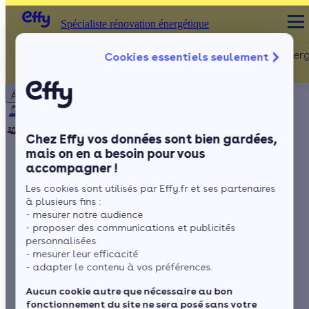
Spécialiste rénovation énergétique
Rénovation Ener
Cookies essentiels seulement
Spécialiste rénovation énergétique
Particulier
Artisan / installateur
Entreprise / collectivité
À propos
ISOLATION
Qui sommes-nous ?
Pourquoi Effy ?
Notre mission
Combles
Notre équipe
Rejoignez-nous
Presse
Chez Effy vos données sont bien gardées,
Murs
mais on en a besoin pour vous
accompagner !
Fenêtres
La chaudière murale
Les cookies sont utilisés par Effy.fr et ses partenaires
Sols
Saunier Duval
à plusieurs fins :
- mesurer notre audience
- proposer des communications et publicités
personnalisées
- mesurer leur efficacité
par
Romane Saget
4 min de lecture
- adapter le contenu à vos préférences.
Aucun cookie autre que nécessaire au bon
fonctionnement du site ne sera posé sans votre
Sommaire