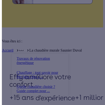
Vous êtes ici :
. . .
Accueil
La chaudière murale Saunier Duval
Travaux de rénovation
énergétique
Chauffage : tout savoir pour
Effy
être bien chez s ...
Quelle chaudière choisir ?
Guide complet pour ...
+15 ans
+1 millio
d'expérience