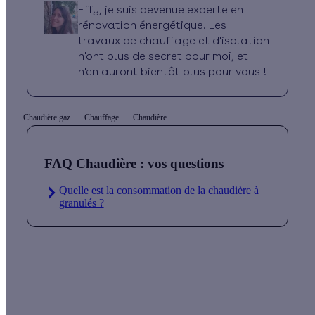
Effy, je suis devenue experte en
rénovation énergétique. Les
travaux de chauffage et d'isolation
n'ont plus de secret pour moi, et
n'en auront bientôt plus pour vous !
Chaudière gaz
Chauffage
Chaudière
FAQ Chaudière : vos questions
Quelle est la consommation de la chaudière à
granulés ?
Quel prix pour ma chaudière ?