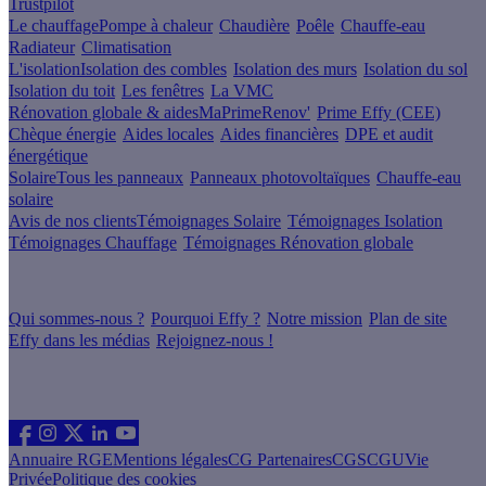
Trustpilot
Le chauffage
Pompe à chaleur
Chaudière
Poêle
Chauffe-eau
Radiateur
Climatisation
L'isolation
Isolation des combles
Isolation des murs
Isolation du sol
Isolation du toit
Les fenêtres
La VMC
Rénovation globale & aides
MaPrimeRenov'
Prime Effy (CEE)
Chèque énergie
Aides locales
Aides financières
DPE et audit
énergétique
Solaire
Tous les panneaux
Panneaux photovoltaïques
Chauffe-eau
solaire
Avis de nos clients
Témoignages Solaire
Témoignages Isolation
Témoignages Chauffage
Témoignages Rénovation globale
À propos
Qui sommes-nous ?
Pourquoi Effy ?
Notre mission
Plan de site
Effy dans les médias
Rejoignez-nous !
Les sites du groupe Effy
Suivez nous
Annuaire RGE
Mentions légales
CG Partenaires
CGS
CGU
Vie
Privée
Politique des cookies