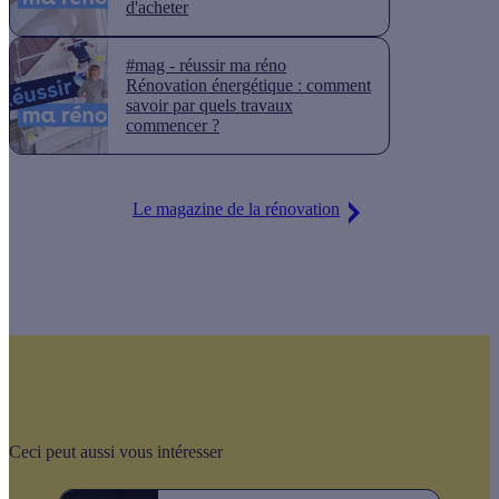
d'acheter
#mag - réussir ma réno
Rénovation énergétique : comment
savoir par quels travaux
commencer ?
Le magazine de la rénovation
Ceci peut aussi vous intéresser