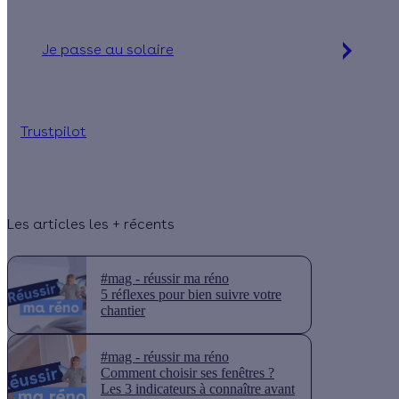
Je passe au solaire
Simulation gratuite en 2 minutes
Trustpilot
Les articles les + récents
#mag - réussir ma réno
5 réflexes pour bien suivre votre
chantier
#mag - réussir ma réno
Comment choisir ses fenêtres ?
Les 3 indicateurs à connaître avant