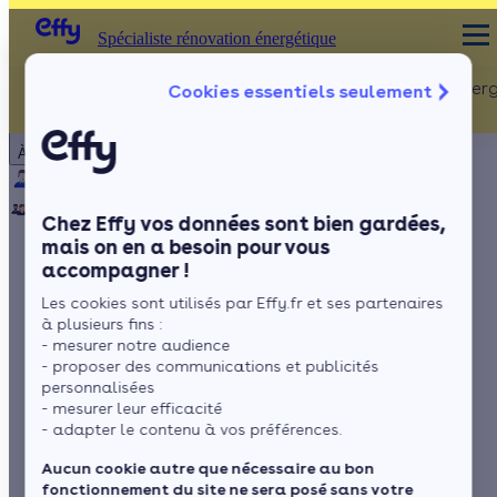
Spécialiste rénovation énergétique
Rénovation Ener
Cookies essentiels seulement
Spécialiste rénovation énergétique
Particulier
Artisan / installateur
Entreprise / collectivité
À propos
ISOLATION
Qui sommes-nous ?
Pourquoi Effy ?
Notre mission
Combles
Notre équipe
Rejoignez-nous
Presse
Chez Effy vos données sont bien gardées,
Murs
mais on en a besoin pour vous
accompagner !
Fenêtres
Coupure d’électricité
Les cookies sont utilisés par Effy.fr et ses partenaires
Sols
: solutions et conseils
à plusieurs fins :
- mesurer notre audience
pratiques
- proposer des communications et publicités
personnalisées
- mesurer leur efficacité
- adapter le contenu à vos préférences.
par
Sonya Drideche
8 min de lecture
Aucun cookie autre que nécessaire au bon
fonctionnement du site ne sera posé sans votre