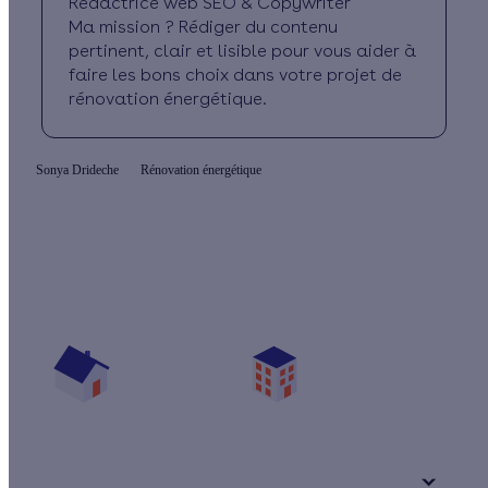
Rédactrice web SEO & Copywriter
Ma mission ? Rédiger du contenu
pertinent, clair et lisible pour vous aider à
faire les bons choix dans votre projet de
rénovation énergétique.
Sonya Drideche
Rénovation énergétique
Évitez les coupures, passez au solaire !
Vos travaux concernent :
Une maison
Un appartement
Votre logement a été construit :
+ de 15 ans