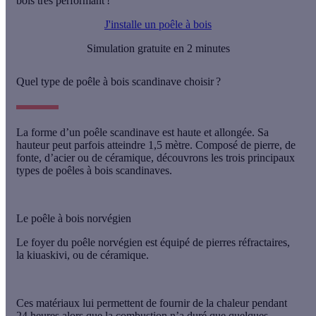
bois très performant !
J'installe un poêle à bois
Simulation gratuite en 2 minutes
Quel type de poêle à bois scandinave choisir ?
La forme d’un
poêle scandinave
est haute et allongée. Sa
hauteur peut parfois atteindre 1,5 mètre. Composé de pierre, de
fonte, d’acier ou de céramique, découvrons les trois principaux
types de poêles à bois scandinaves.
Le poêle à bois norvégien
Le foyer du
poêle norvégien
est équipé de pierres réfractaires,
la kiuaskivi, ou de céramique.
Ces matériaux lui permettent de fournir de la chaleur pendant
24 heures alors que la combustion n’a duré que quelques