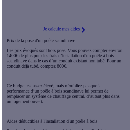
L'installation d'un poêle est éligible à la Prime Effy.
Avec notre
offre Sérénité, vous choisissez un artisan RGE et nous
déduisons les aides financières de votre devis.
Je calcule mes aides
Prix de la pose d'un poêle scandinave
Les prix évoqués sont hors pose. Vous pouvez compter environ
1400€ de plus pour les frais d’installation d'un poêle à bois
scandinave dans le cas d’un conduit existant non tubé. Pour un
conduit déjà tubé, comptez 800€.
Ce budget est assez élevé, mais n’oubliez pas que
la
performance d’un poêle à bois scandinave
lui permet de
remplacer un système de chauffage central, d’autant plus dans
un logement ouvert.
Aides déductibles à l'installation d'un poêle à bois