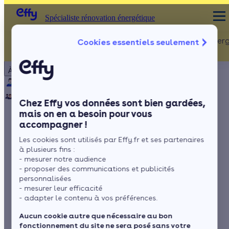
Spécialiste rénovation énergétique
Rénovation Ener
Cookies essentiels seulement
Spécialiste rénovation énergétique
Particulier
Artisan / installateur
Entreprise / collectivité
À propos
ISOLATION
Qui sommes-nous ?
Pourquoi Effy ?
Notre mission
Combles
Notre équipe
Rejoignez-nous
Presse
Chez Effy vos données sont bien gardées,
Murs
mais on en a besoin pour vous
accompagner !
Fenêtres
Le poêle à bois
Les cookies sont utilisés par Effy.fr et ses partenaires
Sols
scandinave : la
à plusieurs fins :
- mesurer notre audience
chaleur venue du
- proposer des communications et publicités
personnalisées
- mesurer leur efficacité
Nord
- adapter le contenu à vos préférences.
Aucun cookie autre que nécessaire au bon
fonctionnement du site ne sera posé sans votre