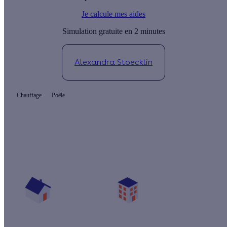
Je calcule mes aides
Simulation gratuite en 2 minutes
Alexandra Stoecklin
Chauffage
Poêle
Quelles aides pour mon poêle à granulés ?
Vos travaux concernent :
Une maison
Un appartement
Votre logement a été construit :