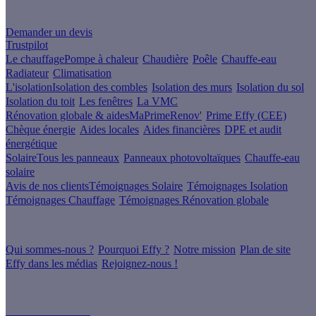
Un projet de rénovation énergétique ?
Demander un devis
Trustpilot
Le chauffage
Pompe à chaleur
Chaudière
Poêle
Chauffe-eau
Radiateur
Climatisation
L'isolation
Isolation des combles
Isolation des murs
Isolation du sol
Isolation du toit
Les fenêtres
La VMC
Rénovation globale & aides
MaPrimeRenov'
Prime Effy (CEE)
Chèque énergie
Aides locales
Aides financières
DPE et audit
énergétique
Solaire
Tous les panneaux
Panneaux photovoltaïques
Chauffe-eau
solaire
Avis de nos clients
Témoignages Solaire
Témoignages Isolation
Témoignages Chauffage
Témoignages Rénovation globale
À propos
Qui sommes-nous ?
Pourquoi Effy ?
Notre mission
Plan de site
Effy dans les médias
Rejoignez-nous !
Les sites du groupe Effy
Suivez nous