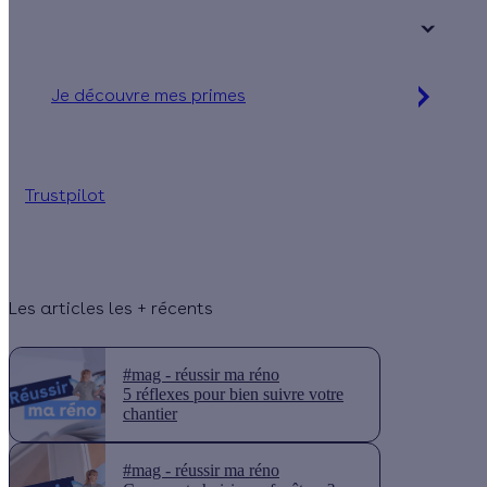
+ de 15 ans
Je découvre mes primes
Simulation gratuite en 2 minutes
Trustpilot
Les articles les + récents
#mag - réussir ma réno
5 réflexes pour bien suivre votre
chantier
#mag - réussir ma réno