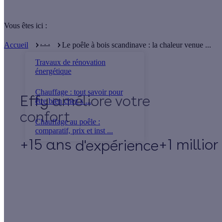
Vous êtes ici :
. . .
Accueil
Le poêle à bois scandinave : la chaleur venue ...
Travaux de rénovation
énergétique
Chauffage : tout savoir pour
Effy
être bien chez s ...
Chauffage au poêle :
comparatif, prix et inst ...
+15 ans
+1 millio
d'expérience