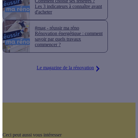
Comment choisir ses fenêtres ?
Les 3 indicateurs à connaître avant
d'acheter
#mag - réussir ma réno
Rénovation énergétique : comment
savoir par quels travaux
commencer ?
Le magazine de la rénovation
Ceci peut aussi vous intéresser