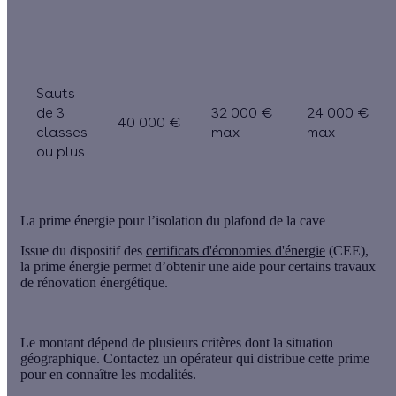
Sauts
de 3
32 000 €
24 000 €
40 000 €
classes
max
max
ou plus
La prime énergie pour l’isolation du plafond de la cave
Issue du dispositif des
certificats d'économies d'énergie
(CEE),
la prime énergie
permet d’obtenir une aide pour certains travaux
de rénovation énergétique.
Le montant dépend de plusieurs critères dont la situation
géographique. Contactez un opérateur qui distribue cette prime
pour en connaître les modalités.