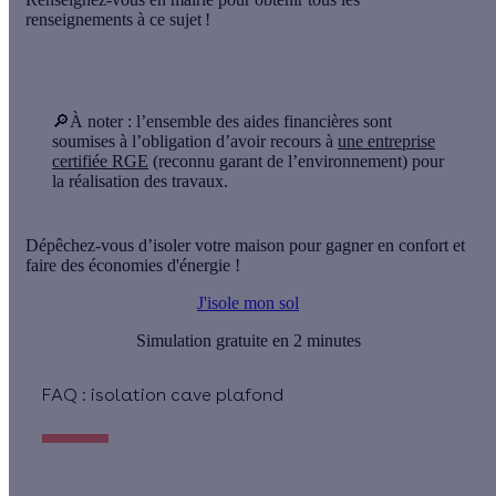
renseignements à ce sujet !
🔎À noter
: l’ensemble des aides financières sont
soumises à l’obligation d’avoir recours à
une entreprise
certifiée RGE
(reconnu garant de l’environnement) pour
la réalisation des travaux.
Dépêchez-vous d’isoler votre maison pour gagner en confort et
faire des économies d'énergie !
J'isole mon sol
Simulation gratuite en 2 minutes
FAQ : isolation cave plafond