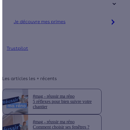
+ de 15 ans
Je découvre mes primes
Simulation gratuite en 2 minutes
Trustpilot
Les articles les + récents
#mag - réussir ma réno
5 réflexes pour bien suivre votre
chantier
#mag - réussir ma réno
Comment choisir ses fenêtres ?