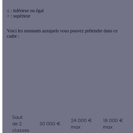
≤ : inférieur ou égal
> : supérieur
Voici
les montants
auxquels vous pouvez prétendre dans ce
cadre :
Plafonds
de
Revenus
Gain
Revenus
dépenses
très
au DPE
modestes
éligibles
modestes
HT
Saut
24 000 €
18 000 €
de 2
30 000 €
max
max
classes