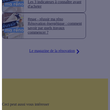
Les 3 indicateurs à connaître avant
d'acheter
#mag - réussir ma réno
Rénovation énergétique : comment
savoir par quels travaux
commencer ?
Le magazine de la rénovation
Ceci peut aussi vous intéresser