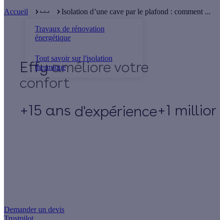
. . .
Accueil
Isolation d’une cave par le plafond : comment ...
Travaux de rénovation
énergétique
Tout savoir sur l'isolation
Effy
thermique
+15 ans
+1 millio
d'expérience
Un projet de rénovation énergétique ?
Demander un devis
Trustpilot