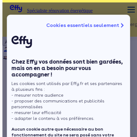
Spécialiste rénovation énergétique
Rénovation Ener
Cookies essentiels seulement
Spécialiste rénovation énergétique
Particulier
Artisan / installateur
Entreprise / collectivité
À propos
ISOLATION
Qui sommes-nous ?
Pourquoi Effy ?
Notre mission
Combles
Notre équipe
Rejoignez-nous
Presse
Chez Effy vos données sont bien gardées,
Murs
mais on en a besoin pour vous
accompagner !
Fenêtres
Isolation d’une cave
Les cookies sont utilisés par Effy.fr et ses partenaires
Sols
par le plafond :
à plusieurs fins :
- mesurer notre audience
comment faire ?
- proposer des communications et publicités
personnalisées
- mesurer leur efficacité
- adapter le contenu à vos préférences.
par
Lorraine Véron
7 min de lecture
Aucun cookie autre que nécessaire au bon
fonctionnement du site ne sera posé sans votre