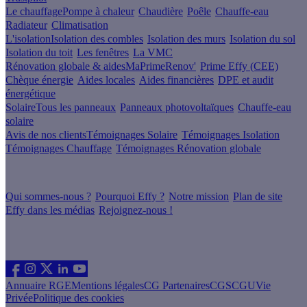
Le chauffage
Pompe à chaleur
Chaudière
Poêle
Chauffe-eau
Radiateur
Climatisation
L'isolation
Isolation des combles
Isolation des murs
Isolation du sol
Isolation du toit
Les fenêtres
La VMC
Rénovation globale & aides
MaPrimeRenov'
Prime Effy (CEE)
Chèque énergie
Aides locales
Aides financières
DPE et audit
énergétique
Solaire
Tous les panneaux
Panneaux photovoltaïques
Chauffe-eau
solaire
Avis de nos clients
Témoignages Solaire
Témoignages Isolation
Témoignages Chauffage
Témoignages Rénovation globale
À propos
Qui sommes-nous ?
Pourquoi Effy ?
Notre mission
Plan de site
Effy dans les médias
Rejoignez-nous !
Les sites du groupe Effy
Suivez nous
Annuaire RGE
Mentions légales
CG Partenaires
CGS
CGU
Vie
Privée
Politique des cookies