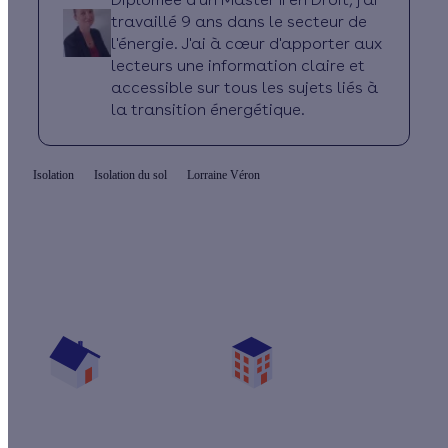
travaillé 9 ans dans le secteur de
l'énergie. J'ai à cœur d'apporter aux
lecteurs une information claire et
accessible sur tous les sujets liés à
la transition énergétique.
Isolation
Isolation du sol
Lorraine Véron
Quelles aides pour isoler mon sol ?
Vos travaux concernent :
Une maison
Un appartement
Votre logement a été construit :