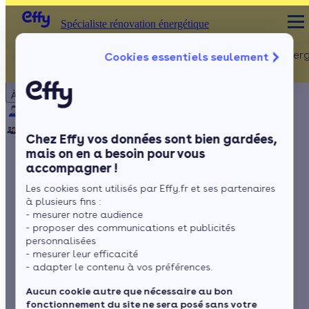
Spécialiste rénovation énergétique
Rénovation Ener
Cookies essentiels seulement
Spécialiste rénovation énergétique
Particulier
Artisan / installateur
Entreprise / collectivité
À propos
ISOLATION
Qui sommes-nous ?
Pourquoi Effy ?
Notre mission
Combles
Notre équipe
Rejoignez-nous
Presse
Chez Effy vos données sont bien gardées,
Murs
mais on en a besoin pour vous
accompagner !
Fenêtres
L’isolation facile de
Les cookies sont utilisés par Effy.fr et ses partenaires
Sols
vos murs grâce à la
à plusieurs fins :
- mesurer notre audience
brique isolante
- proposer des communications et publicités
personnalisées
- mesurer leur efficacité
- adapter le contenu à vos préférences.
par
Romane Saget
4 min de lecture
Aucun cookie autre que nécessaire au bon
fonctionnement du site ne sera posé sans votre