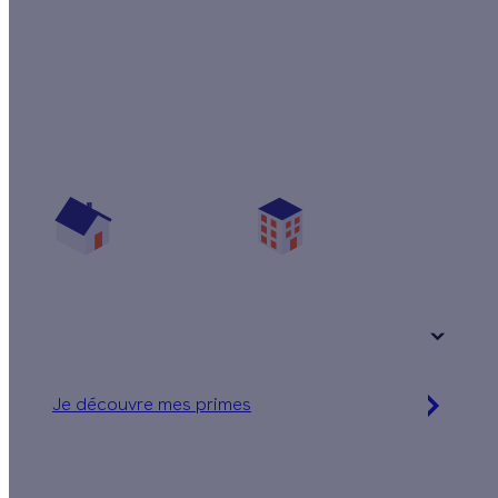
Quelles aides pour isoler mes murs par
l'extérieur ?
Vos travaux concernent :
Une maison
Un appartement
Votre logement a été construit :
+ de 15 ans
Je découvre mes primes
Simulation gratuite en 2 minutes