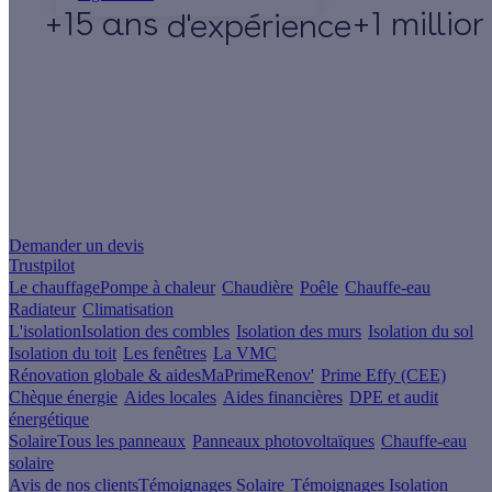
+15 ans
+1 millio
d'expérience
Un projet de rénovation énergétique ?
Demander un devis
Trustpilot
Le chauffage
Pompe à chaleur
Chaudière
Poêle
Chauffe-eau
Radiateur
Climatisation
L'isolation
Isolation des combles
Isolation des murs
Isolation du sol
Isolation du toit
Les fenêtres
La VMC
Rénovation globale & aides
MaPrimeRenov'
Prime Effy (CEE)
Chèque énergie
Aides locales
Aides financières
DPE et audit
énergétique
Solaire
Tous les panneaux
Panneaux photovoltaïques
Chauffe-eau
solaire
Avis de nos clients
Témoignages Solaire
Témoignages Isolation