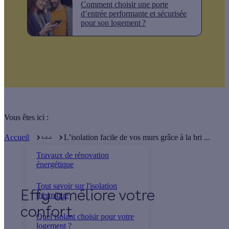
Comment choisir une porte
d’entrée performante et sécurisée
pour son logement ?
Vous êtes ici :
. . .
Accueil
L’isolation facile de vos murs grâce à la bri ...
Travaux de rénovation
énergétique
Tout savoir sur l'isolation
Effy
thermique
Quel isolant choisir pour votre
logement ?