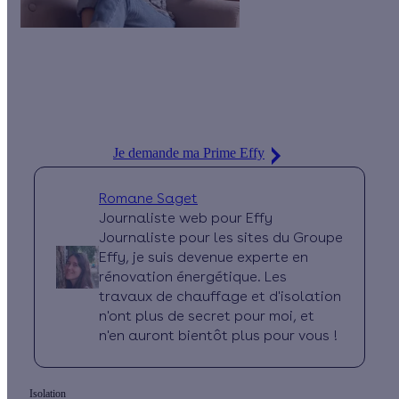
En rénovation, la meilleure manière d’isoler vos murs reste
l’ITE :
l’isolation des murs par l’extérieur
. Et pour cela, il existe
une prime énergie. Chez nous, c’est la Prime Effy et elle grimpe
jusqu’à 12 €/m².
Je demande ma Prime Effy
Romane Saget
Journaliste web pour Effy
Journaliste pour les sites du Groupe
Effy, je suis devenue experte en
rénovation énergétique. Les
travaux de chauffage et d'isolation
n'ont plus de secret pour moi, et
n'en auront bientôt plus pour vous !
Isolation