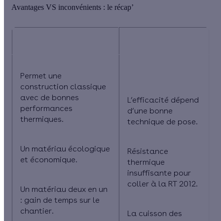
Avantages VS inconvénients : le récap’
Les plus
Les moins
Permet une
construction classique
avec de bonnes
L’efficacité dépend
performances
d’une bonne
thermiques.
technique de pose.
Un matériau écologique
Résistance
et économique.
thermique
insuffisante pour
coller à la RT 2012.
Un matériau deux en un
: gain de temps sur le
chantier.
La cuisson des