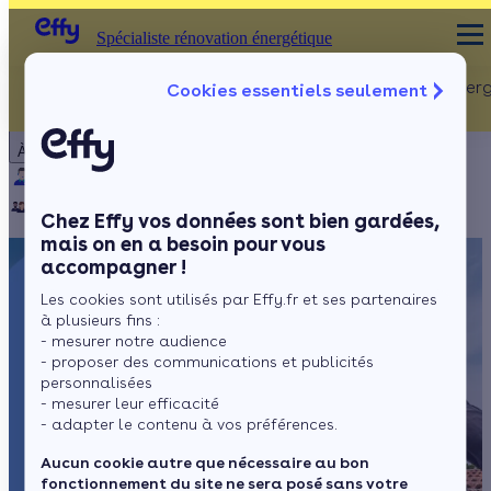
Spécialiste rénovation énergétique
Rénovation Ener
Cookies essentiels seulement
Spécialiste rénovation énergétique
Particulier
Artisan / installateur
Entreprise / collectivité
À propos
ISOLATION
Qui sommes-nous ?
Pourquoi Effy ?
Notre mission
Combles
Notre équipe
Rejoignez-nous
Presse
Chez Effy vos données sont bien gardées,
Murs
mais on en a besoin pour vous
accompagner !
Fenêtres
Les cookies sont utilisés par Effy.fr et ses partenaires
Sols
à plusieurs fins :
- mesurer notre audience
- proposer des communications et publicités
personnalisées
- mesurer leur efficacité
- adapter le contenu à vos préférences.
Aucun cookie autre que nécessaire au bon
fonctionnement du site ne sera posé sans votre