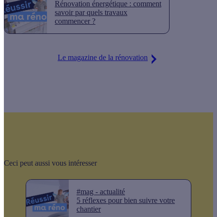
Rénovation énergétique : comment
savoir par quels travaux
commencer ?
Le magazine de la rénovation
Ceci peut aussi vous intéresser
#mag - actualité
5 réflexes pour bien suivre votre
chantier