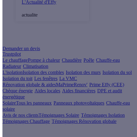
L'Actualité d'Effy
actualite
Un projet de rénovation énergétique ?
Demander un devis
Trustpilot
Le chauffage
Pompe à chaleur
Chaudière
Poêle
Chauffe-eau
Radiateur
Climatisation
L'isolation
Isolation des combles
Isolation des murs
Isolation du sol
Isolation du toit
Les fenêtres
La VMC
Rénovation globale & aides
MaPrimeRenov'
Prime Effy (CEE)
Chèque énergie
Aides locales
Aides financières
DPE et audit
énergétique
Solaire
Tous les panneaux
Panneaux photovoltaïques
Chauffe-eau
solaire
Avis de nos clients
Témoignages Solaire
Témoignages Isolation
Témoignages Chauffage
Témoignages Rénovation globale
À propos