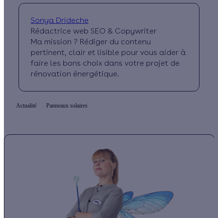
Sonya Drideche
Rédactrice web SEO & Copywriter
Ma mission ? Rédiger du contenu
pertinent, clair et lisible pour vous aider à
faire les bons choix dans votre projet de
rénovation énergétique.
Actualité
Panneaux solaires