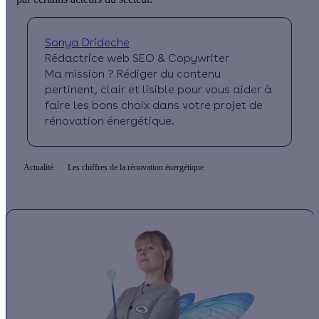
Sonya Drideche
Rédactrice web SEO & Copywriter
Ma mission ? Rédiger du contenu
pertinent, clair et lisible pour vous aider à
faire les bons choix dans votre projet de
rénovation énergétique.
Actualité
Les chiffres de la rénovation énergétique