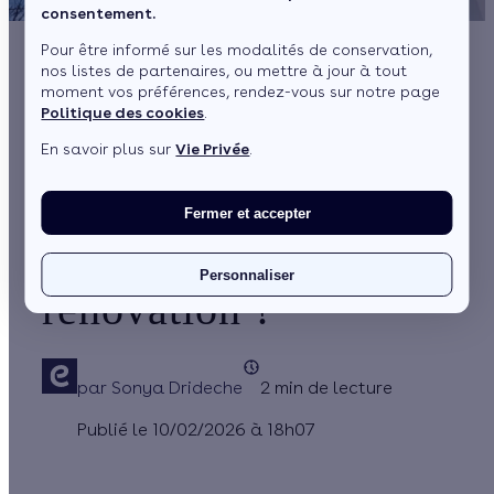
consentement.
Pour être informé sur les modalités de conservation,
nos listes de partenaires, ou mettre à jour à tout
Objectif 400 000
moment vos préférences, rendez-vous sur notre page
Politique des cookies
.
logements par an :
En savoir plus sur
Vie Privée
.
comment relancer
vraiment la
Fermer et accepter
production et la
Personnaliser
rénovation ?
par
Sonya Drideche
2 min de lecture
Publié le 10/02/2026 à 18h07