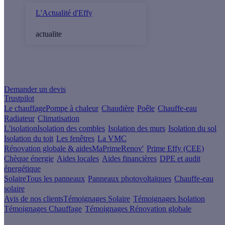
L'Actualité d'Effy
actualite
Un projet de rénovation énergétique ?
Demander un devis
Trustpilot
Le chauffage
Pompe à chaleur
Chaudière
Poêle
Chauffe-eau
Radiateur
Climatisation
L'isolation
Isolation des combles
Isolation des murs
Isolation du sol
Isolation du toit
Les fenêtres
La VMC
Rénovation globale & aides
MaPrimeRenov'
Prime Effy (CEE)
Chèque énergie
Aides locales
Aides financières
DPE et audit
énergétique
Solaire
Tous les panneaux
Panneaux photovoltaïques
Chauffe-eau
solaire
Avis de nos clients
Témoignages Solaire
Témoignages Isolation
Témoignages Chauffage
Témoignages Rénovation globale