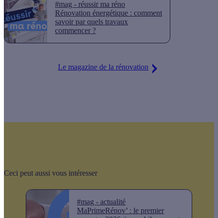
#mag - réussir ma réno
Rénovation énergétique : comment
savoir par quels travaux
commencer ?
Le magazine de la rénovation
Ceci peut aussi vous intéresser
#mag - actualité
MaPrimeRénov’ : le premier