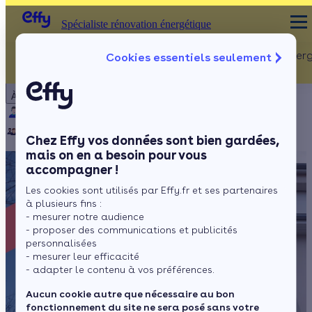
Spécialiste rénovation énergétique
Rénovation Ener
Cookies essentiels seulement
Spécialiste rénovation énergétique
Particulier
Artisan / installateur
Entreprise / collectivité
À propos
ISOLATION
Qui sommes-nous ?
Pourquoi Effy ?
Notre mission
Combles
Notre équipe
Rejoignez-nous
Presse
Chez Effy vos données sont bien gardées,
Murs
mais on en a besoin pour vous
accompagner !
Fenêtres
Les cookies sont utilisés par Effy.fr et ses partenaires
Sols
à plusieurs fins :
- mesurer notre audience
- proposer des communications et publicités
personnalisées
- mesurer leur efficacité
- adapter le contenu à vos préférences.
Aucun cookie autre que nécessaire au bon
fonctionnement du site ne sera posé sans votre