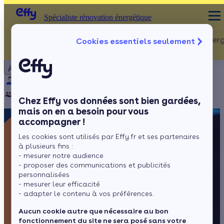
Spécialiste rénovation énergétique
Rénovation Ener
Cookies essentiels seulement
Spécialiste rénovation énergétique
Particulier
Artisan / installateur
Entreprise / collectivité
À propos
ISOLATION
Qui sommes-nous ?
Pourquoi Effy ?
Notre mission
Combles
Notre équipe
Rejoignez-nous
Presse
Chez Effy vos données sont bien gardées,
Murs
mais on en a besoin pour vous
accompagner !
Fenêtres
Les cookies sont utilisés par Effy.fr et ses partenaires
Sols
à plusieurs fins :
- mesurer notre audience
- proposer des communications et publicités
personnalisées
- mesurer leur efficacité
- adapter le contenu à vos préférences.
Aucun cookie autre que nécessaire au bon
fonctionnement du site ne sera posé sans votre