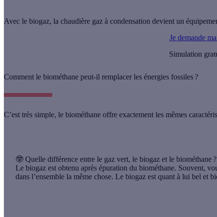
Avec le biogaz, la chaudière gaz à condensation devient un équipemen
Je demande ma 
Simulation grat
Comment le biométhane peut-il remplacer les énergies fossiles ?
C’est très simple, le
biométhane
offre exactement les mêmes caractérist
🤓 Quelle différence entre le gaz vert, le biogaz et le biométhane ?
Le biogaz est obtenu après épuration du biométhane. Souvent, vous
dans l’ensemble la même chose. Le biogaz est quant à lui bel et bi