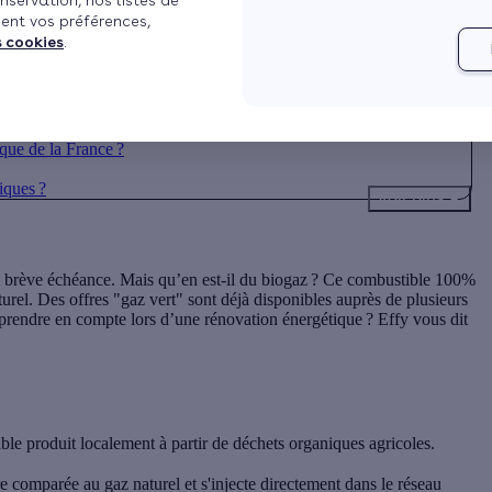
nservation, nos listes de
ent vos préférences,
s cookies
.
ique de la France ?
iques ?
Voir plus
r à brève échéance. Mais qu’en est-il du biogaz ? Ce combustible 100%
turel. Des offres "gaz vert" sont déjà disponibles auprès de plusieurs
prendre en compte lors d’une rénovation énergétique ? Effy vous dit
e produit localement à partir de déchets organiques agricoles.
re comparée au gaz naturel et s'injecte directement dans le réseau