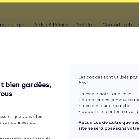
nergétique
Aides & Primes
Solaire
Confort d'été
N
CHAUFFAGE
Kit solaire plug & p
Climatis
Aides chaudière
les
Pompe à chaleur
Panneaux solaires
Climatis
Aides rénovation toiture
photovoltaïques
Poêle
Aides combles perdus
Film sol
Système solaire co
MaPrimeRénov' poêle à granulés
res
Chaudière
Les cookies sont utilisés par 
Aides chauffe-eau
Pergola
Chauffe-eau solair
fins :
t bien gardées,
thermodynamique
Chauffe-eau thermodyn
 : un combustible écologique qui a de ...
Store b
vous
Batterie panneaux 
- mesurer notre audience
Dépannage chauffage
- proposer des communicatio
- mesurer leur efficacité
e écologique qui a de
- adapter le contenu à vos p
ssurer que vous êtes
e vos données par
Aucun cookie autre que né
site ne sera posé sans votr