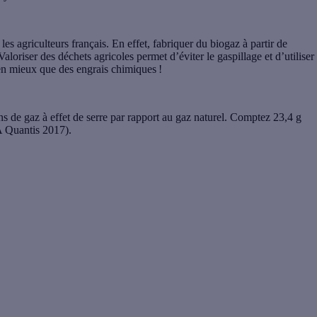
es agriculteurs français. En effet, fabriquer du biogaz à partir de
aloriser des déchets agricoles permet d’éviter le gaspillage et d’utiliser
en mieux que des engrais chimiques !
ons de gaz à effet de serre par rapport au gaz naturel. Comptez 23,4 g
 Quantis 2017).
gaz en Europe. L’Allemagne produit 50% du gaz vert européen,