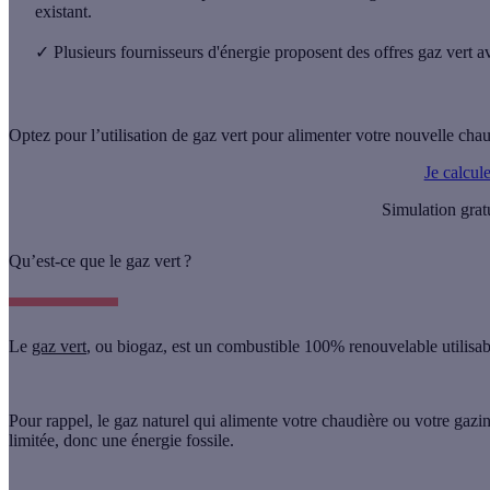
existant.
✓
Plusieurs fournisseurs d'énergie proposent des offres gaz vert av
Optez pour l’utilisation de gaz vert pour alimenter votre nouvelle ch
Je calcul
Simulation grat
Qu’est-ce que le gaz vert ?
Le
gaz vert
, ou biogaz, est un combustible 100% renouvelable utilisa
Pour rappel, le gaz naturel qui alimente votre chaudière ou votre gaziniè
limitée, donc une énergie fossile.