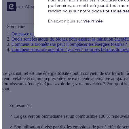
Pour être informé sur les modalités de co
partenaires, ou mettre à jour à tout mom
par
Alexandra Stoecklin
6 min de lecture
rendez-vous sur notre page
Politique de
En savoir plus sur
Vie Privée
.
Sommaire
Qu’est-ce que le gaz vert ?
Quels sont les atouts du biogaz pour assurer la transition énergét
Comment le biométhane peut-il remplacer les énergies fossiles ?
Comment souscrire une offre "gaz vert" pour ses besoins domest
Le gaz naturel est une énergie fossile dont il convient de s’affranchi
renouvelable et naturel représente une excellente alternative au gaz na
fournisseurs d’énergie. Que savoir du gaz renouvelable ? Pourquoi le 
tout.
En résumé :
✓
Le gaz vert ou biométhane est un combustible 100 % renouvelabl
✓
Son utilisation divise par dix les émissions de gaz à effet de ser