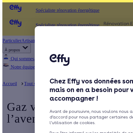
Spécialiste rénovation énergétique
Rénovation E
Spécialiste rénovation énergétique
Particulier
Artisan / installateur
Entreprise / collectivité
ISOLATIO
À propos
Comb
Qui sommes-nous ?
Pourquoi Effy ?
Notre mission
Murs
Notre équipe
Rejoignez-nous
Presse
Fenêt
Chez Effy vos données son
Sols
Accueil
Tout savoir sur la rénovation énergétique de ...
Gaz vert
mais on en a besoin pour 
accompagner !
Gaz vert : un combustibl
Avant de poursuivre, nous voulons nous a
l’avenir
d’accord pour nous partager certaines d
l’utilisation de cookies.