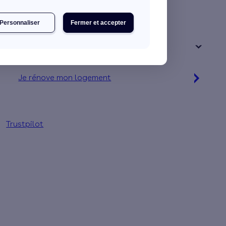
Une maison
Un appartement
Personnaliser
Fermer et accepter
Votre logement a été construit :
+ de 15 ans
Je rénove mon logement
Jusqu'à 32 000 € d'aides financières
Trustpilot