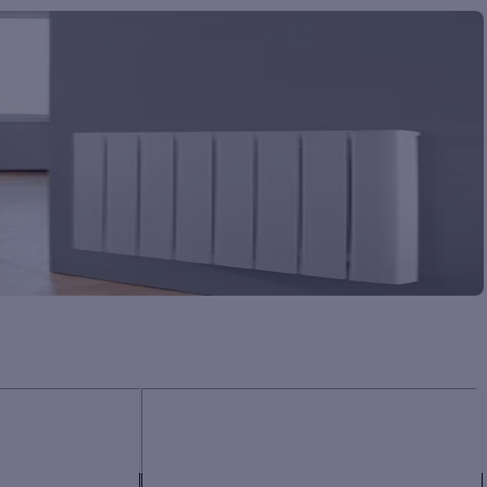
Panneau
Radiateur à inertie
rayonnant