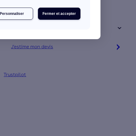
Une maison
Un appartement
Personnaliser
Fermer et accepter
Votre logement a été construit :
+ de 15 ans
J'estime mon devis
Simulation gratuite en 2 minutes
Trustpilot