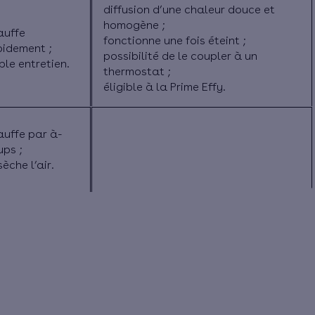
diffusion d’une chaleur douce et
homogène ;
auffe
fonctionne une fois éteint
;
pidement ;
possibilité de le coupler à un
ble entretien.
thermostat ;
éligible à la Prime Effy.
auffe par à-
ups ;
èche l’air
.