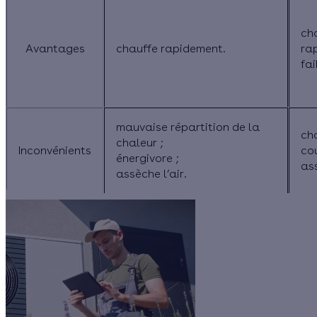
ch
Avantages
chauffe rapidement.
ra
fai
mauvaise répartition de la
ch
chaleur
;
Inconvénients
co
énergivore ;
ass
assèche l’air.