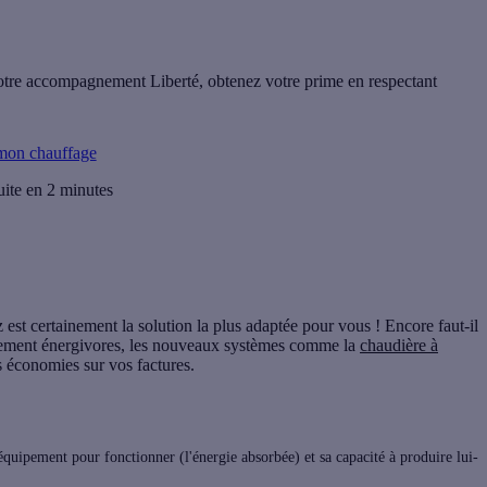
notre accompagnement Liberté,
obtenez votre prime
en respectant
mon chauffage
uite en 2 minutes
z
est certainement la solution la plus adaptée pour vous ! Encore faut-il
ièrement énergivores, les nouveaux systèmes comme la
chaudière à
s économies sur vos factures.
quipement pour fonctionner (l'énergie absorbée) et sa capacité à produire lui-