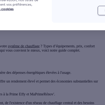
nservation, nos listes de
ent vos préférences,
s cookies
.
ergivore
 votre
système de chauffage
? Types d’équipements, prix, confort
qui vous convient le mieux, voici notre guide complet.
nère des dépenses énergétiques élevées à l'usage.
fre un rendement élevé et permet des économies substantielles sur
bles à la Prime Effy et MaPrimeRénov'.
t, de l'existence d'un réseau de chauffage central et des besoins