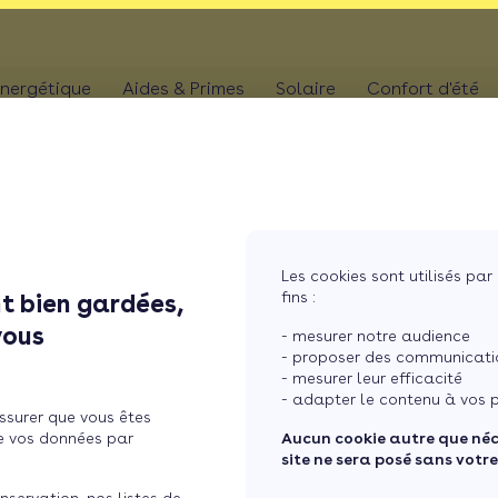
nergétique
Aides & Primes
Solaire
Confort d'été
N
CHAUFFAGE
Kit solaire plug & p
Climatis
Aides chaudière
les
Pompe à chaleur
Panneaux solaires
Climatis
Aides rénovation toiture
photovoltaïques
Poêle
Aides combles perdus
Film sol
Système solaire co
MaPrimeRénov' poêle à granulés
res
Chaudière
Les cookies sont utilisés par 
Aides chauffe-eau
Pergola
Chauffe-eau solair
fins :
t bien gardées,
thermodynamique
Chauffe-eau thermodyn
Store b
vous
Batterie panneaux 
- mesurer notre audience
Dépannage chauffage
- proposer des communicatio
- mesurer leur efficacité
u gaz : lequel choisir ?
- adapter le contenu à vos p
ssurer que vous êtes
e vos données par
Aucun cookie autre que né
site ne sera posé sans votr