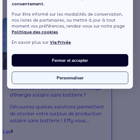
Tous nos articles SEO
consentement.
Pour être informé sur les modalités de conservation,
nos listes de partenaires, ou mettre à jour à tout
moment vos préférences, rendez-vous sur notre page
Politique des cookies
.
En savoir plus sur
Vie Privée
.
Fermer et accepter
Personnaliser
Quelles sont les solutions de stockage
d’énergie solaire sans batterie ?
Découvrez quelles solutions permettent
de stocker votre surplus de production
solaire sans batterie ! Effy vous
explique tout sur les dispositifs
Lire
disponibles.