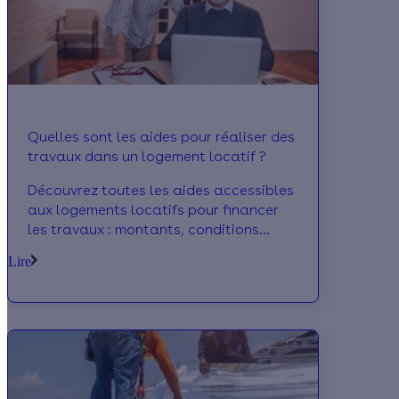
Quelles sont les aides pour réaliser des
travaux dans un logement locatif ?
Découvrez toutes les aides accessibles
aux logements locatifs pour financer
les travaux : montants, conditions
d'attribution.
Lire