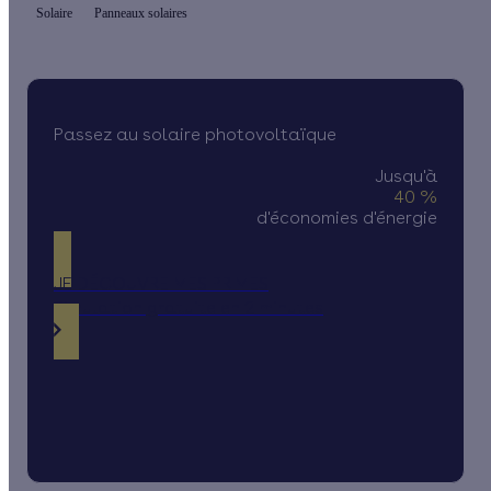
Solaire
Panneaux solaires
Passez au solaire photovoltaïque
Jusqu'à
40 %
d'économies d'énergie
JE DÉCOUVRE MES PRIMES
Simulation gratuite en 2 minutes