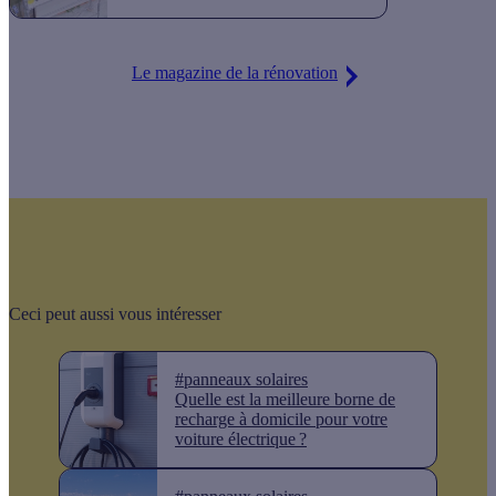
Le magazine de la rénovation
Ceci peut aussi vous intéresser
#panneaux solaires
Quelle est la meilleure borne de
recharge à domicile pour votre
voiture électrique ?