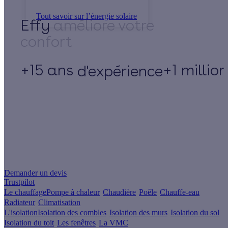
Tout savoir sur l’énergie solaire
Effy
+15 ans
+1 millio
d'expérience
Un projet de rénovation énergétique ?
Demander un devis
Trustpilot
Le chauffage
Pompe à chaleur
Chaudière
Poêle
Chauffe-eau
Radiateur
Climatisation
L'isolation
Isolation des combles
Isolation des murs
Isolation du sol
Isolation du toit
Les fenêtres
La VMC