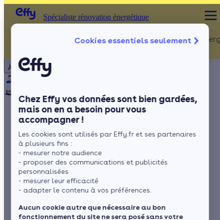
Spécialiste rénovation énergétique
Rénovation Ener
Cookies essentiels seulement
Spécialiste rénovation énergétique
Particulier
Artisan / installateur
Entreprise / collectivité
À propos
ISOLATION
Qui sommes-nous ?
Pourquoi Effy ?
Notre mission
Combles
Notre équipe
Rejoignez-nous
Presse
Chez Effy vos données sont bien gardées,
Murs
mais on en a besoin pour vous
accompagner !
Fenêtres
Nettoyage panneaux
Les cookies sont utilisés par Effy.fr et ses partenaires
Sols
solaires : pourquoi,
à plusieurs fins :
- mesurer notre audience
quand et comment ?
- proposer des communications et publicités
personnalisées
- mesurer leur efficacité
- adapter le contenu à vos préférences.
par
Marina
9 min de lecture
Aucun cookie autre que nécessaire au bon
fonctionnement du site ne sera posé sans votre