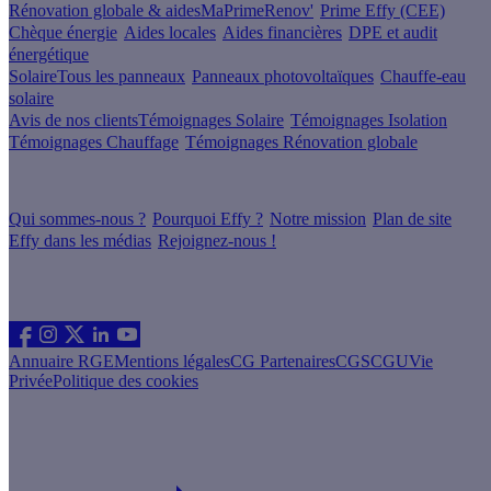
Rénovation globale & aides
MaPrimeRenov'
Prime Effy (CEE)
Chèque énergie
Aides locales
Aides financières
DPE et audit
énergétique
Solaire
Tous les panneaux
Panneaux photovoltaïques
Chauffe-eau
solaire
Avis de nos clients
Témoignages Solaire
Témoignages Isolation
Témoignages Chauffage
Témoignages Rénovation globale
À propos
Qui sommes-nous ?
Pourquoi Effy ?
Notre mission
Plan de site
Effy dans les médias
Rejoignez-nous !
Les sites du groupe Effy
Suivez nous
Annuaire RGE
Mentions légales
CG Partenaires
CGS
CGU
Vie
Privée
Politique des cookies
Vous êtes un artisan RGE ?
Devenez partenaire Effy, visitez notre espace dédié aux artisans