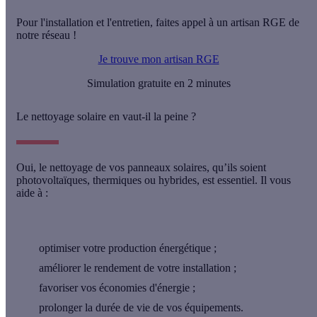
Pour l'installation et l'entretien, faites appel à un artisan RGE de
notre réseau !
Je trouve mon artisan RGE
Simulation gratuite en 2 minutes
Le nettoyage solaire en vaut-il la peine ?
Oui, le nettoyage de vos panneaux solaires, qu’ils soient
photovoltaïques, thermiques ou hybrides, est
essentiel
. Il vous
aide à :
optimiser votre production énergétique ;
améliorer le rendement de votre installation ;
favoriser vos économies d'énergie ;
prolonger la durée de vie de vos équipements.