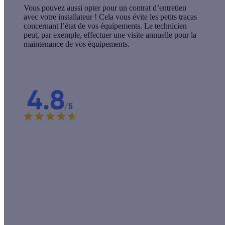
Vous pouvez aussi opter pour un contrat d’entretien
avec votre installateur ! Cela vous évite les petits tracas
concernant l’état de vos équipements. Le technicien
peut, par exemple, effectuer une visite annuelle pour la
maintenance de vos équipements.
Une raison de plus de nous choisir !
C'est la note que nos clients conquis attribuent à nos
professionnels ! Choisir Effy, c'est choisir des artisans de
confiance pour des travaux de qualité.
Étude réalisée en 2024 auprès de 9 763 clients Effy.