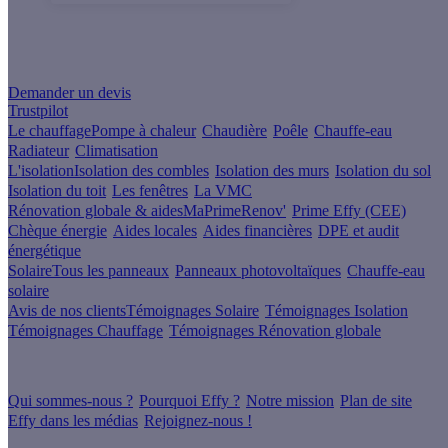
Un projet de rénovation énergétique ?
Demander un devis
Trustpilot
Le chauffage
Pompe à chaleur
Chaudière
Poêle
Chauffe-eau
Radiateur
Climatisation
L'isolation
Isolation des combles
Isolation des murs
Isolation du sol
Isolation du toit
Les fenêtres
La VMC
Rénovation globale & aides
MaPrimeRenov'
Prime Effy (CEE)
Chèque énergie
Aides locales
Aides financières
DPE et audit
énergétique
Solaire
Tous les panneaux
Panneaux photovoltaïques
Chauffe-eau
solaire
Avis de nos clients
Témoignages Solaire
Témoignages Isolation
Témoignages Chauffage
Témoignages Rénovation globale
À propos
Qui sommes-nous ?
Pourquoi Effy ?
Notre mission
Plan de site
Effy dans les médias
Rejoignez-nous !
Les sites du groupe Effy