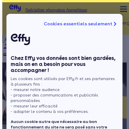
Spécialiste rénovation énergétique
Rénovation Ener
Cookies essentiels seulement
Spécialiste rénovation énergétique
Particulier
Artisan / installateur
Entreprise / collectivité
À propos
ISOLATION
Qui sommes-nous ?
Pourquoi Effy ?
Notre mission
Combles
Notre équipe
Rejoignez-nous
Presse
Chez Effy vos données sont bien gardées,
Murs
mais on en a besoin pour vous
accompagner !
Fenêtres
Les cookies sont utilisés par Effy.fr et ses partenaires
Sols
à plusieurs fins :
- mesurer notre audience
- proposer des communications et publicités
personnalisées
- mesurer leur efficacité
- adapter le contenu à vos préférences.
Aucun cookie autre que nécessaire au bon
fonctionnement du site ne sera posé sans votre