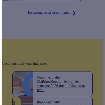
Le magazine de la rénovation
Ceci peut aussi vous intéresser
#mag - actualité
MaPrimeRénov’ : le premier
semestre 2026 tire un bilan en net
recul
#mag - actualité