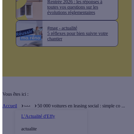
Rentrée 2026 : les réponses à
toutes vos questions sur les
évolutions réglementaires
#mag - actualité
5 réflexes pour bien suivre votre
chantier
Vous êtes ici :
. . .
Accueil
50 000 voitures en leasing social : simple co ...
L'Actualité d'Effy
actualite