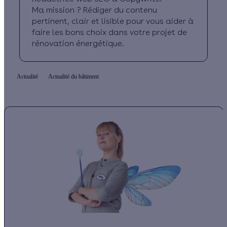
Ma mission ? Rédiger du contenu
pertinent, clair et lisible pour vous aider à
faire les bons choix dans votre projet de
rénovation énergétique.
Actualité
Actualité du bâtiment