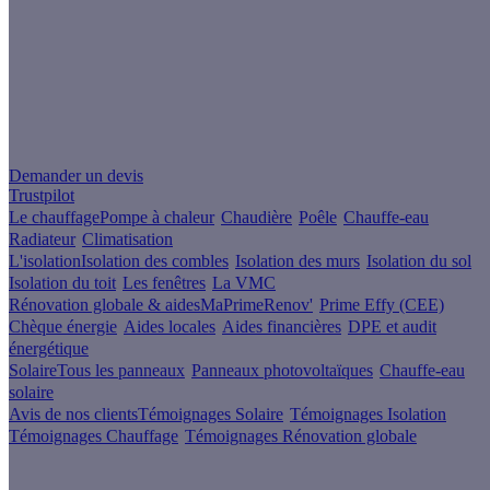
Un projet de rénovation énergétique ?
Demander un devis
Trustpilot
Le chauffage
Pompe à chaleur
Chaudière
Poêle
Chauffe-eau
Radiateur
Climatisation
L'isolation
Isolation des combles
Isolation des murs
Isolation du sol
Isolation du toit
Les fenêtres
La VMC
Rénovation globale & aides
MaPrimeRenov'
Prime Effy (CEE)
Chèque énergie
Aides locales
Aides financières
DPE et audit
énergétique
Solaire
Tous les panneaux
Panneaux photovoltaïques
Chauffe-eau
solaire
Avis de nos clients
Témoignages Solaire
Témoignages Isolation
Témoignages Chauffage
Témoignages Rénovation globale
À propos