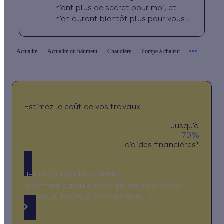
n'ont plus de secret pour moi, et
n'en auront bientôt plus pour vous !
Actualité
Actualité du bâtiment
Chaudière
Pompe à chaleur
Estimez le coût de vos travaux
Jusqu'à
70%
d'aides financières*
JE DÉCOUVRE MES PRIMES
*Montant calculé selon plusieurs critères
(travaux, revenus, localisation, …)