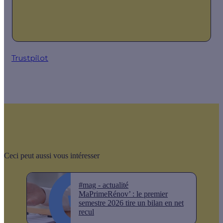
Trustpilot
Ceci peut aussi vous intéresser
#mag - actualité
MaPrimeRénov’ : le premier
semestre 2026 tire un bilan en net
recul