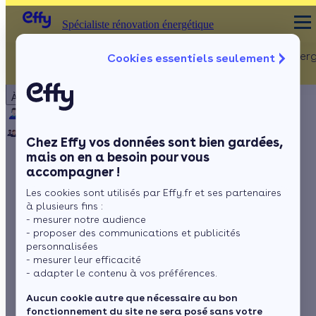
Spécialiste rénovation énergétique
Rénovation Ener
Cookies essentiels seulement
Spécialiste rénovation énergétique
Particulier
Artisan / installateur
Entreprise / collectivité
À propos
ISOLATION
Qui sommes-nous ?
Pourquoi Effy ?
Notre mission
Combles
Notre équipe
Rejoignez-nous
Presse
Chez Effy vos données sont bien gardées,
Murs
mais on en a besoin pour vous
accompagner !
Fenêtres
Pompe à chaleur :
Les cookies sont utilisés par Effy.fr et ses partenaires
Sols
l’entretien régulier
à plusieurs fins :
- mesurer notre audience
devient obligatoire
- proposer des communications et publicités
personnalisées
- mesurer leur efficacité
- adapter le contenu à vos préférences.
par
Romane Saget
4 min de lecture
Aucun cookie autre que nécessaire au bon
fonctionnement du site ne sera posé sans votre