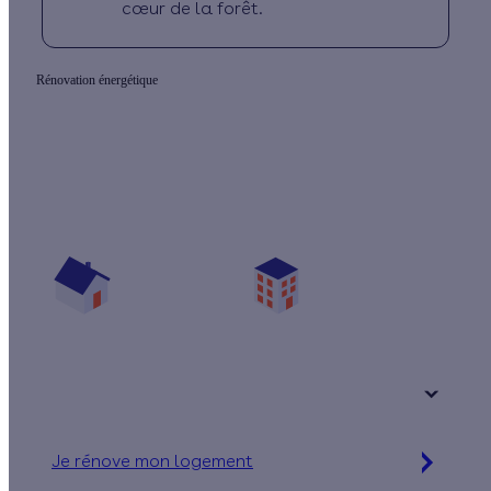
cœur de la forêt.
Rénovation énergétique
Prêt(e) à améliorer votre confort thermique ?
Vos travaux concernent :
Une maison
Un appartement
Votre logement a été construit :
+ de 15 ans
Je rénove mon logement
Jusqu'à 32 000 € d'aides financières