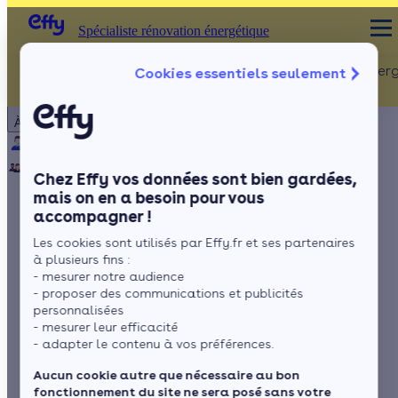
Spécialiste rénovation énergétique
Rénovation Ener
Cookies essentiels seulement
Spécialiste rénovation énergétique
Particulier
Artisan / installateur
Entreprise / collectivité
À propos
ISOLATION
Qui sommes-nous ?
Pourquoi Effy ?
Notre mission
Combles
Notre équipe
Rejoignez-nous
Presse
Chez Effy vos données sont bien gardées,
Murs
mais on en a besoin pour vous
accompagner !
Fenêtres
10 moyens
Les cookies sont utilisés par Effy.fr et ses partenaires
Sols
d'améliorer la qualité
à plusieurs fins :
- mesurer notre audience
de l'air chez vous
- proposer des communications et publicités
personnalisées
- mesurer leur efficacité
- adapter le contenu à vos préférences.
par
Mariana Gonçalves
6 min de lecture
Aucun cookie autre que nécessaire au bon
fonctionnement du site ne sera posé sans votre