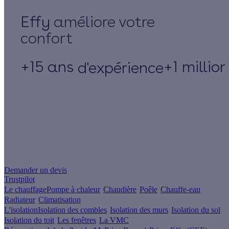
Effy
+15 ans
+1 millio
d'expérience
Un projet de rénovation énergétique ?
Demander un devis
Trustpilot
Le chauffage
Pompe à chaleur
Chaudière
Poêle
Chauffe-eau
Radiateur
Climatisation
L'isolation
Isolation des combles
Isolation des murs
Isolation du sol
Isolation du toit
Les fenêtres
La VMC