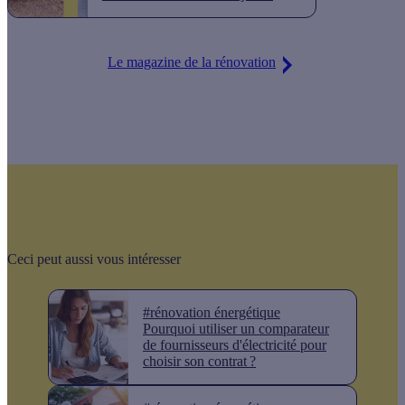
Le magazine de la rénovation
Ceci peut aussi vous intéresser
#rénovation énergétique
Pourquoi utiliser un comparateur
de fournisseurs d'électricité pour
choisir son contrat ?