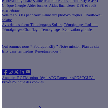
Rénovation globale & aides
MaPrimeRenov'
Prime Effy (CEE)
Chèque énergie
Aides locales
Aides financières
DPE et audit
énergétique
Solaire
Tous les panneaux
Panneaux photovoltaïques
Chauffe-eau
solaire
Avis de nos clients
Témoignages Solaire
Témoignages Isolation
Témoignages Chauffage
Témoignages Rénovation globale
À propos
Qui sommes-nous ?
Pourquoi Effy ?
Notre mission
Plan de site
Effy dans les médias
Rejoignez-nous !
Les sites du groupe Effy
Suivez nous
Annuaire RGE
Mentions légales
CG Partenaires
CGS
CGU
Vie
Privée
Politique des cookies
Vous êtes un artisan RGE ?
Devenez partenaire Effy, visitez notre espace dédié aux artisans