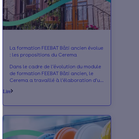
rénovation énergétique.
La formation FEEBAT Bâti ancien évolue
: les propositions du Cerema
Dans le cadre de l’évolution du module
de formation FEEBAT Bâti ancien, le
Cerema a travaillé à l’élaboration d’un
déroulé pédagogique destiné aux
Lire
professionnels du bâtiment. L’initiative
répond à un triple objectif,
accompagner les professionnels du
bâtiment dans leur montée en
compétences, améliorer la
connaissance des bâtiments construits
avant 1948 et proposer des solutions