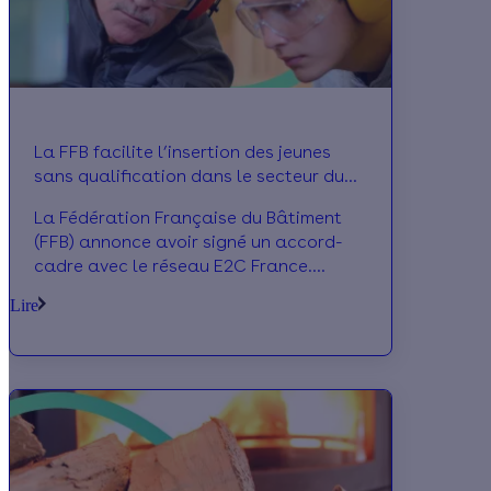
La FFB facilite l’insertion des jeunes
sans qualification dans le secteur du
bâtiment
La Fédération Française du Bâtiment
(FFB) annonce avoir signé un accord-
cadre avec le réseau E2C France.
L’objectif, permettre à des jeunes sans
Lire
qualification d’accéder à un emploi
durable dans un secteur aux
nombreuses opportunités. L’initiative
est également l’occasion pour les
artisans et entreprises de trouver les
salariés « dont ils ont besoin ».