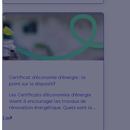
nous ». Apprentis, chefs d’entreprises,
artisans ou salariés… les profils
recherchés sont variés. Vous avez
jusqu’au 15 septembre pour candidater.
Certificat d’économie d’énergie : le
point sur le dispositif
Les Certificats d’économies d’énergie
visent à encourager les travaux de
rénovation énergétique. Quels sont les
acteurs concernés ? Qui peut en
Lire
bénéficier ? Quels sont les travaux
éligibles aux CEE ? Découvrez tout ce