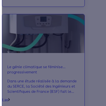
savoir plus sur les nouveautés qui vous
attendent. Au programme, deux sujets
forts : la rénovation énergétique des
logements et le confort d’usage. Focus
sur ce rendez-vous phare de la filière
bâtiment auquel Effy participera !
Le génie climatique se féminise…
progressivement
Dans une étude réalisée à la demande
du SERCE, la Société des Ingénieurs et
Scientifiques de France (IESF) fait le
point sur les profils d’ingénieurs
Lire
spécialisés en génie électrique et