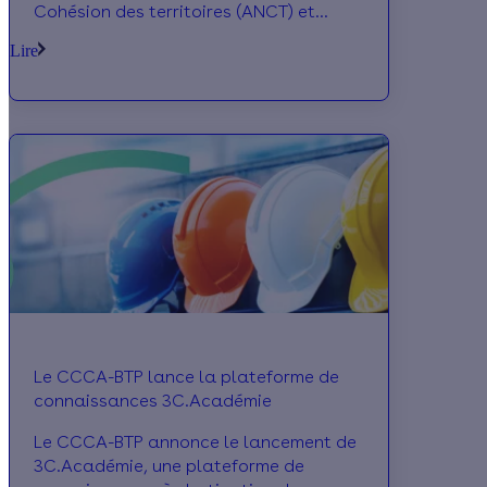
Cohésion des territoires (ANCT) et
Enedis ont présenté, le 7 septembre
Lire
dernier, le « Panorama de la
thermosensibilité ». Les données
recueillies visent notamment à
accompagner les collectivités dans
leurs politiques publiques en matière de
rénovation énergétique. Explications.
Le CCCA-BTP lance la plateforme de
connaissances 3C.Académie
Le CCCA-BTP annonce le lancement de
3C.Académie, une plateforme de