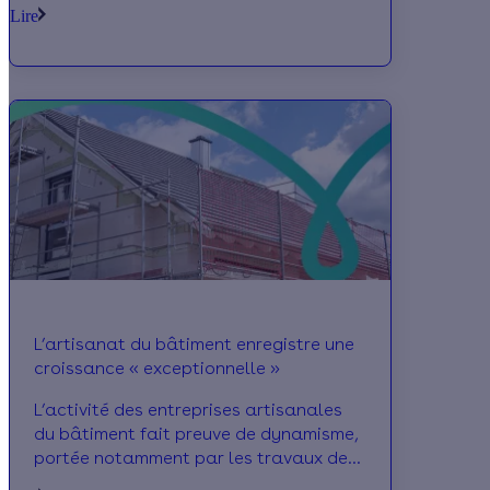
secteurs professionnels confondus. En
Lire
2020-2021, pas moins de 83 000
apprentis ont été formés, soit 7% de
plus que sur la période précédente. Des
chiffres salués par Elisabeth Borne,
ministre du Travail, lors d’une visite au
BTP CFA de Rueil-Malmaison (92), le 3
septembre dernier.
L’artisanat du bâtiment enregistre une
croissance « exceptionnelle »
L’activité des entreprises artisanales
du bâtiment fait preuve de dynamisme,
portée notamment par les travaux de
rénovation énergétique. Les chiffres