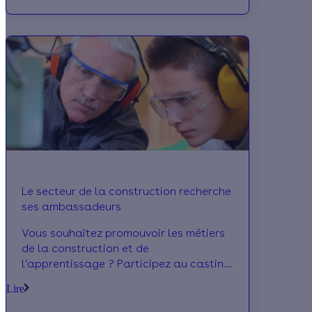
climatique. Il en ressort que la
profession se rajeunit et se féminise ;
une tendance qui vient témoigner de
l’attractivité de ce secteur d’activité.
Le secteur de la construction recherche
ses ambassadeurs
Vous souhaitez promouvoir les métiers
de la construction et de
l’apprentissage ? Participez au casting
organisé par le CCCA-BTP dans le
Lire
cadre de la campagne « La
Construction. Demain s’invente avec