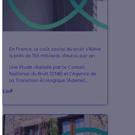
« Chef de projet en rénovation
énergétique ». Ils reviennent pour Effy
sur la genèse du projet et le déroulé de
la formation.
En France, le coût social du bruit s’élève
à près de 156 milliards d’euros par an
Une étude réalisée par le Conseil
National du Bruit (CNB) et l’Agence de
la Transition écologique (Ademe)
évalue le coût social du bruit à 156
Lire
milliards d’euros par an. Alors que les
effets du bruit touchent chaque année
25 millions de Français, l’étude formule
des mesures d’évitement. Il est
notamment préconisé d’associer
isolation acoustique et isolation
thermique lors des travaux de