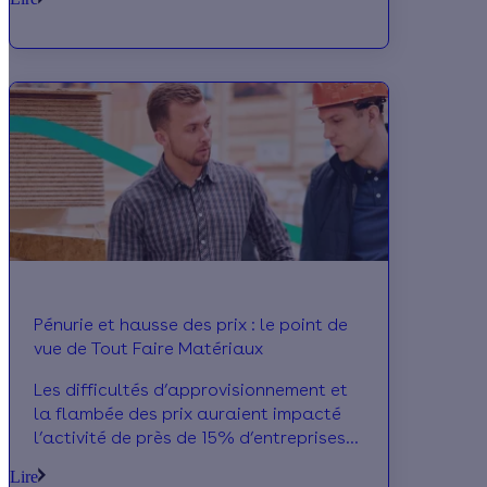
2022. Lancé dans le cadre de loi Climat
et Résilience, ce nouveau dispositif vise
à soutenir la dynamique de rénovation
énergétique en accompagnant les
Français dans le financement de leurs
travaux.
Pénurie et hausse des prix : le point de
vue de Tout Faire Matériaux
Les difficultés d’approvisionnement et
la flambée des prix auraient impacté
l’activité de près de 15% d’entreprises
du BTP cet été, selon la Fédération
Lire
Française du Bâtiment. Alors que