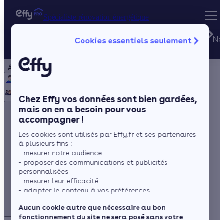
Spécialiste rénovation énergétique
Besoin
d'aide ?
N
Cookies essentiels seulement
Spécialiste rénovation énergétique
Particulier
Artisan / installateur
Entreprise / collectivité
Du lundi au
vendredi de
À propos
8h à 20h
(prix d'un
Qui sommes-nous ?
Pourquoi Effy ?
Notre mission
appel local)
Notre équipe
Rejoignez-nous
Presse
Chez Effy vos données sont bien gardées,
mais on en a besoin pour vous
accompagner !
Les cookies sont utilisés par Effy.fr et ses partenaires
à plusieurs fins :
- mesurer notre audience
- proposer des communications et publicités
Besoin d'aide ?
personnalisées
- mesurer leur efficacité
Du lundi au vendredi de 8h à 20h
- adapter le contenu à vos préférences.
(prix d'un appel local)
Aucun cookie autre que nécessaire au bon
fonctionnement du site ne sera posé sans votre