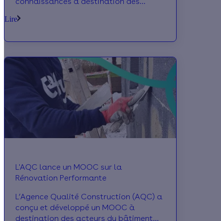
connaissances à destination des
organismes de formation aux métiers
Lire
du BTP. L’initiative vise à accompagner
la montée en compétences des équipes
pédagogiques, et contribuer ainsi au
développement d’une offre novatrice et
performante, toujours plus adaptée
aux évolutions du secteur, et aux
attentes des apprenants.
L'AQC lance un MOOC sur la
Rénovation Performante
L’Agence Qualité Construction (AQC) a
conçu et développé un MOOC à
destination des acteurs du bâtiment