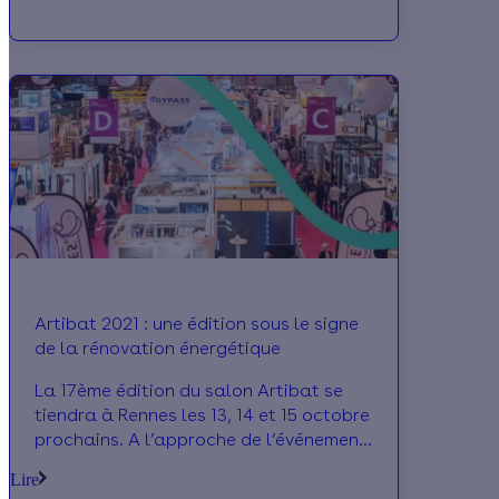
l’ensemble de la filière devrait se réunir
très prochainement avec le ministère de
l’Economie, nous avons interrogé
Charles-Gaël Chaloyard, directeur
général de Tout Faire Matériaux, pour
faire le point sur cette crise sans
précédent.
Artibat 2021 : une édition sous le signe
de la rénovation énergétique
La 17ème édition du salon Artibat se
tiendra à Rennes les 13, 14 et 15 octobre
prochains. A l’approche de l’événement,
nous avons échangé avec Valérie
Lire
Sfartz, directrice du salon, pour en