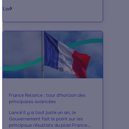
sur la thématique de la rénovation
Lire
performante. 100% gratuite, la
formation débutera le 28 septembre
prochain. Deux parcours permettront
aux participants de conforter ou
approfondir leurs connaissances sur
l’Enveloppe du bâtiment et/ou les
Systèmes – Equipements.
France Relance : tour d’horizon des
principales avancées
Lancé il y a tout juste un an, le
Gouvernement fait le point sur les
principaux résultats du plan France