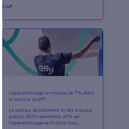
Relance. En termes de rénovation
Lire
énergétique, 475 000 ménages ont
déposé des dossiers MaPrimeRénov’
depuis le début de l’année. Pour
accompagner la montée en
compétences des artisans du bâtiment,
20 000 formations ont été financées.
L'apprentissage en hausse de 7% dans
le secteur du BTP
Le secteur du bâtiment et des travaux
publics (BTP) représente 20% de
l’apprentissage en France tous