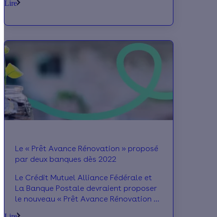
Lire
révélés ce jour par la Capeb font état
d’une croissance de plus de 11% sur
douze mois cumulés, tous segments
confondus. Seule ombre au tableau, la
hausse des prix des matériaux et les
difficultés d’approvisionnement.
Le « Prêt Avance Rénovation » proposé
par deux banques dès 2022
Le Crédit Mutuel Alliance Fédérale et
La Banque Postale devraient proposer
le nouveau « Prêt Avance Rénovation »
à leurs clients dès le début de l’année
Lire