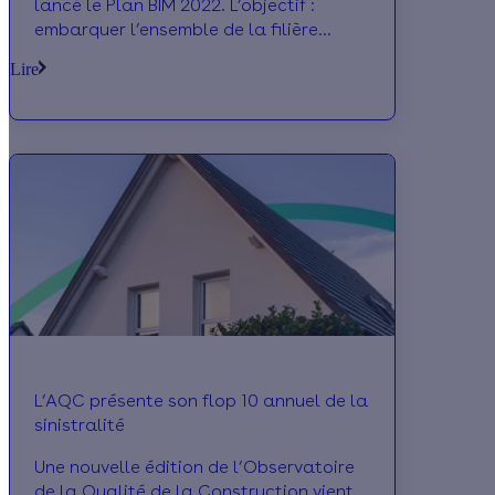
lancé le Plan BIM 2022. L’objectif :
embarquer l’ensemble de la filière
construction dans l’ère du numérique.
Lire
Alors que l’échéance de 2022 arrive à
grand pas, PlanRadar et la Capeb ont
organisé, le 14 septembre dernier, une
table ronde pour faire le point sur le
développement de cette démarche
collaborative. Peut-on faire du « BIM
pour tous » une réalité ? Eléments de
réponse.
L’AQC présente son flop 10 annuel de la
sinistralité
Une nouvelle édition de l’Observatoire
de la Qualité de la Construction vient