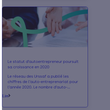
? Comment devenir soi-même apporteur
d’affaires ? Découvrez tout ce qu’il y a
à savoir.
Le statut d’autoentrepreneur poursuit
sa croissance en 2020
Le réseau des Urssaf a publié les
chiffres de l’auto-entreprenariat pour
l’année 2020. Le nombre d’auto-
entrepreneurs s’élève à 1 928 000, soit
Lire
287 000 de plus sur un an (+ 17,5%). Du
côté du BTP, la tendance est également
à la hausse. Tous les détails.