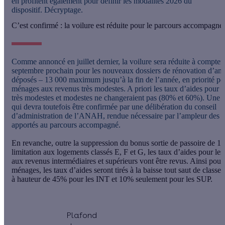
en profitent également pour définir les modalités 2026 du
dispositif. Décryptage.
C’est confirmé : la voilure est réduite pour le parcours accompagné
Comme annoncé en juillet dernier, la voilure sera réduite à compter
septembre prochain pour les nouveaux dossiers de rénovation d’am
déposés – 13 000 maximum jusqu’à la fin de l’année, en priorité po
ménages aux revenus très modestes. A priori les taux d’aides pour 
très modestes et modestes ne changeraient pas (80% et 60%). Une 
qui devra toutefois être confirmée par une délibération du conseil
d’administration de l’ANAH, rendue nécessaire par l’ampleur des
apportés au parcours accompagné.
En revanche, outre la suppression du bonus sortie de passoire de 10
limitation aux logements classés E, F et G,
les taux d’aides pour le
aux revenus intermédiaires et supérieurs vont être revus. Ainsi pour
ménages, les taux d’aides seront tirés à la baisse tout saut de classe
à hauteur de 45% pour les INT et 10% seulement pour les SUP
.
Plafond