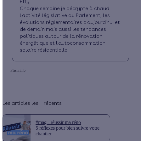
Effy
Chaque semaine je décrypte à chaud
l'activité législative au Parlement, les
évolutions réglementaires d'aujourd'hui et
de demain mais aussi les tendances
politiques autour de la rénovation
énergétique et l'autoconsommation
solaire résidentielle.
Flash info
Les articles les + récents
#mag - réussir ma réno
5 réflexes pour bien suivre votre
chantier