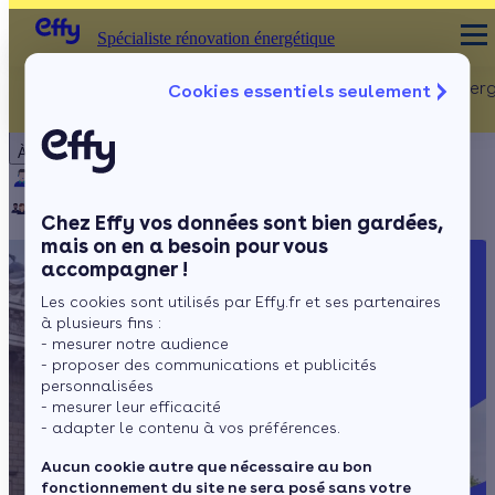
Spécialiste rénovation énergétique
Rénovation Ener
Cookies essentiels seulement
Spécialiste rénovation énergétique
Particulier
Artisan / installateur
Entreprise / collectivité
À propos
ISOLATION
Qui sommes-nous ?
Pourquoi Effy ?
Notre mission
Combles
Notre équipe
Rejoignez-nous
Presse
Chez Effy vos données sont bien gardées,
Murs
mais on en a besoin pour vous
accompagner !
Fenêtres
Les cookies sont utilisés par Effy.fr et ses partenaires
Sols
à plusieurs fins :
- mesurer notre audience
- proposer des communications et publicités
personnalisées
- mesurer leur efficacité
- adapter le contenu à vos préférences.
Aucun cookie autre que nécessaire au bon
fonctionnement du site ne sera posé sans votre