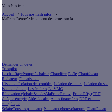
Vous êtes ici :
Accueil
Tous nos flash infos
MaPrimeRénov’ : le contenu des textes sur la ...
Un projet de rénovation énergétique ?
Demander un devis
Trustpilot
Le chauffage
Pompe à chaleur
Chaudière
Poêle
Chauffe-eau
Radiateur
Climatisation
L'isolation
Isolation des combles
Isolation des murs
Isolation du sol
Isolation du toit
Les fenêtres
La VMC
Rénovation globale & aides
MaPrimeRenov'
Prime Effy (CEE)
Chèque énergie
Aides locales
Aides financières
DPE et audit
énergétique
Solaire
Tous les panneaux
Panneaux photovoltaïques
Chauffe-eau