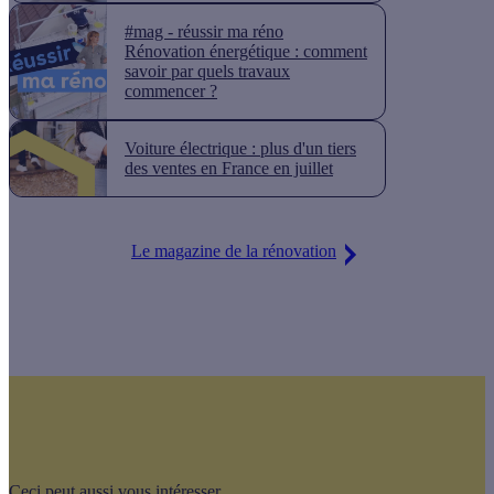
#mag - réussir ma réno
Rénovation énergétique : comment
savoir par quels travaux
commencer ?
Voiture électrique : plus d'un tiers
des ventes en France en juillet
Le magazine de la rénovation
Ceci peut aussi vous intéresser