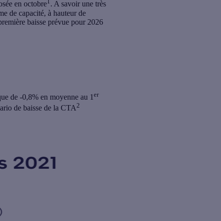
1
posée en octobre
. A savoir une très
me de capacité, à hauteur de
 première baisse prévue pour 2026
er
ué que de -0,8% en moyenne au 1
2
énario de baisse de la CTA