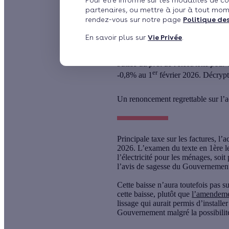
Pour être informé sur les modalités de co
partenaires, ou mettre à jour à tout mom
par
L'équipe de rédact
rendez-vous sur notre page
Politique de
En savoir plus sur
Vie Privée
.
Souvenez-vous : fin novembre le P
baisse du prix de l'électricité pou
er
-0,8% au 1
février 2026. Décrypt
Un renoncement regrettable sur l’a
Principale taxe sur les factures, l’a
2026.
L’examen du texte en 1ère l
l’électricité pour les ménages
, soi
l’avis de sagesse du Gouvernement,
Cette baisse n’aura toutefois
pas su
cette baisse
, plutôt que
l’amendem
lissage qui aurait permis d’installe
Gouvernement malgré la possibilité 