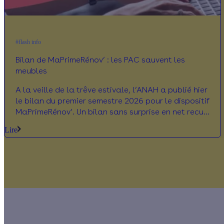
#flash info
Bilan de MaPrimeRénov’ : les PAC sauvent les
meubles
A la veille de la trêve estivale, l’ANAH a publié hier
le bilan du premier semestre 2026 pour le dispositif
MaPrimeRénov’. Un bilan sans surprise en net recul,
plombé par un début d’année compliqué pour le
Lire
dispositif. Décryptage chiffré et enjeux pour le
second semestre 2026.