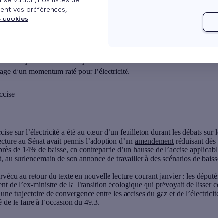
nservation, nos listes de
ent vos préférences,
ion
Publié le 03/02/2026 à 08h02
3 min de lecture
s cookies
.
remier ministre chargeait son ministre de l’Economie et de l’Energie «
r les Français
». Deux mois plus tard c’est la douche froide : les TRVE 
age d’un momentum raté pour l’électricité.
ccise
ccise sur l’électricité a été au cœur d’un feuilleton durant les débats sur 
ecture au Sénat avait permis l’adoption d’un
amendement
réduisant dès
t près de 14% de baisse, en contrepartie d’un hausse de l’accise applica
 au surlendemain de son annonce de travailler à des scénarios de baisse 
rvécu au retour du texte en nouvelle lecture courant janvier : les déput
ent
de l’ex-ministre de la Transition écologique qui prévoyait de lisser 
r une trajectoire de convergence entre les accises du gaz et de l’électricit
de le faire à l’occasion du 49.3.