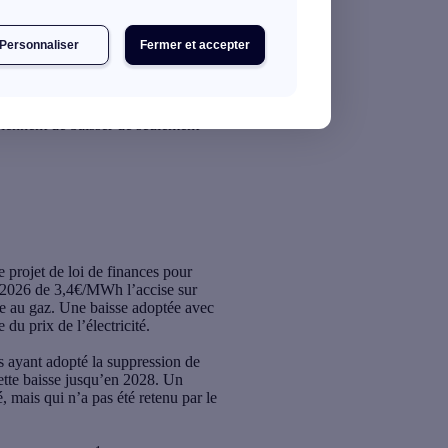
Personnaliser
Fermer et accepter
de travailler à des scénarios de
viennent de baisser de seulement
le projet de loi de finances pour
 2026 de 3,4€/MWh l’accise sur
ble au gaz. Une baisse adoptée
avec
du prix de l’électricité
.
és ayant adopté la suppression de
cette baisse jusqu’en 2028. Un
é, mais qui n’a pas été retenu par le