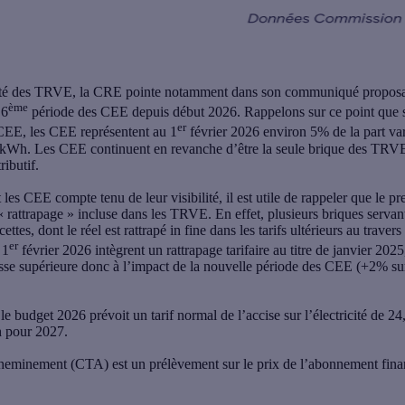
bilité des TRVE, la CRE pointe notamment dans son communiqué proposan
ème
 6
période des CEE depuis début 2026. Rappelons sur ce point que si
er
 CEE, les CEE représentent au 1
février 2026 environ 5% de la part v
€/kWh. Les CEE continuent en revanche d’être la seule brique des TRVE 
tributif
.
gt les CEE compte tenu de leur visibilité,
il est utile de rappeler que le 
e « rattrapage » incluse dans les TRVE
. En effet, plusieurs briques serva
ettes, dont le réel est rattrapé in fine dans les tarifs ultérieurs au traver
er
 1
février 2026 intègrent un rattrapage tarifaire au titre de janvier 20
e supérieure donc à l’impact de la nouvelle période des CEE (+2% 
 le budget 2026 prévoit un tarif normal de l’accise sur l’électricité de
h pour 2027.
heminement (CTA) est un prélèvement sur le prix de l’abonnement finanç