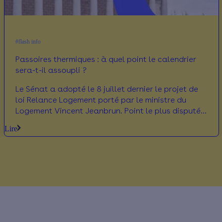
#flash info
Passoires thermiques : à quel point le calendrier
sera-t-il assoupli ?
Le Sénat a adopté le 8 juillet dernier le projet de
loi Relance Logement porté par le ministre du
Logement Vincent Jeanbrun. Point le plus disputé
du texte : la possibilité de relouer, sous conditions,
Lire
des logements frappés par l'interdiction de
location des passoires thermiques. Mais qu’en est-
il vraiment dans la version adoptée par les
sénateurs par rapport à la copie initiale du
Gouvernement ? Décryptage.