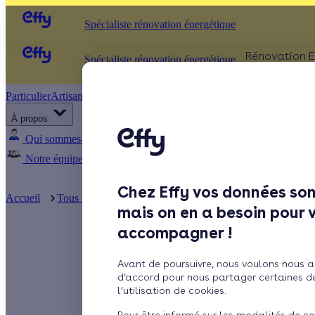
Spécialiste rénovation énergétique
Rénovation E
Spécialiste rénovation énergétique
Particulier
Artisan / installateur
Entreprise / collectivité
ISOLATIO
À propos
Comb
Qui sommes-nous ?
Pourquoi Effy ?
Notre mission
Murs
Notre équipe
Rejoignez-nous
Presse
Fenêt
Chez Effy vos données son
Sols
Accueil
Tous nos flash infos
Pourquoi le TRVE n’a pas vraiment
mais on en a besoin pour 
accompagner !
Pourquoi le
Avant de poursuivre, nous voulons nous a
février
d’accord pour nous partager certaines d
l’utilisation de cookies.