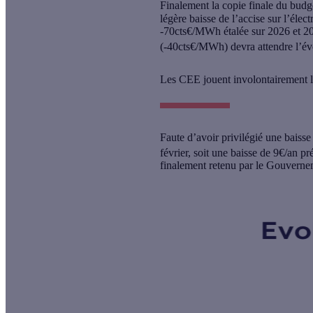
Finalement la
copie finale du budge
légère baisse de l’accise sur l’él
-70cts€/MWh étalée sur 2026 et 202
(-40cts€/MWh) devra attendre l’évo
Les CEE jouent involontairement l
Faute d’avoir privilégié une baisse
février
, soit une baisse de 9€/an p
finalement retenu par le Gouvernem