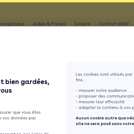
nergétique
Aides & Primes
Solaire
Confort d'été
N
CHAUFFAGE
Kit solaire plug & p
Climatis
Aides chaudière
les
Pompe à chaleur
Panneaux solaires
Climatis
Aides rénovation toiture
photovoltaïques
Poêle
Aides combles perdus
Film sol
Système solaire co
MaPrimeRénov' poêle à granulés
res
Chaudière
Les cookies sont utilisés par 
Aides chauffe-eau
Pergola
Chauffe-eau solair
fins :
t bien gardées,
thermodynamique
Chauffe-eau thermodyn
 baissé au 1 ...
Store b
vous
Batterie panneaux 
- mesurer notre audience
Dépannage chauffage
- proposer des communicatio
- mesurer leur efficacité
 TRVE n’a pas vraiment ba
- adapter le contenu à vos p
ssurer que vous êtes
e vos données par
Aucun cookie autre que né
site ne sera posé sans votr