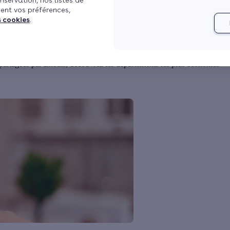
nservation, nos listes de
ent vos préférences,
is à jour le 06/08/2024 à 06h56
2 min de lecture
s cookies
.
éduire la consommation. Côté logement, les Français ont fait des efforts
 partagées par Enedis, découvrez les départements les plus économes