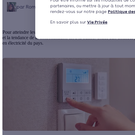
Pour être informé sur les modalités de co
partenaires, ou mettre à jour à tout mom
par
Romane Saget
Publié le 08/03/2023 à 15h23
M
rendez-vous sur notre page
Politique de
En savoir plus sur
Vie Privée
.
Pour atteindre les objectifs de sobriété énergétique, un seul moyen : r
et la tendance de la consommation est à la baisse. Grâce aux données
en électricité du pays.