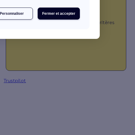
Personnaliser
Fermer et accepter
JE DÉCOUVRE MES PRIMES
*Montant calculé selon plusieurs critères
(travaux, revenus, localisation, …)
Trustpilot