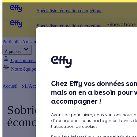
Spécialiste rénovation énergétique
Rénovation E
Spécialiste rénovation énergétique
Particulier
Artisan / installateur
Entreprise / collectivité
ISOLATIO
À propos
Comb
Qui sommes-nous ?
Pourquoi Effy ?
Notre mission
Murs
Notre équipe
Rejoignez-nous
Presse
Fenêt
Chez Effy vos données son
Sols
Accueil
L'Actualité d'Effy
Sobriété énergétique : les département
mais on en a besoin pour 
accompagner !
Sobriété énergétique : le
Avant de poursuivre, nous voulons nous a
économes de France
d’accord pour nous partager certaines d
l’utilisation de cookies.