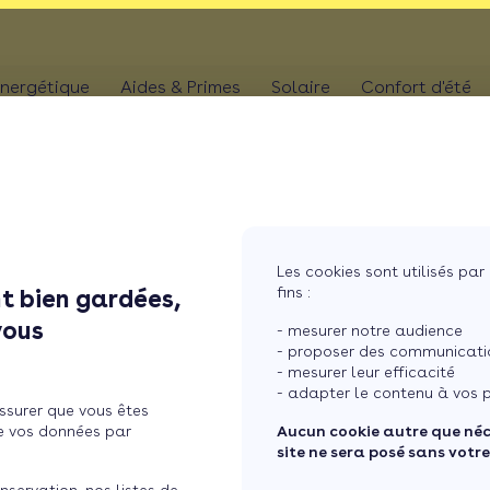
nergétique
Aides & Primes
Solaire
Confort d'été
N
CHAUFFAGE
Kit solaire plug & p
Climatis
Aides chaudière
les
Pompe à chaleur
Panneaux solaires
Climatis
Aides rénovation toiture
photovoltaïques
Poêle
Aides combles perdus
Film sol
Système solaire co
MaPrimeRénov' poêle à granulés
res
Chaudière
Les cookies sont utilisés par 
Aides chauffe-eau
Pergola
Chauffe-eau solair
fins :
t bien gardées,
thermodynamique
Chauffe-eau thermodyn
s les p ...
Store b
vous
Batterie panneaux 
- mesurer notre audience
Dépannage chauffage
- proposer des communicatio
- mesurer leur efficacité
s départements les plus
- adapter le contenu à vos p
ssurer que vous êtes
e vos données par
Aucun cookie autre que né
site ne sera posé sans votr