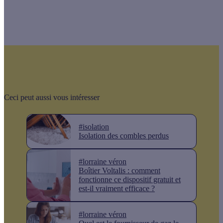
Ceci peut aussi vous intéresser
#isolation
Isolation des combles perdus
#lorraine véron
Boîtier Voltalis : comment
fonctionne ce dispositif gratuit et
est-il vraiment efficace ?
#lorraine véron