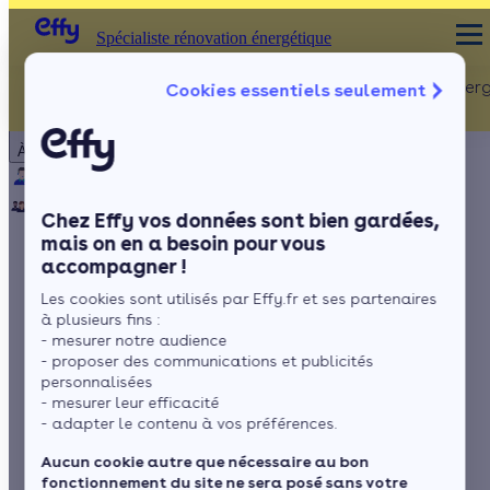
Spécialiste rénovation énergétique
Rénovation Ener
Cookies essentiels seulement
Spécialiste rénovation énergétique
Particulier
Artisan / installateur
Entreprise / collectivité
À propos
ISOLATION
Qui sommes-nous ?
Pourquoi Effy ?
Notre mission
Combles
Notre équipe
Rejoignez-nous
Presse
Chez Effy vos données sont bien gardées,
Murs
mais on en a besoin pour vous
accompagner !
Fenêtres
Comment repérer et
Les cookies sont utilisés par Effy.fr et ses partenaires
Sols
remédier au problème
à plusieurs fins :
- mesurer notre audience
de remontée
- proposer des communications et publicités
personnalisées
- mesurer leur efficacité
capillaire ?
- adapter le contenu à vos préférences.
Aucun cookie autre que nécessaire au bon
fonctionnement du site ne sera posé sans votre