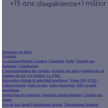
+15 ans
+1 millio
d'expérience
Un projet de rénovation énergétique ?
Demander un devis
Trustpilot
Le chauffage
Pompe à chaleur
Chaudière
Poêle
Chauffe-eau
Radiateur
Climatisation
L'isolation
Isolation des combles
Isolation des murs
Isolation du sol
Isolation du toit
Les fenêtres
La VMC
Rénovation globale & aides
MaPrimeRenov'
Prime Effy (CEE)
Chèque énergie
Aides locales
Aides financières
DPE et audit
énergétique
Solaire
Tous les panneaux
Panneaux photovoltaïques
Chauffe-eau
solaire
Avis de nos clients
Témoignages Solaire
Témoignages Isolation