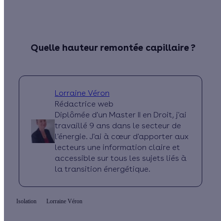
Quelle hauteur remontée capillaire ?
Lorraine Véron
Rédactrice web
Diplômée d'un Master II en Droit, j'ai
travaillé 9 ans dans le secteur de
l'énergie. J'ai à cœur d'apporter aux
lecteurs une information claire et
accessible sur tous les sujets liés à
la transition énergétique.
Isolation
Lorraine Véron