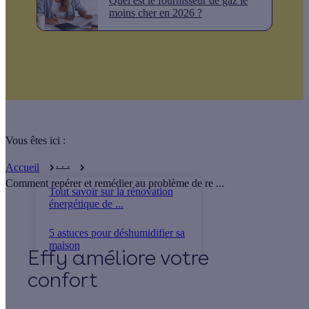
Quel est le fournisseur de gaz le
moins cher en 2026 ?
Vous êtes ici :
. . .
Accueil
Comment repérer et remédier au problème de re ...
Tout savoir sur la rénovation
énergétique de ...
5 astuces pour déshumidifier sa
maison
Effy