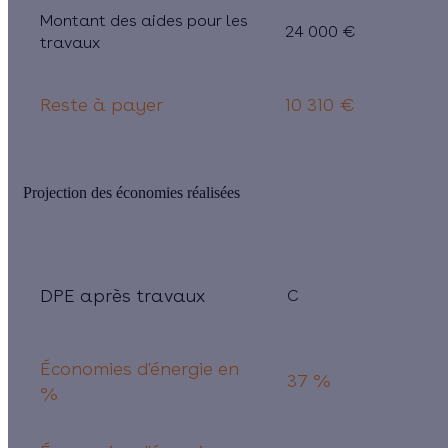
Montant des aides pour les
24 000 €
travaux
Reste à payer
10 310 €
Projection des économies réalisées
DPE après travaux
C
Économies d'énergie en
37 %
%