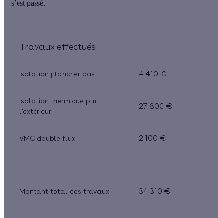
s’est passé.
Travaux effectués
4 410 €
Isolation plancher bas
Isolation thermique par
27 800 €
l'extérieur
2 100 €
VMC double flux
34 310 €
Montant total des travaux