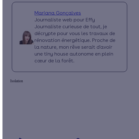
Mariana Gonçalves
Journaliste web pour Effy
Journaliste curieuse de tout, je
décrypte pour vous les travaux de
rénovation énergétique. Proche de
la nature, mon rêve serait d'avoir
une tiny house autonome en plein
cœur de la forêt.
Isolation
Quelles aides pour isoler mes murs par
l'extérieur ?
Vos travaux concernent :