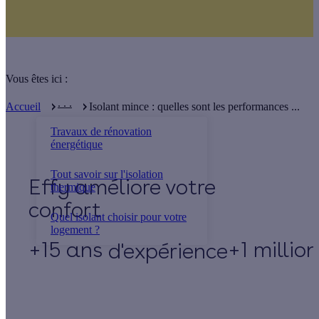
Vous êtes ici :
. . .
Accueil
Isolant mince : quelles sont les performances ...
Travaux de rénovation
énergétique
Tout savoir sur l'isolation
Effy
thermique
Quel isolant choisir pour votre
logement ?
+15 ans
+1 millio
d'expérience