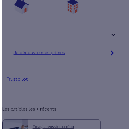
Une maison
Un appartement
Votre logement a été construit :
+ de 15 ans
Je découvre mes primes
Simulation gratuite en 2 minutes
Trustpilot
Les articles les + récents
#mag - réussir ma réno