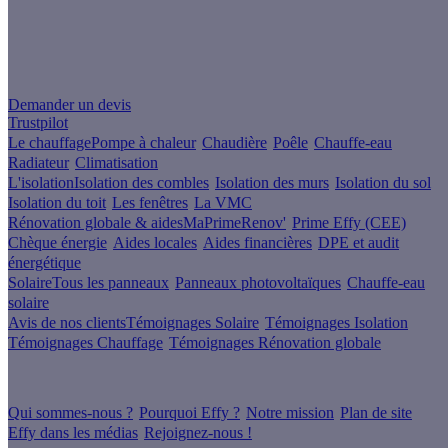
Un projet de rénovation énergétique ?
Demander un devis
Trustpilot
Le chauffage
Pompe à chaleur
Chaudière
Poêle
Chauffe-eau
Radiateur
Climatisation
L'isolation
Isolation des combles
Isolation des murs
Isolation du sol
Isolation du toit
Les fenêtres
La VMC
Rénovation globale & aides
MaPrimeRenov'
Prime Effy (CEE)
Chèque énergie
Aides locales
Aides financières
DPE et audit
énergétique
Solaire
Tous les panneaux
Panneaux photovoltaïques
Chauffe-eau
solaire
Avis de nos clients
Témoignages Solaire
Témoignages Isolation
Témoignages Chauffage
Témoignages Rénovation globale
À propos
Qui sommes-nous ?
Pourquoi Effy ?
Notre mission
Plan de site
Effy dans les médias
Rejoignez-nous !