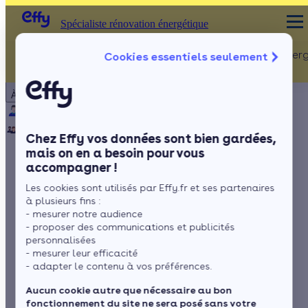
Spécialiste rénovation énergétique
Rénovation Ener
Cookies essentiels seulement
Spécialiste rénovation énergétique
Particulier
Artisan / installateur
Entreprise / collectivité
À propos
ISOLATION
Qui sommes-nous ?
Pourquoi Effy ?
Notre mission
Combles
Notre équipe
Rejoignez-nous
Presse
Chez Effy vos données sont bien gardées,
Murs
mais on en a besoin pour vous
accompagner !
Fenêtres
Isolant mince :
Les cookies sont utilisés par Effy.fr et ses partenaires
Sols
quelles sont les
à plusieurs fins :
- mesurer notre audience
performances de cet
- proposer des communications et publicités
personnalisées
- mesurer leur efficacité
isolant multicouche ?
- adapter le contenu à vos préférences.
Aucun cookie autre que nécessaire au bon
fonctionnement du site ne sera posé sans votre