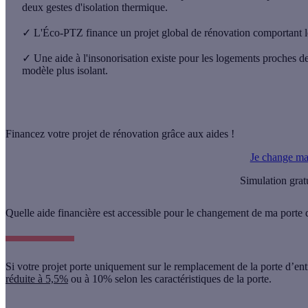
deux gestes d'isolation thermique.
✓
L'Éco-PTZ finance un projet global de rénovation comportant le c
✓
Une aide à l'insonorisation existe pour les logements proches de
modèle plus isolant.
Financez votre projet de rénovation grâce aux aides !
Je change ma 
Simulation grat
Quelle aide financière est accessible pour le changement de ma porte
Si votre projet porte uniquement sur le remplacement de la porte d’en
réduite à 5,5%
ou à 10%
selon les caractéristiques de la porte.