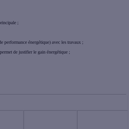
principale
;
de performance énergétique) avec les travaux ;
 permet de justifier le gain énergétique ;
NUS
REVENUS
REVENUS
STES
INTERMÉDIAIRES
SUPÉRIEURS