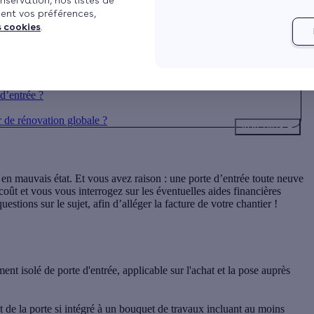
nservation, nos listes de
ent vos préférences,
s cookies
.
porte d’entrée en 2026?
d’entrée ?
r de rénovation globale ?
Voir plus
en mauvais état. Et vous avez raison : une porte d’entrée toute neuve
oût et vous vous interrogez sur les éventuelles aides financières
stions sur le sujet, afin d’alléger la facture de votre chantier !
nt isolé de porte d'entrée, applicable sur l'achat et la pose auprès
 la porte si intégré à un bouquet de travaux incluant au moins