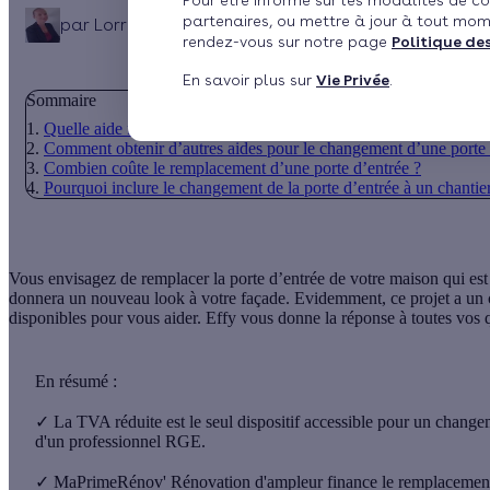
Pour être informé sur les modalités de co
partenaires, ou mettre à jour à tout mom
par
Lorraine Véron
6 min de lecture
rendez-vous sur notre page
Politique de
En savoir plus sur
Vie Privée
.
Sommaire
Quelle aide financière est accessible pour le changement de ma 
Comment obtenir d’autres aides pour le changement d’une porte 
Combien coûte le remplacement d’une porte d’entrée ?
Pourquoi inclure le changement de la porte d’entrée à un chantie
Vous envisagez de remplacer la porte d’entrée de votre maison qui est 
donnera
un nouveau look à votre façade
. Evidemment, ce projet a un c
disponibles pour vous aider. Effy vous donne la réponse à toutes vos que
En résumé :
✓
La TVA réduite est le seul dispositif accessible pour un changeme
d'un professionnel RGE.
✓
MaPrimeRénov' Rénovation d'ampleur finance le remplacement de