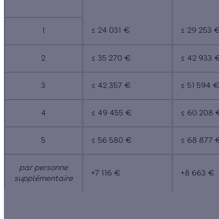
FOYER
≤ 24 031 €
≤ 29 253 
1
2
≤ 35 270 €
≤ 42 933 
3
≤ 42 357 €
≤ 51 594 
4
≤ 49 455 €
≤ 60 208 
5
≤ 56 580 €
≤ 68 877 
par personne
+7 116 €
+8 663 €
supplémentaire