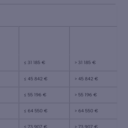
US
REVENUS
REVENUS
ES
INTERMÉDIAIRES
SUPÉRIEURS
≤ 31 185 €
> 31 185 €
≤ 45 842 €
> 45 842 €
≤ 55 196 €
> 55 196 €
≤ 64 550 €
> 64 550 €
≤ 73 907 €
> 73 907 €