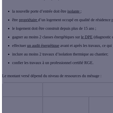
la nouvelle porte d’entrée doit être
isolante
;
être
propriétaire
d’un logement occupé en qualité de
résidence 
le logement doit être construit depuis
plus de 15 ans
;
gagner au moins
2 classes énergétiques sur
le DPE
(diagnostic 
effectuer
un audit énergétique
avant et après les travaux
, ce qui
inclure
au moins 2 travaux d’isolation thermique
au chantier;
confier les travaux à
un professionnel certifié RGE
.
Le montant versé dépend du niveau de ressources du ménage :
ÎLE-DE-FRANCE
PERSONNES
REVENUS TRÈS
REVE
COMPOSANT LE
MODESTES
MODE