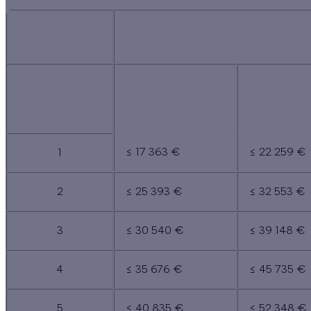
AUTRES
RÉGIONS
PERSONNES
REVENUS TRÈS
REVEN
COMPOSANT LE
MODESTES
MODEST
FOYER
≤ 17 363 €
≤ 22 259 €
1
2
≤ 25 393 €
≤ 32 553 €
3
≤ 30 540 €
≤ 39 148 €
4
≤ 35 676 €
≤ 45 735 €
5
≤ 40 835 €
≤ 52 348 €