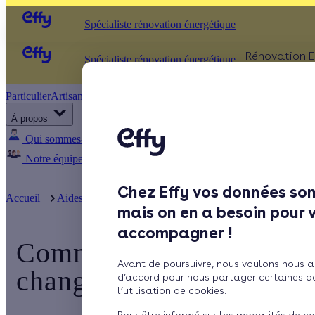
Spécialiste rénovation énergétique
Rénovation E
Spécialiste rénovation énergétique
Particulier
Artisan / installateur
Entreprise / collectivité
ISOLATIO
À propos
Comb
Qui sommes-nous ?
Pourquoi Effy ?
Notre mission
Murs
Notre équipe
Rejoignez-nous
Presse
Fenêt
Chez Effy vos données son
Sols
Accueil
Aides énergétiques
Comment obtenir une aide financière
mais on en a besoin pour 
accompagner !
Comment obtenir une aide
Avant de poursuivre, nous voulons nous a
changement d’une porte 
d’accord pour nous partager certaines d
l’utilisation de cookies.