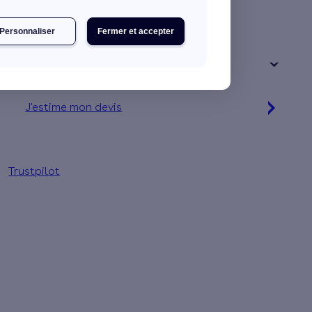
Une maison
Un appartement
Personnaliser
Fermer et accepter
Votre logement a été construit :
+ de 15 ans
J'estime mon devis
Simulation gratuite en 2 minutes
Trustpilot