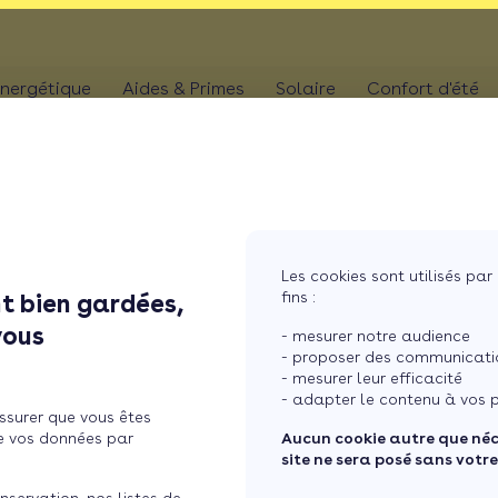
nergétique
Aides & Primes
Solaire
Confort d'été
N
CHAUFFAGE
Kit solaire plug & p
Climatis
Aides chaudière
les
Pompe à chaleur
Panneaux solaires
Climatis
Aides rénovation toiture
photovoltaïques
Poêle
Aides combles perdus
Film sol
Système solaire co
MaPrimeRénov' poêle à granulés
res
Chaudière
Les cookies sont utilisés par 
Aides chauffe-eau
Pergola
Chauffe-eau solair
fins :
t bien gardées,
thermodynamique
Chauffe-eau thermodyn
 pour le c ...
Store b
vous
Batterie panneaux 
- mesurer notre audience
Dépannage chauffage
- proposer des communicatio
- mesurer leur efficacité
 financière pour le
- adapter le contenu à vos p
ssurer que vous êtes
d’entrée ?
e vos données par
Aucun cookie autre que né
site ne sera posé sans votr