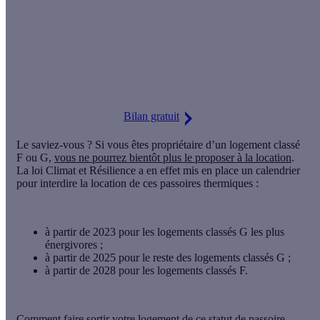
en 5 minutes
Identifiez les travaux d'économies d'énergie adaptés à votre
logement.
Détails et conditions
Bilan gratuit
Le saviez-vous ? Si vous êtes propriétaire d’un logement classé
F ou G,
vous ne pourrez bientôt plus le proposer à la location
.
La loi Climat et Résilience a en effet mis en place un
calendrier
pour interdire la location de ces passoires thermiques
:
à partir de 2023 pour les logements classés G les plus
énergivores ;
à partir de 2025 pour le reste des logements classés G ;
à partir de 2028 pour les logements classés F.
Comment faire sortir votre logement de ce statut de passoire