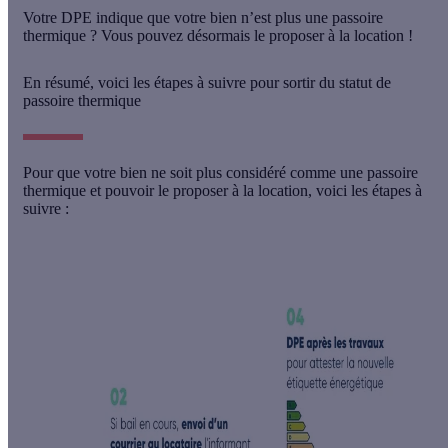
Votre DPE indique que votre bien n’est plus une passoire
thermique ? Vous pouvez désormais le proposer à la location !
En résumé, voici les étapes à suivre pour sortir du statut de
passoire thermique
Pour que votre bien ne soit plus considéré comme une passoire
thermique et pouvoir le proposer à la location, voici les étapes à
suivre :