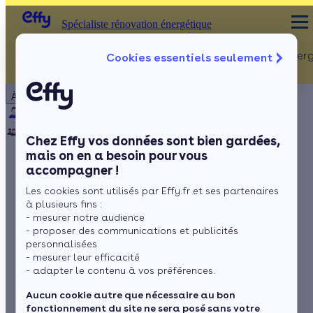
Spécialiste rénovation énergétique
Rénovation Ener
Cookies essentiels seulement
Spécialiste rénovation énergétique
Particulier
Artisan / installateur
Entreprise / collectivité
À propos
ISOLATION
Qui sommes-nous ?
Pourquoi Effy ?
Notre mission
Combles
Notre équipe
Rejoignez-nous
Presse
Chez Effy vos données sont bien gardées,
Murs
mais on en a besoin pour vous
accompagner !
Fenêtres
Comment sortir
Les cookies sont utilisés par Effy.fr et ses partenaires
Sols
d’une passoire
à plusieurs fins :
- mesurer notre audience
thermique : les étapes
- proposer des communications et publicités
personnalisées
- mesurer leur efficacité
pas-à-pas
- adapter le contenu à vos préférences.
Aucun cookie autre que nécessaire au bon
fonctionnement du site ne sera posé sans votre