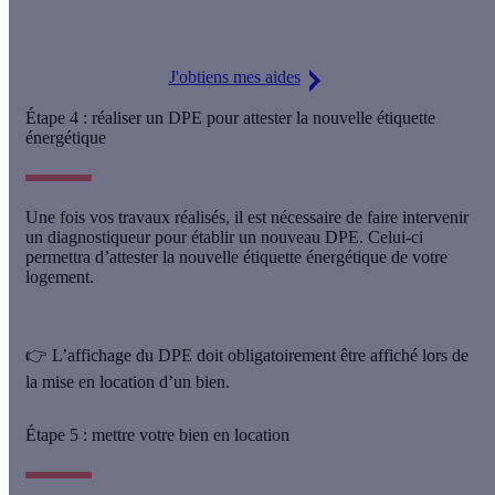
éligibilité !
J'obtiens mes aides
Étape 4 : réaliser un DPE pour attester la nouvelle étiquette
énergétique
Une fois vos travaux réalisés, il est nécessaire de faire intervenir
un diagnostiqueur pour établir un nouveau DPE. Celui-ci
permettra d’
attester la nouvelle étiquette énergétique
de votre
logement.
👉
L’affichage du DPE doit obligatoirement être affiché
lors de
la mise en location d’un bien.
Étape 5 : mettre votre bien en location