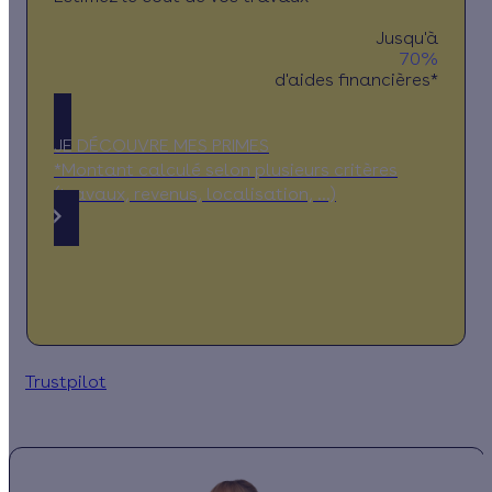
Jusqu'à
70%
d'aides financières*
JE DÉCOUVRE MES PRIMES
*Montant calculé selon plusieurs critères
(travaux, revenus, localisation, …)
Trustpilot