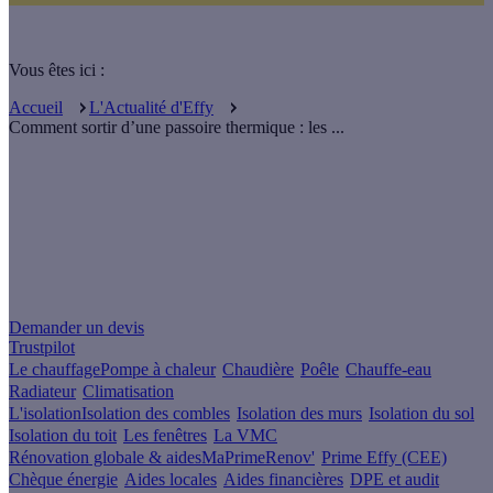
Vous êtes ici :
Accueil
L'Actualité d'Effy
Comment sortir d’une passoire thermique : les ...
Un projet de rénovation énergétique ?
Demander un devis
Trustpilot
Le chauffage
Pompe à chaleur
Chaudière
Poêle
Chauffe-eau
Radiateur
Climatisation
L'isolation
Isolation des combles
Isolation des murs
Isolation du sol
Isolation du toit
Les fenêtres
La VMC
Rénovation globale & aides
MaPrimeRenov'
Prime Effy (CEE)
Chèque énergie
Aides locales
Aides financières
DPE et audit