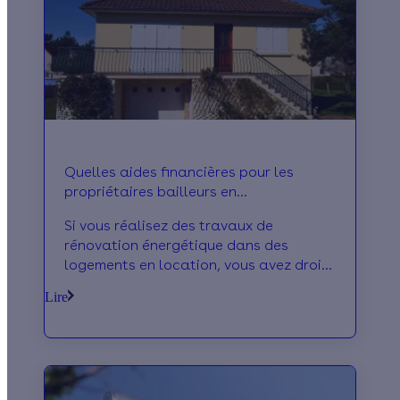
Quelles aides financières pour les
propriétaires bailleurs en
[custom:date_interne_null_anneeencours]
Si vous réalisez des travaux de
?
rénovation énergétique dans des
logements en location, vous avez droit
à des aides pour la rénovation. Quelles
Lire
sont ces aides ?