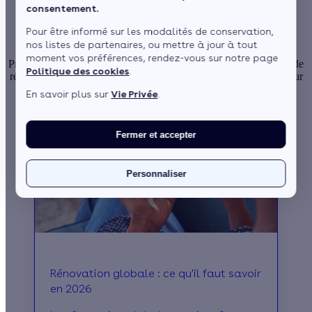
Découvrez tous nos articles
consentement.
sur les aides financières
Pour être informé sur les modalités de conservation,
nos listes de partenaires, ou mettre à jour à tout
moment vos préférences, rendez-vous sur notre page
Profitez des aides financières pour réduire le coût de vos travaux de
Politique des cookies
.
rénovation énergétique. Découvrez nos articles pour tout savoir sur
les dispositifs disponibles et les conditions pour en bénéficier.
En savoir plus sur
Vie Privée
.
Fermer et accepter
Personnaliser
Rénovation globale : ce qu'il faut savoir
en 2026