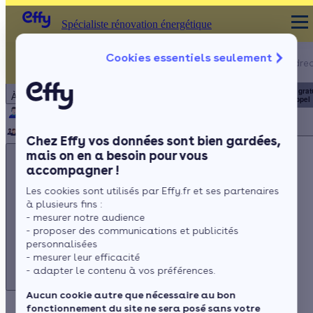
Spécialiste rénovation énergétique
Appelez-nous !
Cookies essentiels seulement
Spécialiste rénovation énergétique
du lundi au vendred
Particulier
Artisan / installateur
Entreprise / collectivité
8h à 19h
3456
Service grat
À propos
+ prix appel
Qui sommes-nous ?
Pourquoi Effy ?
Notre mission
Notre équipe
Rejoignez-nous
Presse
Chez Effy vos données sont bien gardées,
mais on en a besoin pour vous
accompagner !
Les cookies sont utilisés par Effy.fr et ses partenaires
à plusieurs fins :
Appelez-nous !
- mesurer notre audience
du lundi au vendredi - 8h à 19h
- proposer des communications et publicités
personnalisées
3456
Service gratuit
+ prix appel
- mesurer leur efficacité
- adapter le contenu à vos préférences.
Aucun cookie autre que nécessaire au bon
fonctionnement du site ne sera posé sans votre