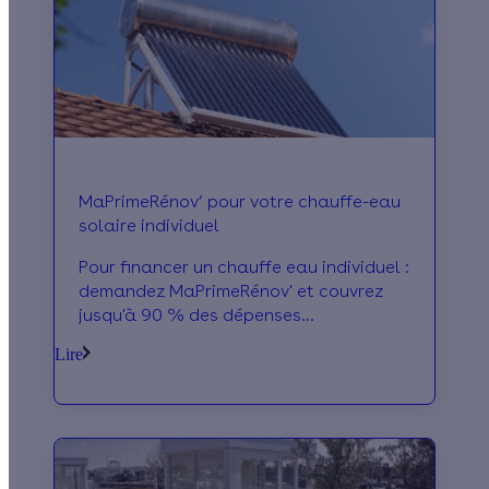
MaPrimeRénov’ pour votre chauffe-eau
solaire individuel
Pour financer un chauffe eau individuel :
demandez MaPrimeRénov' et couvrez
jusqu'à 90 % des dépenses
d'installation. Les conditions d'accès,
Lire
les modalités de demande...