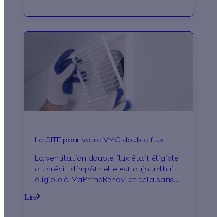
Le CITE pour votre VMC double flux
La ventilation double flux était éligible
au crédit d'impôt : elle est aujourd'hui
éligible à MaPrimeRénov’ et cela sans
conditions de ressources.
Lire