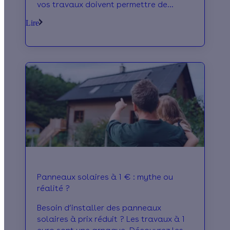
vos travaux doivent permettre de
réaliser au moins 55% d’économies
Lire
d’énergie. Et bonne nouvelle : vous
pouvez cumuler plusieurs aides
financières ! Prime "coup de pouce",
MaPrimeRénov’… On vous explique tout
!
Panneaux solaires à 1 € : mythe ou
réalité ?
Besoin d’installer des panneaux
solaires à prix réduit ? Les travaux à 1