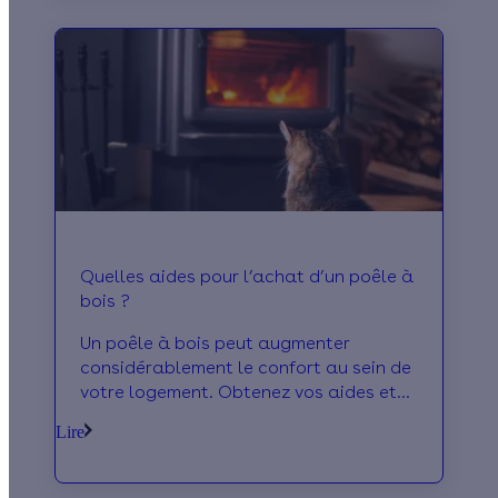
Quelles aides pour l’achat d’un poêle à
bois ?
Un poêle à bois peut augmenter
considérablement le confort au sein de
votre logement. Obtenez vos aides et
profitez d'un accompagnement 100%
Lire
personnalisé pour vos travaux !