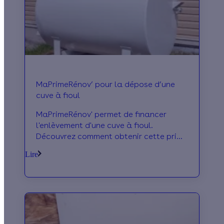
MaPrimeRénov’ pour la dépose d’une
cuve à fioul
MaPrimeRénov' permet de financer
l'enlèvement d'une cuve à fioul.
Découvrez comment obtenir cette prime
en 2022 ! Etes-vous prêt pour
Lire
économiser ? C'est parti !