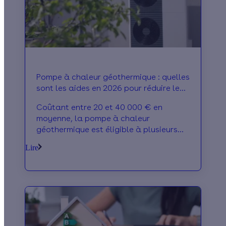
Pompe à chaleur géothermique : quelles
sont les aides en 2026 pour réduire le
devis ?
Coûtant entre 20 et 40 000 € en
moyenne, la pompe à chaleur
géothermique est éligible à plusieurs
aides. MaPrimeRénov, prime CEE, éco-
Lire
PTZ... Le détail ici !