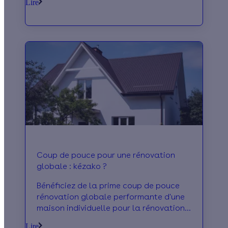
Lire
Coup de pouce pour une rénovation
globale : kézako ?
Bénéficiez de la prime coup de pouce
rénovation globale performante d'une
maison individuelle pour la rénovation
globale d'un logement individuel.
Lire