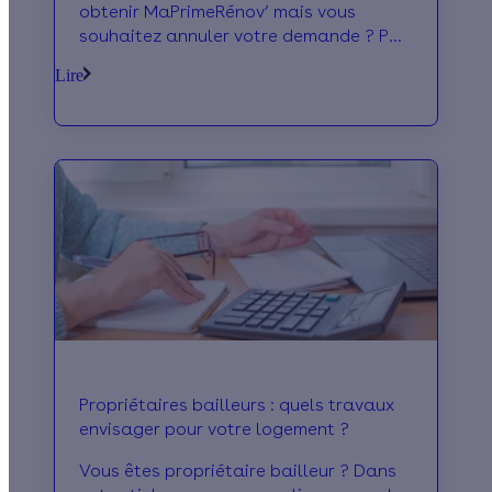
obtenir MaPrimeRénov’ mais vous
souhaitez annuler votre demande ? Pas
de panique ! Dans cet article, nous
Lire
vous expliquons comment annuler votre
demande MaPrimeRénov’ facilement,
quelle que soit l’étape de traitement de
votre dossier.
Propriétaires bailleurs : quels travaux
envisager pour votre logement ?
Vous êtes propriétaire bailleur ? Dans