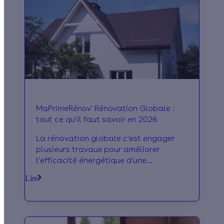
MaPrimeRénov' Rénovation Globale :
tout ce qu’il faut savoir en 2026
La rénovation globale c’est engager
plusieurs travaux pour améliorer
l’efficacité énergétique d'une
habitation. Découvrez vos aides avec
Lire
MaPrimeRénov, l'ancien CITE.