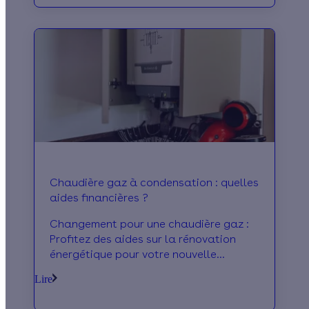
Chaudière gaz à condensation : quelles
aides financières ?
Changement pour une chaudière gaz :
Profitez des aides sur la rénovation
énergétique pour votre nouvelle
chaudière. Calculez le montant de vos
Lire
aides en 2 mn.