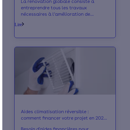
La rénovation globale consiste à
entreprendre tous les travaux
nécessaires à l’amélioration de
l’efficacité énergétique d’un logement.
Lire
Par où commencer ? Quels travaux
effectuer et à quel prix ? Existe-t-il des
aides financières ? Toutes ces infos et
plus encore dans cet article !
Aides climatisation réversible :
comment financer votre projet en 2026
?
Besoin d'aides financières pour