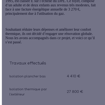
1995, est classée E sur l’échelle du DPE
. Ce foyer, composé
d’un adulte et de deux enfants aux
revenus très modestes
, fait
face à une
facture énergétique annuelle de 3 270 €
,
principalement due à
l'utilisation du gaz
.
Souhaitant réduire leurs dépenses et améliorer leur confort
thermique, ils ont décidé d’engager une
rénovation globale
.
Nous les avons accompagnés dans ce projet, et voici ce qu’il
s’est passé.
Travaux effectués
4 410 €
Isolation plancher bas
Isolation thermique par
27 800 €
l'extérieur