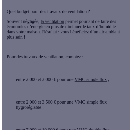
Quel budget pour des travaux de ventilation ?
Souvent négligée,
la ventilation
permet pourtant de faire des
économies d’énergie en plus de
diminuer le taux d’humidité
dans votre maison. Résultat : vous bénéficiez d’un air ambiant
plus sain !
Pour des travaux de ventilation, comptez :
entre 2 000 et 3 000 € pour une
VMC simple flux
;
entre 2 000 et 3 500 € pour une VMC simple flux
hygroréglable ;
entre 7 000 et 10 000 € pour une
VMC double flux
.