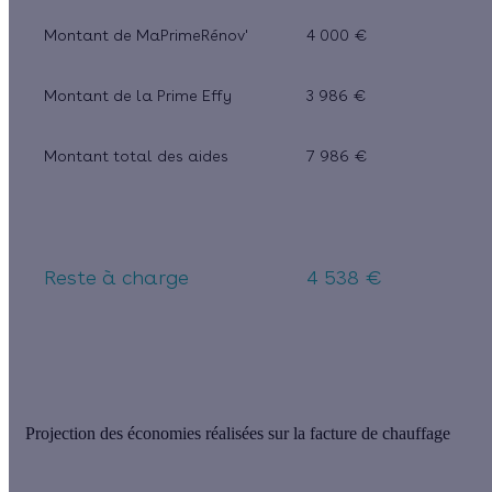
Montant de MaPrimeRénov'
4 000 €
Montant de la Prime Effy
3 986 €
Montant total des aides
7 986 €
Reste à charge
4 538 €
Projection des économies réalisées sur la facture de chauffage