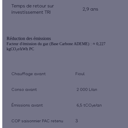
Temps de retour sur
2,9 ans
investissement TRI
Réduction des émissions
Facteur d'émission du gaz (Base Carbone ADEME) : ≈ 0,227
kgCO₂e/kWh PC
Chauffage avant
Fioul
Conso avant
2 000 L/an
Émissions avant
6,5 tCO₂e/an
3
COP saisonnier PAC retenu