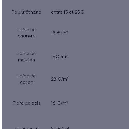
Polyuréthane
entre 15 et 25€
Laine de
18 €/m²
chanvre
Laine de
15€ /m²
mouton
Laine de
23 €/m²
coton
Fibre de bois
18 €/m²
Fibre de lin
20 €/m²