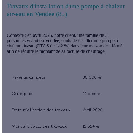
Travaux d'installation d'une pompe à chaleur
air-eau en Vendée (85)
Contexte
: en avril 2026, notre client, une famille de 3
personnes vivant en Vendée, souhaite installer une pompe à
chaleur air-eau (ETAS de 142 %) dans leur maison de 118 m²
afin de réduire le montant de sa facture de chauffage.
Revenus annuels
36 000 €
Catégorie
Modeste
Date réalisation des travaux
Avril 2026
Montant total des travaux
12 524 €