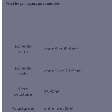
Voici les principaux prix constatés :
Type
Prix moyen par mètre carré
d’isolant
Laine de
entre 5 et 15 €/m²
verre
Laine de
entre 10 et 20 €/ m²
roche
Verre
33 €/m²
cellulaire
Polystyrène
entre 15 et 25€