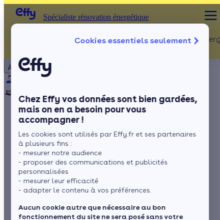
Spécialiste rénovation énergétique
Rénovation Ener
Cookies essentiels seulement
Spécialiste rénovation énergétique
Particulier
Artisan / installateur
Entreprise / collectivité
À propos
ISOLATION
Qui sommes-nous ?
Pourquoi Effy ?
Notre mission
Combles
Notre équipe
Rejoignez-nous
Presse
Chez Effy vos données sont bien gardées,
Murs
mais on en a besoin pour vous
accompagner !
Fenêtres
Quels sont les prix
Les cookies sont utilisés par Effy.fr et ses partenaires
Sols
pour la rénovation
à plusieurs fins :
- mesurer notre audience
d'une maison en 2026
- proposer des communications et publicités
personnalisées
- mesurer leur efficacité
?
- adapter le contenu à vos préférences.
Aucun cookie autre que nécessaire au bon
fonctionnement du site ne sera posé sans votre