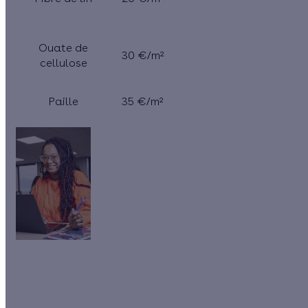
Ouate de
30 €/m²
cellulose
Paille
35 €/m²
Besoin d'aide pour vos projets de rénovation énergétique ?
Nos
conseillers Effy
sont là pour vous guider de A à Z : définir
vos travaux, trouver votre artisan ou encore obtenir vos aides
financières !