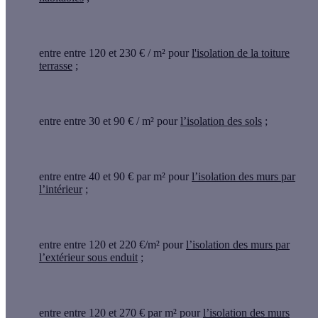
entre entre 120 et 230 € / m² pour
l'isolation de la toiture
terrasse
;
entre entre 30 et 90 € / m² pour
l’isolation des sols
;
entre entre 40 et 90 € par m² pour
l’isolation des murs par
l’intérieur
;
entre entre 120 et 220 €/m² pour
l’isolation des murs par
l’extérieur sous enduit
;
entre entre 120 et 270 € par m² pour
l’isolation des murs