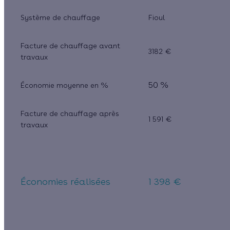
Système de chauffage
Fioul
Facture de chauffage avant
3182 €
travaux
50 %
Économie moyenne en %
Facture de chauffage après
1 591 €
travaux
Économies réalisées
1 398 €