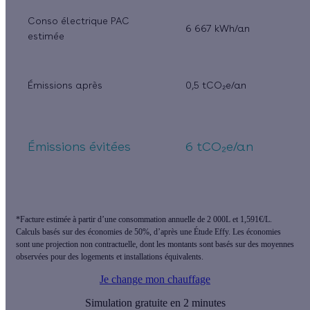
Conso électrique PAC
6 667 kWh/an
estimée
Émissions après
0,5 tCO₂e/an
Émissions évitées
6 tCO₂e/an
*Facture estimée à partir d’une consommation annuelle de 2 000L et 1,591€/L.
Calculs basés sur des économies de 50%, d’après une Étude Effy. Les économies
sont une projection non contractuelle, dont les montants sont basés sur des moyennes
observées pour des logements et installations équivalents.
Je change mon chauffage
Simulation gratuite en 2 minutes