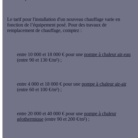
Le tarif pour l'installation d'un nouveau chauffage varie en
fonction de l’équipement posé. Pour des travaux de
remplacement de chauffage, comptez :
entre 10 000 et 18 000 € pour une
pompe à chaleur air-eau
(entre 90 et 130 €/m²) ;
entre 4 000 et 18 000 € pour une
pompe à chaleur air-air
(entre 60 et 100 €/m²) ;
entre 20 000 et 40 000 € pour une
pompe à chaleur
géothermique
(entre 90 et 200 €/m²) ;