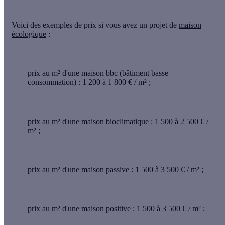
Voici des exemples de prix si vous avez un projet de
maison
écologique
:
prix au m² d'une maison bbc
(bâtiment basse
consommation) : 1 200 à 1 800 € / m² ;
prix au m² d'une maison bioclimatique
: 1 500 à 2 500 € /
m² ;
prix au m² d'une maison passive
: 1 500 à 3 500 € / m² ;
prix au m² d'une maison positive
: 1 500 à 3 500 € / m² ;