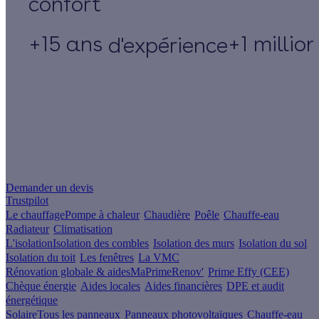
+15 ans
+1 millio
d'expérience
Un projet de rénovation énergétique ?
Demander un devis
Trustpilot
Le chauffage
Pompe à chaleur
Chaudière
Poêle
Chauffe-eau
Radiateur
Climatisation
L'isolation
Isolation des combles
Isolation des murs
Isolation du sol
Isolation du toit
Les fenêtres
La VMC
Rénovation globale & aides
MaPrimeRenov'
Prime Effy (CEE)
Chèque énergie
Aides locales
Aides financières
DPE et audit
énergétique
Solaire
Tous les panneaux
Panneaux photovoltaïques
Chauffe-eau