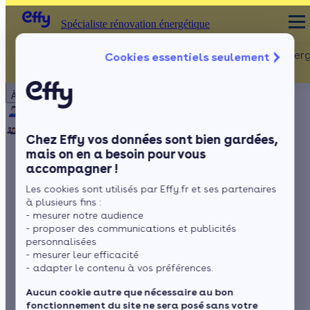
Spécialiste rénovation énergétique
Rénovation Ener
Cookies essentiels seulement
Spécialiste rénovation énergétique
Particulier
Artisan / installateur
Entreprise / collectivité
À propos
ISOLATION
Qui sommes-nous ?
Pourquoi Effy ?
Notre mission
Combles
Notre équipe
Rejoignez-nous
Presse
Chez Effy vos données sont bien gardées,
Murs
mais on en a besoin pour vous
accompagner !
Fenêtres
Faire des travaux en
Les cookies sont utilisés par Effy.fr et ses partenaires
Sols
copropriété :
à plusieurs fins :
- mesurer notre audience
comment procéder ?
- proposer des communications et publicités
personnalisées
- mesurer leur efficacité
- adapter le contenu à vos préférences.
par
Romane Saget
5 min de lecture
Aucun cookie autre que nécessaire au bon
fonctionnement du site ne sera posé sans votre