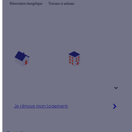
Rénovation énergétique
Travaux et artisans
Prêt(e) à améliorer votre confort thermique ?
Vos travaux concernent :
Une maison
Un appartement
Votre logement a été construit :
+ de 15 ans
Je rénove mon logement
Jusqu'à 32 000 € d'aides financières