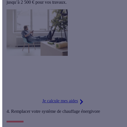
jusqu’à
2 500 € pour vos travaux.
La VMC double flux vous permet d'
économiser jusqu’à 10 %
sur votre facture de chauffage. Grâce à notre accompagnement,
vous choisissez un artisan RGE de confiance parmi notre
réseau et nos conseillers vous guident dans l'obtention de votre
aide MaPrimeRénov'.
Je calcule mes aides
4. Remplacer votre système de chauffage énergivore