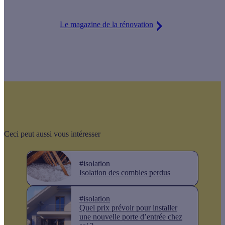
Le magazine de la rénovation
Ceci peut aussi vous intéresser
#isolation
Isolation des combles perdus
#isolation
Quel prix prévoir pour installer
une nouvelle porte d’entrée chez