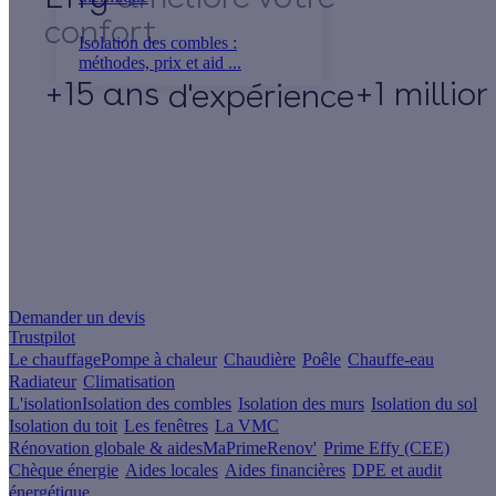
Isolation des combles :
méthodes, prix et aid ...
+15 ans
+1 millio
d'expérience
Un projet de rénovation énergétique ?
Demander un devis
Trustpilot
Le chauffage
Pompe à chaleur
Chaudière
Poêle
Chauffe-eau
Radiateur
Climatisation
L'isolation
Isolation des combles
Isolation des murs
Isolation du sol
Isolation du toit
Les fenêtres
La VMC
Rénovation globale & aides
MaPrimeRenov'
Prime Effy (CEE)
Chèque énergie
Aides locales
Aides financières
DPE et audit
énergétique