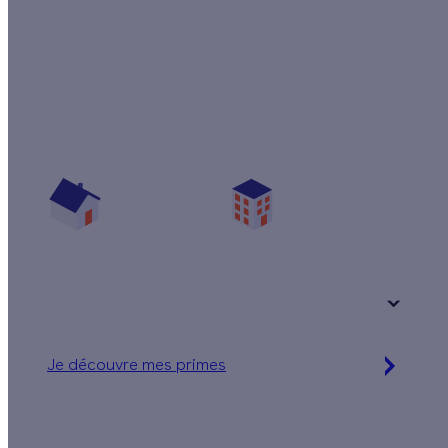
Quelles aides pour isoler mes combles perdus
?
Vos travaux concernent :
Une maison
Un appartement
Votre logement a été construit :
+ de 15 ans
Je découvre mes primes
Simulation gratuite en 2 minutes