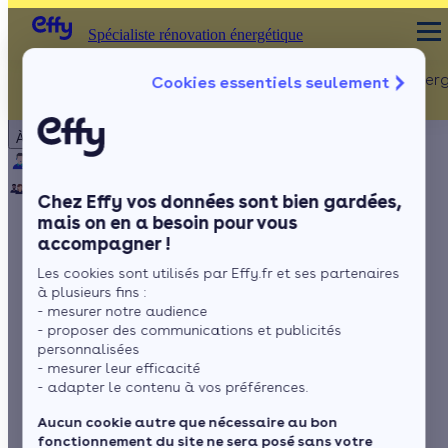
Spécialiste rénovation énergétique
Rénovation Ener
Cookies essentiels seulement
Spécialiste rénovation énergétique
Particulier
Artisan / installateur
Entreprise / collectivité
À propos
ISOLATION
Qui sommes-nous ?
Pourquoi Effy ?
Notre mission
Combles
Notre équipe
Rejoignez-nous
Presse
Chez Effy vos données sont bien gardées,
Murs
mais on en a besoin pour vous
accompagner !
Fenêtres
Quels travaux
Les cookies sont utilisés par Effy.fr et ses partenaires
Sols
entreprendre après
à plusieurs fins :
- mesurer notre audience
l'isolation de ses
- proposer des communications et publicités
personnalisées
- mesurer leur efficacité
combles ?
- adapter le contenu à vos préférences.
Aucun cookie autre que nécessaire au bon
fonctionnement du site ne sera posé sans votre