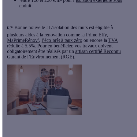
entre 120 et 220 €/m² pour l’
isolation extérieure sous
enduit
.
👉 Bonne nouvelle !
L’isolation des murs est éligible à
plusieurs aides à la rénovation
comme la
Prime Effy
,
MaPrimeRénov’
,
l’éco-prêt à taux zéro
ou encore la
TVA
réduite à 5,5%
. Pour en bénéficier, vos travaux doivent
obligatoirement être réalisés par un
artisan certifié Reconnu
Garant de l’Environnement (RGE)
.
Grâce à l’isolation des murs par l’extérieur
, votre facture de
chauffage diminue de l'ordre de
25 % ! En prime, vous profitez
d'un logement plus confortable, hiver comme été.