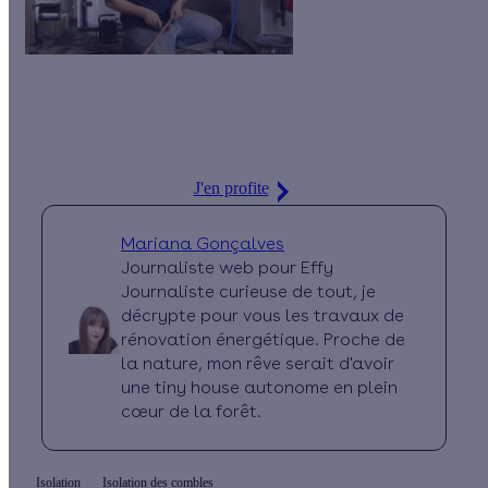
Economisez jusqu'à 1 000 € par an
sur votre facture de
chauffage grâce à la pompe à chaleur ! Profitez de notre
accompagnement de A à Z pour votre projet.
J'en profite
Mariana Gonçalves
Journaliste web pour Effy
Journaliste curieuse de tout, je
décrypte pour vous les travaux de
rénovation énergétique. Proche de
la nature, mon rêve serait d'avoir
une tiny house autonome en plein
cœur de la forêt.
Isolation
Isolation des combles