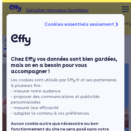
Spécialiste rénovation énergétique
Rénovation Ener
Cookies essentiels seulement
Spécialiste rénovation énergétique
Particulier
Artisan / installateur
Entreprise / collectivité
À propos
ISOLATION
Qui sommes-nous ?
Pourquoi Effy ?
Notre mission
Combles
Notre équipe
Rejoignez-nous
Presse
Chez Effy vos données sont bien gardées,
Murs
mais on en a besoin pour vous
accompagner !
Fenêtres
Les cookies sont utilisés par Effy.fr et ses partenaires
Sols
à plusieurs fins :
- mesurer notre audience
- proposer des communications et publicités
personnalisées
- mesurer leur efficacité
- adapter le contenu à vos préférences.
Aucun cookie autre que nécessaire au bon
fonctionnement du site ne sera posé sans votre