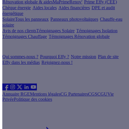
Rénovation globale & aides
MaPrimeRenov'
Prime Effy (CEE)
Chèque énergie
Aides locales
Aides financières
DPE et audit
énergétique
Solaire
Tous les panneaux
Panneaux photovoltaïques
Chauffe-eau
solaire
Avis de nos clients
Témoignages Solaire
Témoignages Isolation
Témoignages Chauffage
Témoignages Rénovation globale
À propos
Qui sommes-nous ?
Pourquoi Effy ?
Notre mission
Plan de site
Effy dans les médias
Rejoignez-nous !
Les sites du groupe Effy
Suivez nous
Annuaire RGE
Mentions légales
CG Partenaires
CGS
CGU
Vie
Privée
Politique des cookies
Vous êtes un artisan RGE ?
Devenez partenaire Effy, visitez notre espace dédié aux artisans