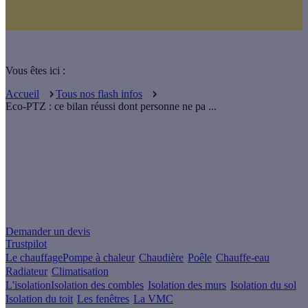
Vous êtes ici :
Accueil
Tous nos flash infos
Eco-PTZ : ce bilan réussi dont personne ne pa ...
Un projet de rénovation énergétique ?
Demander un devis
Trustpilot
Le chauffage
Pompe à chaleur
Chaudière
Poêle
Chauffe-eau
Radiateur
Climatisation
L'isolation
Isolation des combles
Isolation des murs
Isolation du sol
Isolation du toit
Les fenêtres
La VMC