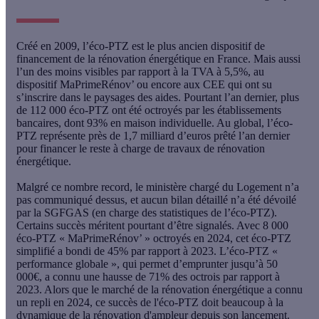
Créé en 2009, l’éco-PTZ est le plus ancien dispositif de
financement de la rénovation énergétique en France. Mais aussi
l’un des moins visibles par rapport à la TVA à 5,5%, au
dispositif MaPrimeRénov’ ou encore aux CEE qui ont su
s’inscrire dans le paysages des aides.
Pourtant l’an dernier, plus
de 112 000 éco-PTZ ont été octroyés par les établissements
bancaires
, dont 93% en maison individuelle. Au global, l’éco-
PTZ représente
près de 1,7 milliard d’euros prêté l’an dernier
pour financer le reste à charge de travaux de rénovation
énergétique.
Malgré ce nombre record, le ministère chargé du Logement n’a
pas communiqué dessus, et aucun bilan détaillé n’a été dévoilé
par la SGFGAS (en charge des statistiques de l’éco-PTZ).
Certains succès méritent pourtant d’être signalés.
Avec 8 000
éco-PTZ « MaPrimeRénov’ » octroyés en 2024, cet éco-PTZ
simplifié a bondi de 45% par rapport à 2023
. L’éco-PTZ «
performance globale », qui permet d’emprunter jusqu’à 50
000€, a connu une hausse de 71% des octrois par rapport à
2023. Alors que le marché de la rénovation énergétique a connu
un repli en 2024, ce succès de l'éco-PTZ doit beaucoup à la
dynamique de la rénovation d'ampleur depuis son lancement.