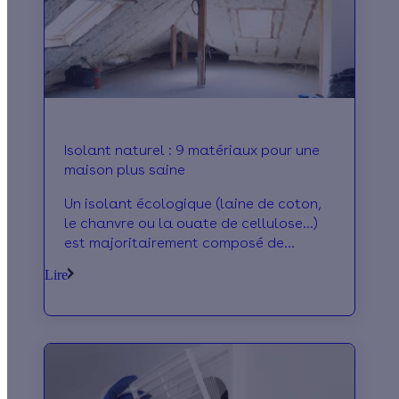
Isolant naturel : 9 matériaux pour une
maison plus saine
Un isolant écologique (laine de coton,
le chanvre ou la ouate de cellulose…)
est majoritairement composé de
végétaux ou issu du recyclage. Leur
Lire
impact sur l'environnement et leurs
propriétés thermiques en font des
isolants de choix pour des
constructions durables.