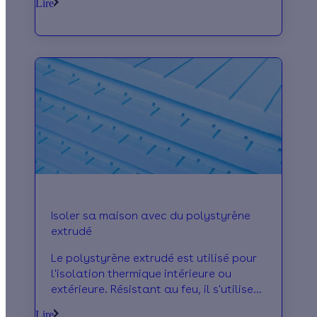
Lire
idéal pour l’isolation des murs. Il ne
craint pas l’humidité et garde sa forme
dans le temps mais n’est pas
recyclable.
Isoler sa maison avec du polystyrène
extrudé
Le polystyrène extrudé est utilisé pour
l'isolation thermique intérieure ou
extérieure. Résistant au feu, il s'utilise
entre autres pour des travaux
Lire