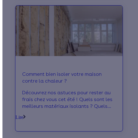
Comment bien isoler votre maison
contre la chaleur ?
Découvrez nos astuces pour rester au
frais chez vous cet été ! Quels sont les
meilleurs matériaux isolants ? Quels
gestes adopter au quotidien ?
Lire
Comment un mur végétalisé peut-il vous
protéger contre la chaleur ? Qu’est-ce
que le bioclimatisme ? Cet été, soyez