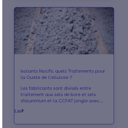
pour l’isolation de vos rampants de
toiture. Nous vous expliquons tout !
Isolants Nocifs: quels Traitements pour
la Ouate de Cellulose ?
Les fabricants sont divisés entre
traitement aux sels de bore et sels
d'aluminium et la CCFAT jongle avec
ses recommandations.
Lire