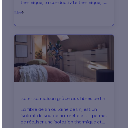
thermique, la conductivité thermique, le
temps de déphasage thermique,
Lire
l’épaisseur de l’isolant et le type de
pose. Grâce à Effy Sérénité, votre
projet d’isolation thermique bénéficie
du meilleur accompagnement.
Isoler sa maison grâce aux fibres de lin
La fibre de lin ou laine de lin, est un
isolant de source naturelle et . Il permet
de réaliser une isolation thermique et