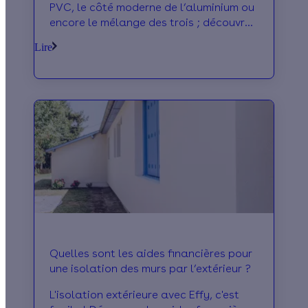
PVC, le côté moderne de l’aluminium ou
encore le mélange des trois ; découvrez
quel matériau est le plus adapté à vos
Lire
fenêtres en fonction de vos envies.
Avantages, inconvénients et prix de
chaque matériau : effectuez le meilleur
choix pour vos fenêtres.
Quelles sont les aides financières pour
une isolation des murs par l’extérieur ?
L'isolation extérieure avec Effy, c'est