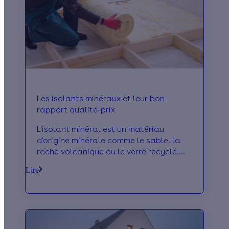
Les isolants minéraux et leur bon
rapport qualité-prix
L'isolant minéral est un matériau
d'origine minérale comme le sable, la
roche volcanique ou le verre recyclé.
Chauffés à très haute température, ces
Lire
matériaux isolants deviennent des
laines minérales comme la laine de
verre ou la laine de roche aux
propriétés isolantes très performantes.