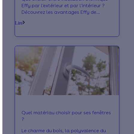
Effy par l'extérieur et par l'intérieur ?
Découvrez les avantages Effy de
chaque technique et faites le meilleur
Lire
choix.
Quel matériau choisir pour ses fenêtres
?
Le charme du bois, la polyvalence du