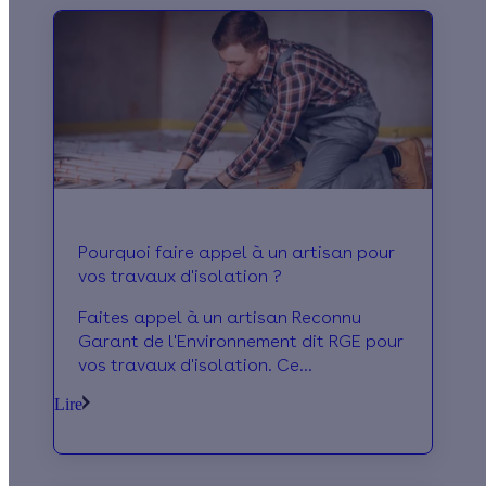
paré contre la canicule !
Pourquoi faire appel à un artisan pour
vos travaux d'isolation ?
Faites appel à un artisan Reconnu
Garant de l'Environnement dit RGE pour
vos travaux d'isolation. Ce
professionnel de l'isolation vous
Lire
conseillera dans le type de travaux et
le choix d'isolant à privilégier.
Bénéficiez également d'aides
énergétiques pour financer vos travaux.