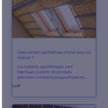
Quel isolant synthétique choisir pour sa
maison ?
Les isolants synthétiques sont
fabriqués à partir de produits
pétroliers comme le polyuréthane et
polystyrène. Ce matériau isolant est
Lire
reconnu pour sa performance
thermique à un prix très avantageux.
L'isolant synthétique est très apprécié
pour isoler à l'extérieur comme à