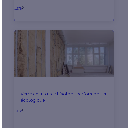
et écologie. Découvrez le prix,
Lire
l'épaisseur à installer, le label Acermi
ou encore la technique de pose.
Verre cellulaire : l’isolant performant et
écologique
Lire