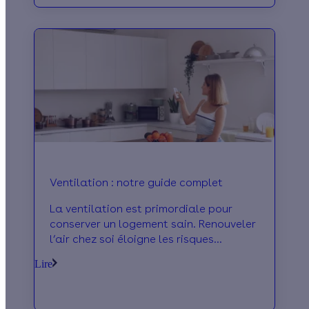
Ventilation : notre guide complet
La ventilation est primordiale pour
conserver un logement sain. Renouveler
l’air chez soi éloigne les risques
d’allergie et le développement de
Lire
moisissures mais permet aussi
d’économiser jusqu’à 10% sur votre
facture d’énergie. Découvrez comment