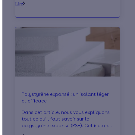
Lire
non toxique pour l’homme.
Polystyrène expansé : un isolant léger
et efficace
Dans cet article, nous vous expliquons
tout ce qu’il faut savoir sur le
polystyrène expansé (PSE). Cet isolant
acoustique et phonique très léger est