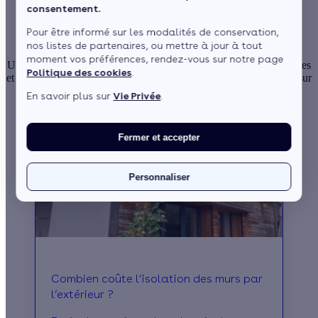
Découvrez tous nos articles
consentement.
sur l'isolation
Pour être informé sur les modalités de conservation,
nos listes de partenaires, ou mettre à jour à tout
moment vos préférences, rendez-vous sur notre page
Une bonne isolation est la clé pour réduire vos factures énergétiques
Politique des cookies
.
et améliorer votre confort. Consultez nos articles pour tout savoir sur
les différentes techniques et les matériaux les plus performants.
En savoir plus sur
Vie Privée
.
Fermer et accepter
Personnaliser
Combien coûte l’isolation des murs par
l’extérieur ?