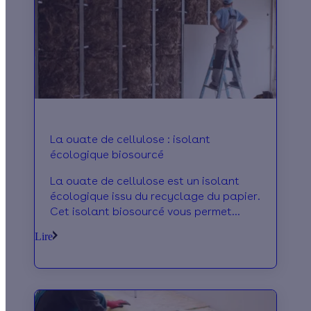
La ouate de cellulose : isolant
écologique biosourcé
La ouate de cellulose est un isolant
écologique issu du recyclage du papier.
Cet isolant biosourcé vous permet
d'isoler aussi bien vos combles que vos
Lire
planchers. A souffler ou en panneaux,
on vous dit tout sur sa résistance
thermique, son prix et ses performances
ignifuges.