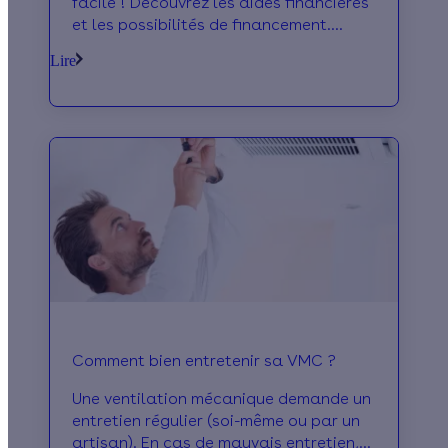
facile ! Découvrez les aides financières
et les possibilités de financement.
Profitez du meilleur pour vos travaux !
Lire
Comment bien entretenir sa VMC ?
Une ventilation mécanique demande un
entretien régulier (soi-même ou par un
artisan). En cas de mauvais entretien,