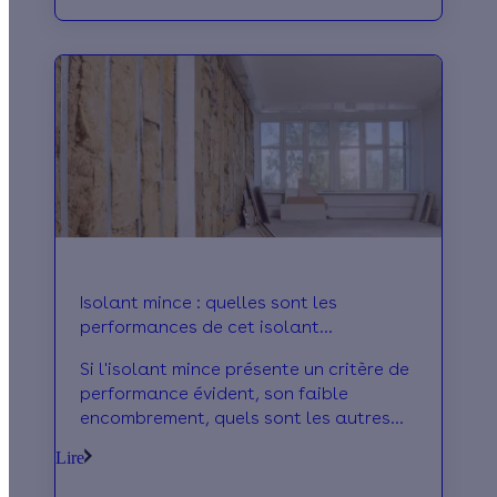
thermiques
Isolant mince : quelles sont les
performances de cet isolant
multicouche ?
Si l'isolant mince présente un critère de
performance évident, son faible
encombrement, quels sont les autres
avantages de ce matériaux et dans
Lire
quel cas l'utiliser ?