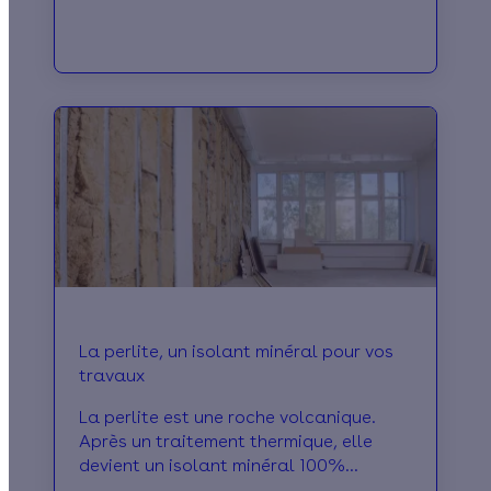
La perlite, un isolant minéral pour vos
travaux
La perlite est une roche volcanique.
Après un traitement thermique, elle
devient un isolant minéral 100%
naturel, écologique, non polluant et