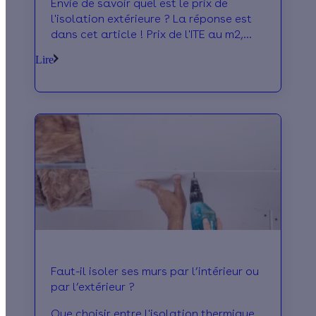
Envie de savoir quel est le prix de
l'isolation extérieure ? La réponse est
dans cet article ! Prix de l'ITE au m2,
montant des aides, etc.
Lire
Faut-il isoler ses murs par l’intérieur ou
par l’extérieur ?
Que choisir entre l'isolation thermique