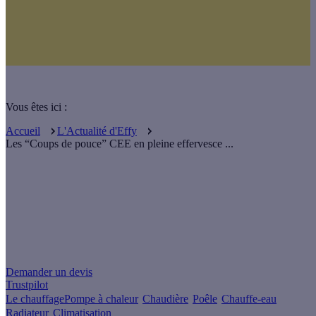
Vous êtes ici :
Accueil
L'Actualité d'Effy
Les “Coups de pouce” CEE en pleine effervesce ...
Un projet de rénovation énergétique ?
Demander un devis
Trustpilot
Le chauffage
Pompe à chaleur
Chaudière
Poêle
Chauffe-eau
Radiateur
Climatisation