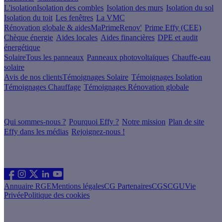
L'isolation
Isolation des combles
Isolation des murs
Isolation du sol
Isolation du toit
Les fenêtres
La VMC
Rénovation globale & aides
MaPrimeRenov'
Prime Effy (CEE)
Chèque énergie
Aides locales
Aides financières
DPE et audit
énergétique
Solaire
Tous les panneaux
Panneaux photovoltaïques
Chauffe-eau
solaire
Avis de nos clients
Témoignages Solaire
Témoignages Isolation
Témoignages Chauffage
Témoignages Rénovation globale
À propos
Qui sommes-nous ?
Pourquoi Effy ?
Notre mission
Plan de site
Effy dans les médias
Rejoignez-nous !
Les sites du groupe Effy
Suivez nous
Annuaire RGE
Mentions légales
CG Partenaires
CGS
CGU
Vie
Privée
Politique des cookies
Vous êtes un artisan RGE ?