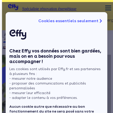
Spécialiste rénovation énergétique
Rénovation Ener
Cookies essentiels seulement
Spécialiste rénovation énergétique
Particulier
Artisan / installateur
Entreprise / collectivité
À propos
ISOLATION
Qui sommes-nous ?
Pourquoi Effy ?
Notre mission
Combles
Notre équipe
Rejoignez-nous
Presse
Chez Effy vos données sont bien gardées,
Murs
mais on en a besoin pour vous
accompagner !
Fenêtres
Les cookies sont utilisés par Effy.fr et ses partenaires
Sols
à plusieurs fins :
- mesurer notre audience
- proposer des communications et publicités
personnalisées
- mesurer leur efficacité
- adapter le contenu à vos préférences.
Aucun cookie autre que nécessaire au bon
fonctionnement du site ne sera posé sans votre