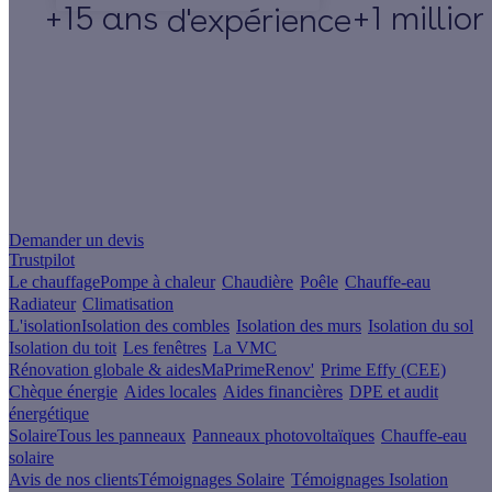
+15 ans
+1 millio
d'expérience
Un projet de rénovation énergétique ?
Demander un devis
Trustpilot
Le chauffage
Pompe à chaleur
Chaudière
Poêle
Chauffe-eau
Radiateur
Climatisation
L'isolation
Isolation des combles
Isolation des murs
Isolation du sol
Isolation du toit
Les fenêtres
La VMC
Rénovation globale & aides
MaPrimeRenov'
Prime Effy (CEE)
Chèque énergie
Aides locales
Aides financières
DPE et audit
énergétique
Solaire
Tous les panneaux
Panneaux photovoltaïques
Chauffe-eau
solaire
Avis de nos clients
Témoignages Solaire
Témoignages Isolation