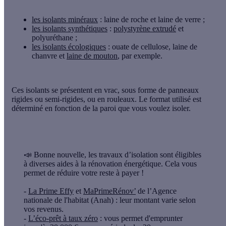
les isolants minéraux
: laine de roche et laine de verre ;
les isolants synthétiques
:
polystyrène extrudé
et
polyuréthane ;
les isolants écologiques
: ouate de cellulose, laine de
chanvre et
laine de mouton
, par exemple.
Ces isolants se présentent
en vrac, sous forme de panneaux
rigides ou semi-rigides, ou en rouleaux
. Le format utilisé est
déterminé en fonction de la paroi que vous voulez isoler.
📣
Bonne nouvelle, les travaux d’isolation sont éligibles
à diverses aides
à la rénovation énergétique. Cela vous
permet de réduire votre reste à payer !
-
La Prime Effy
et
MaPrimeRénov’
de l’Agence
nationale de l'habitat (Anah) : leur montant varie selon
vos revenus.
-
L’éco-prêt à taux zéro
: vous permet d'emprunter