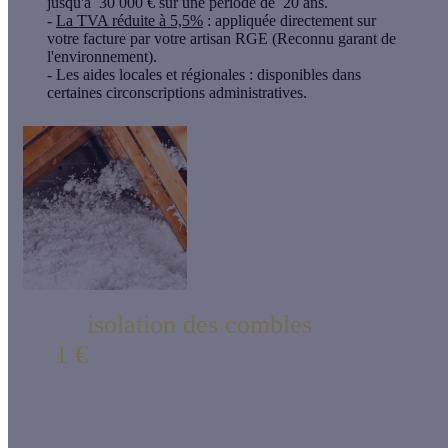
jusqu'à
30 000 € sur une période de
20 ans.
-
La TVA réduite à 5,5%
: appliquée directement sur
votre facture par votre artisan RGE (Reconnu garant de
l'environnement).
-
Les aides locales et régionales
: disponibles dans
certaines circonscriptions administratives.
Votre
isolation des combles
à partir
de
1 €
* !
Il est désormais possible d'isoler vos combles perdus à partir de
1 € en confiant vos travaux à Effy !