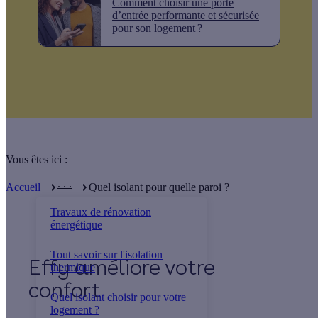
Comment choisir une porte
d’entrée performante et sécurisée
pour son logement ?
Vous êtes ici :
. . .
Accueil
Quel isolant pour quelle paroi ?
Travaux de rénovation
énergétique
Tout savoir sur l'isolation
Effy
thermique
Quel isolant choisir pour votre
logement ?