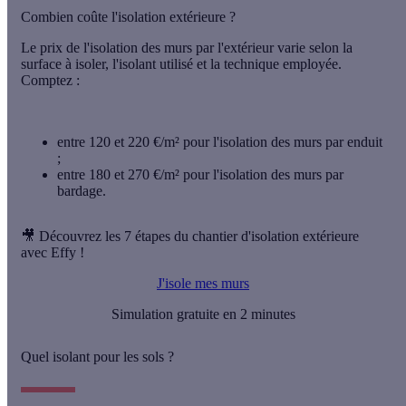
Combien coûte l'isolation extérieure ?
Le prix de l'isolation des murs par l'extérieur varie selon la
surface à isoler, l'isolant utilisé et la technique employée.
Comptez :
entre 120 et 220 €/m² pour l'isolation des murs par enduit
;
entre 180 et 270 €/m² pour l'isolation des murs par
bardage.
🎥 Découvrez les 7 étapes du chantier d'isolation extérieure
avec Effy !
J'isole mes murs
Simulation gratuite en 2 minutes
Quel isolant pour les sols ?