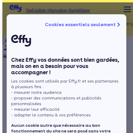
Spécialiste rénovation énergétique
Rénovation Ener
Cookies essentiels seulement
Spécialiste rénovation énergétique
Particulier
Artisan / installateur
Entreprise / collectivité
À propos
ISOLATION
Qui sommes-nous ?
Pourquoi Effy ?
Notre mission
Combles
Notre équipe
Rejoignez-nous
Presse
Chez Effy vos données sont bien gardées,
Murs
mais on en a besoin pour vous
accompagner !
Fenêtres
Quel isolant pour
Les cookies sont utilisés par Effy.fr et ses partenaires
Sols
quelle paroi ?
à plusieurs fins :
- mesurer notre audience
- proposer des communications et publicités
personnalisées
- mesurer leur efficacité
par
Mariana Gonçalves
6 min de lecture
- adapter le contenu à vos préférences.
Aucun cookie autre que nécessaire au bon
fonctionnement du site ne sera posé sans votre
Sommaire