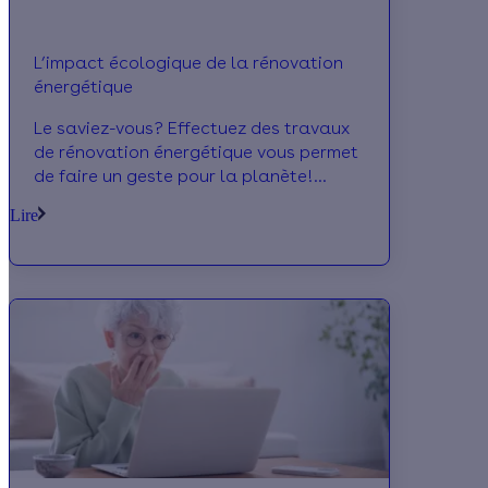
L’impact écologique de la rénovation
énergétique
Le saviez-vous? Effectuez des travaux
de rénovation énergétique vous permet
de faire un geste pour la planète!
Découvrez en quoi les travaux de
Lire
rénovation énergétique sont aussi
écologiques qu’économiques. Effy vous
accompagne dans votre projet et vous
propose des solutions clé en main.