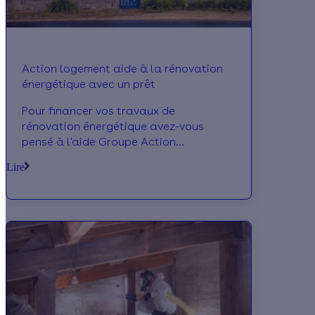
Action logement aide à la rénovation
énergétique avec un prêt
Pour financer vos travaux de
rénovation énergétique avez-vous
pensé à l'aide Groupe Action
Logement? Cette aide est possible
Lire
sous conditions, venez les découvrir.