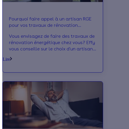
Pourquoi faire appel à un artisan RGE
pour vos travaux de rénovation
énergétique ?
Vous envisagez de faire des travaux de
rénovation énergétique chez vous? Effy
vous conseille sur le choix d'un artisan
RGE !
Lire