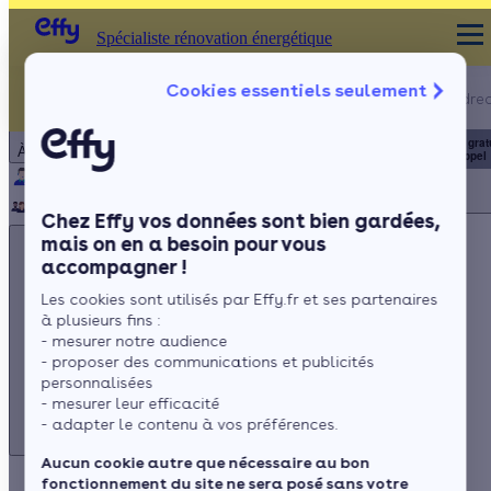
Spécialiste rénovation énergétique
Appelez-nous !
Cookies essentiels seulement
Spécialiste rénovation énergétique
du lundi au vendred
Particulier
Artisan / installateur
Entreprise / collectivité
8h à 19h
3456
Service grat
À propos
+ prix appel
Qui sommes-nous ?
Pourquoi Effy ?
Notre mission
Notre équipe
Rejoignez-nous
Presse
Chez Effy vos données sont bien gardées,
mais on en a besoin pour vous
accompagner !
Les cookies sont utilisés par Effy.fr et ses partenaires
à plusieurs fins :
Appelez-nous !
- mesurer notre audience
du lundi au vendredi - 8h à 19h
- proposer des communications et publicités
personnalisées
3456
Service gratuit
+ prix appel
- mesurer leur efficacité
- adapter le contenu à vos préférences.
Aucun cookie autre que nécessaire au bon
fonctionnement du site ne sera posé sans votre