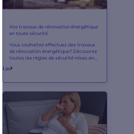
Vos travaux de rénovation énergétique
en toute sécurité
Vous souhaitez effectuez des travaux
de rénovation énergétique? Découvrez
toutes les règles de sécurité mises en
œuvre pour vous protéger avant,
Lire
pendant et après les travaux. Effy vous
accompagne dans votre projet et vous
propose un des ses artisans
partenaires certifiés RGE.