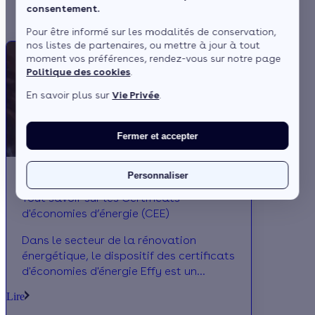
Tous nos articles SEO
consentement.
Pour être informé sur les modalités de conservation,
nos listes de partenaires, ou mettre à jour à tout
moment vos préférences, rendez-vous sur notre page
Politique des cookies
.
En savoir plus sur
Vie Privée
.
Fermer et accepter
Personnaliser
Tout savoir sur les Certificats
d'économies d’énergie (CEE)
Dans le secteur de la rénovation
énergétique, le dispositif des certificats
d'économies d'énergie Effy est un
incontournable. Souvent appelé CEE, ce
Lire
mécanisme encourage à entreprendre