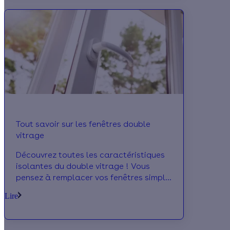
Tout savoir sur les fenêtres double
vitrage
Découvrez toutes les caractéristiques
isolantes du double vitrage ! Vous
pensez à remplacer vos fenêtres simple
vitrage par du double voire du triple
Lire
vitrage ? Suivez notre guide !