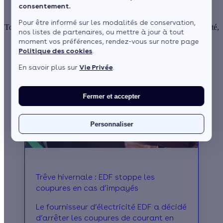
Les prix de l'énergie en bref
consentement.
Pour être informé sur les modalités de conservation,
Tout comprendre aux prix de l'énergie pour votre maison (électricité,
nos listes de partenaires, ou mettre à jour à tout
gaz, bois, fioul, etc.) : les dernières actualités, les tendances du
moment vos préférences, rendez-vous sur notre page
marché et les chiffres en temps réel.
Politique des cookies
.
En savoir plus sur
Vie Privée
.
Fermer et accepter
Personnaliser
Trêve hivernale : EDF stoppe les
coupures en cas d’impayés
Le fournisseur d’électricité EDF a décidé
d’arrêter les coupures de courant en