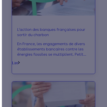
L’action des banques françaises pour
sortir du charbon
En France, les engagements de divers
établissements bancaires contre les
énergies fossiles se multiplient. Petit
tour d’horizon de ce mouvement en
Lire
faveur des énergies renouvelables qui a
tendance à se généraliser.