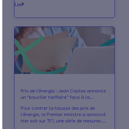
d’un euro le litre et inquiète les
Lire
consommateurs.
Prix de l’énergie : Jean Castex annonce
un “bouclier tarifaire” face à la
flambée des prix
Pour contrer la hausse des prix de
l’énergie, le Premier ministre a annoncé
hier soir sur TF1, une série de mesures.
Blocage des prix du gaz, hausse limitée