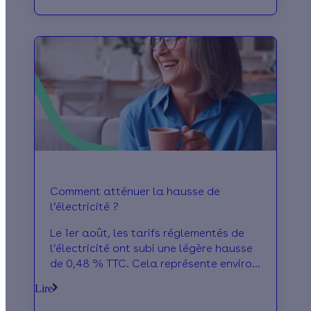
surtout les Français qui se chauffent au
gaz. Cette hausse n’est pas forcément
une fatalité. On vous explique !
Comment atténuer la hausse de
l’électricité ?
Le 1er août, les tarifs réglementés de
l’électricité ont subi une légère hausse
de 0,48 % TTC. Cela représente environ
4 € sur la facture énergétique annuelle
Lire
d’un ménage. Mais alors, comment
expliquer les factures démesurées de