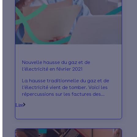
Nouvelle hausse du gaz et de
l’électricité en février 2021
La hausse traditionnelle du gaz et de
l’électricité vient de tomber. Voici les
répercussions sur les factures des
Français.
Lire