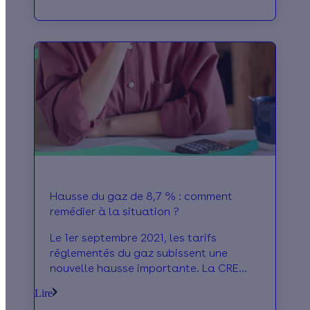
qu’est-ce que cela indique sur l’avenir
du chauffage au fioul ? Toutes les
réponses ici.
Hausse du gaz de 8,7 % : comment
remédier à la situation ?
Le 1er septembre 2021, les tarifs
réglementés du gaz subissent une
nouvelle hausse importante. La CRE
annonce +8,7 % en moyenne. Ce
Lire
cinquième bond successif touche