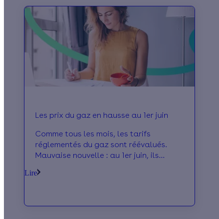
Les prix du gaz en hausse au 1er juin
Comme tous les mois, les tarifs
réglementés du gaz sont réévalués.
Mauvaise nouvelle : au 1er juin, ils
augmentent de 4,4 %. Qu'est-ce qui
Lire
explique cette nouvelle hausse ? Nous
vous disons tout.