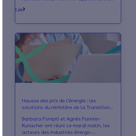
grands pas, vous vous demandez
Lire
sûrement ce qu’il va advenir de votre
facture ! Voici nos conseils pratiques
pour vous en sortir.
Hausse des prix de l’énergie : les
solutions du ministère de la Transition
écologique
Barbara Pompili et Agnès Pannier-
Runacher ont réuni ce mardi matin, les
acteurs des industries énergo-