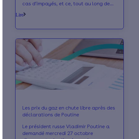
cas d’impayés, et ce, tout au long de
l’année ! Un soulagement pour
Lire
beaucoup de foyers, alors que les prix
de l'énergie ne cessent de grimper.
Les prix du gaz en chute libre après des
déclarations de Poutine
Le président russe Vladimir Poutine a
demandé mercredi 27 octobre