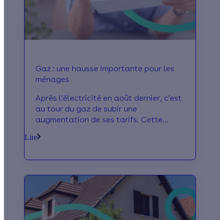
Gaz : une hausse importante pour les
ménages
Après l’électricité en août dernier, c’est
au tour du gaz de subir une
augmentation de ses tarifs. Cette
hausse sera effective dès le 1er octobre
Lire
pour les Français.