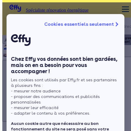
Spécialiste rénovation énergétique
Appelez-nous !
Cookies essentiels seulement
Spécialiste rénovation énergétique
du lundi au vendred
Particulier
Artisan / installateur
Entreprise / collectivité
8h à 19h
3456
Service grat
À propos
+ prix appel
Qui sommes-nous ?
Pourquoi Effy ?
Notre mission
Notre équipe
Rejoignez-nous
Presse
Chez Effy vos données sont bien gardées,
mais on en a besoin pour vous
accompagner !
Les cookies sont utilisés par Effy.fr et ses partenaires
à plusieurs fins :
Appelez-nous !
- mesurer notre audience
du lundi au vendredi - 8h à 19h
- proposer des communications et publicités
personnalisées
3456
Service gratuit
+ prix appel
- mesurer leur efficacité
- adapter le contenu à vos préférences.
Aucun cookie autre que nécessaire au bon
fonctionnement du site ne sera posé sans votre